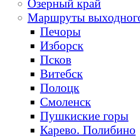
Озерный край
Маршруты выходног
Печоры
Изборск
Псков
Витебск
Полоцк
Смоленск
Пушкиские горы
Карево. Полибино