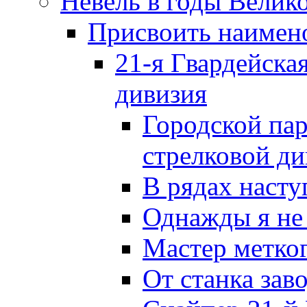
Невель в годы Велик
Присвоить наиме
21-я Гвардейска
дивизия
Городской пар
стрелковой д
В рядах наст
Однажды я не
Мастер метког
От станка зав