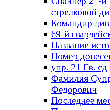
Снайпер 21-й 
стрелковой д
Командир див
69-й гвардейс
Название исто
Номер донес
упр. 21 Гв. сд
Фамилия Супр
Федорович
Последнее ме