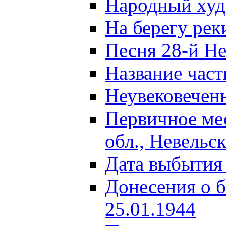
Народный ху
На берегу ре
Песня 28-й Не
Название част
Неувековечен
Первичное ме
обл., Невельс
Дата выбытия
Донесения о б
25.01.1944