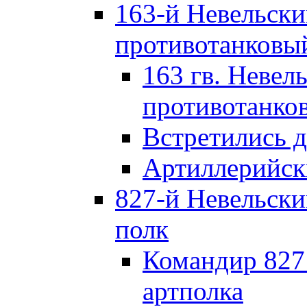
163-й Невельск
противотанковы
163 гв. Невел
противотанко
Встретились 
Артиллерийск
827-й Невельск
полк
Командир 827
артполка