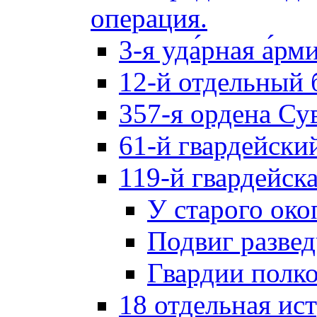
операция.
3-я уда́рная а́рм
12-й отдельный 
357-я ордена Су
61-й гвардейски
119-й гвардейск
У старого око
Подвиг разве
Гвардии полк
18 отдельная ис