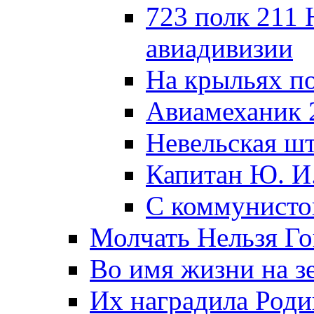
723 полк 211
авиадивизии
На крыльях п
Авиамеханик 
Невельская ш
Капитан Ю. И
С коммунисто
Молчать Нельзя Го
Во имя жизни на зе
Их наградила Роди