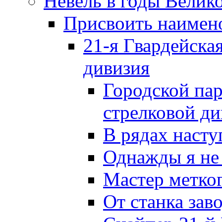
Невель в годы Велик
Присвоить наиме
21-я Гвардейска
дивизия
Городской пар
стрелковой д
В рядах наст
Однажды я не
Мастер метког
От станка зав