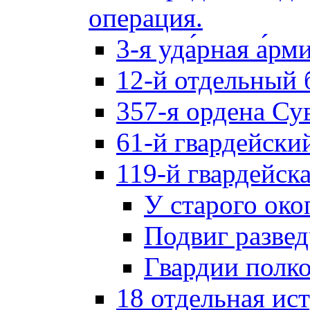
операция.
3-я уда́рная а́рм
12-й отдельный 
357-я ордена Су
61-й гвардейски
119-й гвардейск
У старого око
Подвиг разве
Гвардии полк
18 отдельная ис