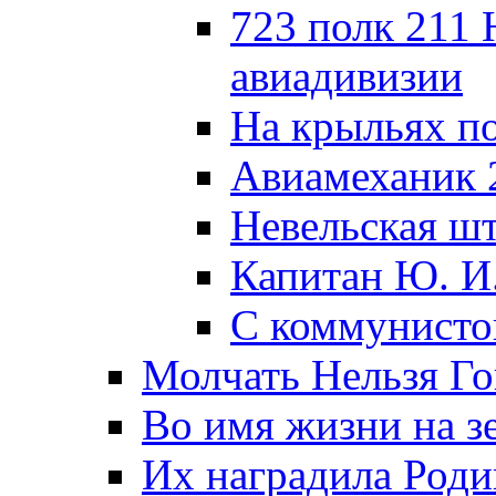
723 полк 211
авиадивизии
На крыльях п
Авиамеханик 
Невельская ш
Капитан Ю. И
С коммунисто
Молчать Нельзя Го
Во имя жизни на зе
Их наградила Роди