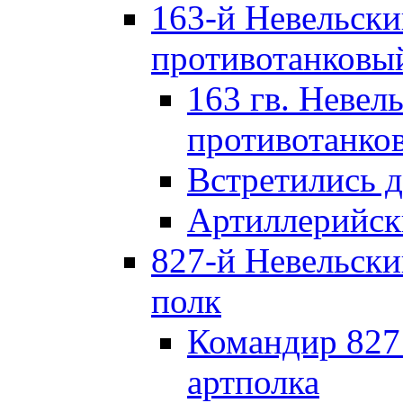
163-й Невельск
противотанковы
163 гв. Невел
противотанко
Встретились 
Артиллерийск
827-й Невельск
полк
Командир 827
артполка