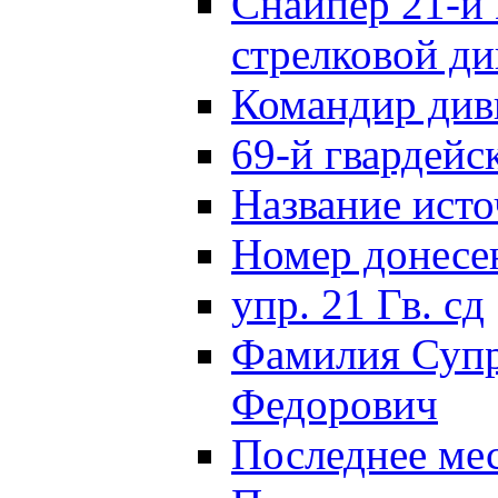
Снайпер 21-й 
стрелковой д
Командир див
69-й гвардейс
Название исто
Номер донес
упр. 21 Гв. сд
Фамилия Супр
Федорович
Последнее ме