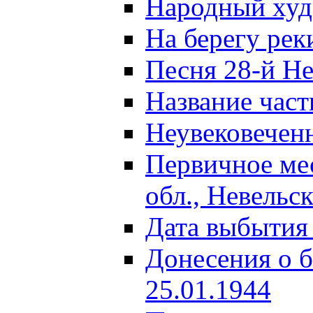
Народный ху
На берегу ре
Песня 28-й Не
Название част
Неувековечен
Первичное ме
обл., Невельс
Дата выбытия
Донесения о б
25.01.1944