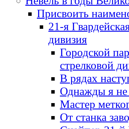
Невель в годы Велик
Присвоить наиме
21-я Гвардейска
дивизия
Городской пар
стрелковой д
В рядах наст
Однажды я не
Мастер метког
От станка зав