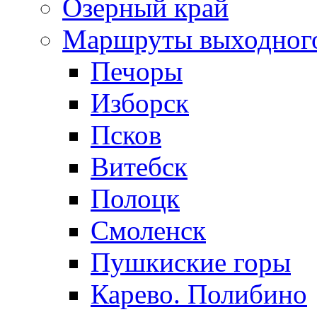
Озерный край
Маршруты выходног
Печоры
Изборск
Псков
Витебск
Полоцк
Смоленск
Пушкиские горы
Карево. Полибино