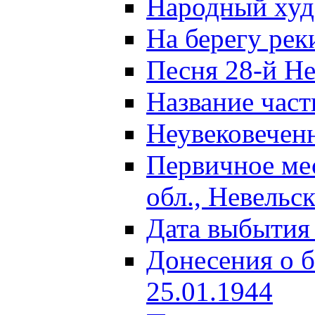
Народный ху
На берегу ре
Песня 28-й Не
Название част
Неувековечен
Первичное ме
обл., Невельс
Дата выбытия
Донесения о б
25.01.1944