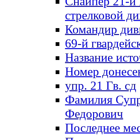
Снайпер 21-й 
стрелковой д
Командир див
69-й гвардейс
Название исто
Номер донес
упр. 21 Гв. сд
Фамилия Супр
Федорович
Последнее ме