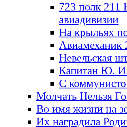
723 полк 211
авиадивизии
На крыльях п
Авиамеханик 
Невельская ш
Капитан Ю. И
С коммунисто
Молчать Нельзя Го
Во имя жизни на зе
Их наградила Роди