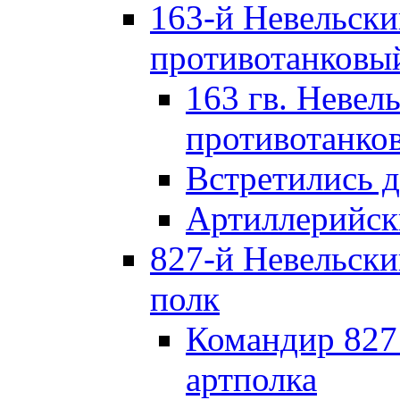
163-й Невельск
противотанковы
163 гв. Невел
противотанко
Встретились 
Артиллерийск
827-й Невельск
полк
Командир 827
артполка