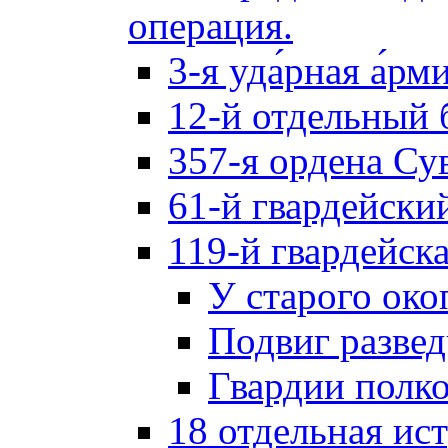
операция.
3-я уда́рная а́рм
12-й отдельный 
357-я ордена Су
61-й гвардейски
119-й гвардейск
У старого око
Подвиг разве
Гвардии полк
18 отдельная ис