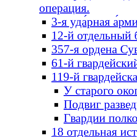
операция.
3-я уда́рная а́рм
12-й отдельный 
357-я ордена Су
61-й гвардейски
119-й гвардейск
У старого око
Подвиг разве
Гвардии полк
18 отдельная ис