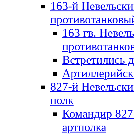
163-й Невельск
противотанковы
163 гв. Невел
противотанко
Встретились 
Артиллерийск
827-й Невельск
полк
Командир 827
артполка