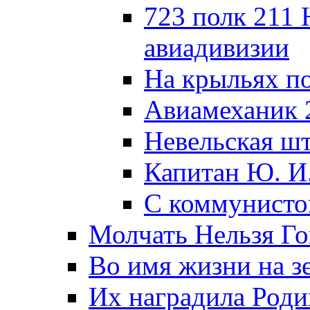
723 полк 211
авиадивизии
На крыльях п
Авиамеханик 
Невельская ш
Капитан Ю. И
С коммунисто
Молчать Нельзя Го
Во имя жизни на зе
Их наградила Роди