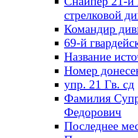
Снайпер 21-й 
стрелковой д
Командир див
69-й гвардейс
Название исто
Номер донес
упр. 21 Гв. сд
Фамилия Супр
Федорович
Последнее ме