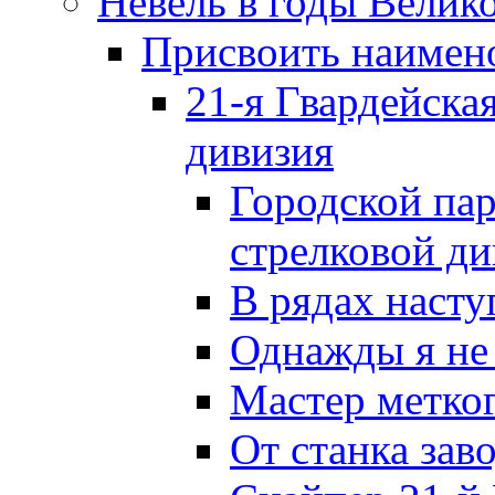
Невель в годы Велик
Присвоить наиме
21-я Гвардейска
дивизия
Городской пар
стрелковой д
В рядах наст
Однажды я не
Мастер метког
От станка зав