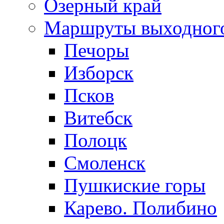
Озерный край
Маршруты выходног
Печоры
Изборск
Псков
Витебск
Полоцк
Смоленск
Пушкиские горы
Карево. Полибино