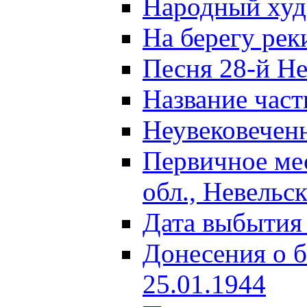
Народный ху
На берегу ре
Песня 28-й Не
Название част
Неувековечен
Первичное ме
обл., Невельс
Дата выбытия
Донесения о б
25.01.1944