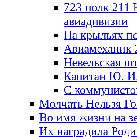
723 полк 211
авиадивизии
На крыльях п
Авиамеханик 
Невельская ш
Капитан Ю. И
С коммунисто
Молчать Нельзя Го
Во имя жизни на зе
Их наградила Роди