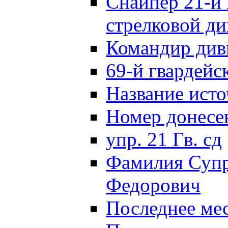
Снайпер 21-й 
стрелковой д
Командир див
69-й гвардейс
Название исто
Номер донес
упр. 21 Гв. сд
Фамилия Супр
Федорович
Последнее ме