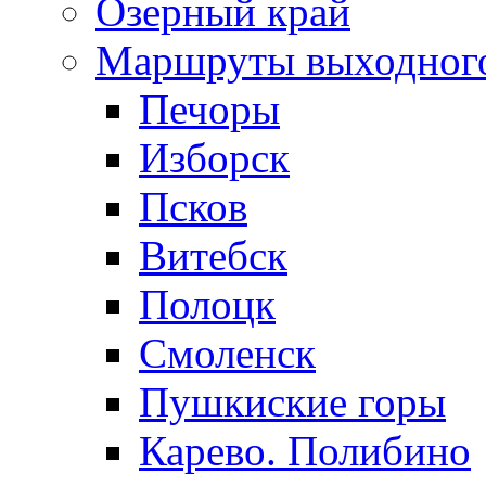
Озерный край
Маршруты выходног
Печоры
Изборск
Псков
Витебск
Полоцк
Смоленск
Пушкиские горы
Карево. Полибино