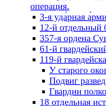
операция.
3-я уда́рная а́рм
12-й отдельный 
357-я ордена Су
61-й гвардейски
119-й гвардейск
У старого око
Подвиг разве
Гвардии полк
18 отдельная ис