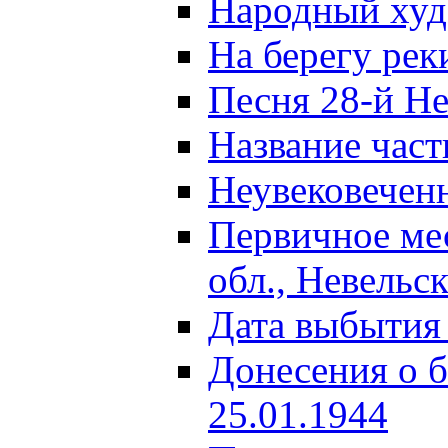
Народный ху
На берегу ре
Песня 28-й Не
Название част
Неувековечен
Первичное ме
обл., Невельс
Дата выбытия
Донесения о б
25.01.1944