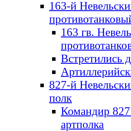
163-й Невельск
противотанковы
163 гв. Невел
противотанко
Встретились 
Артиллерийск
827-й Невельск
полк
Командир 827
артполка