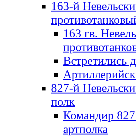
163-й Невельск
противотанковы
163 гв. Невел
противотанко
Встретились 
Артиллерийск
827-й Невельск
полк
Командир 827
артполка