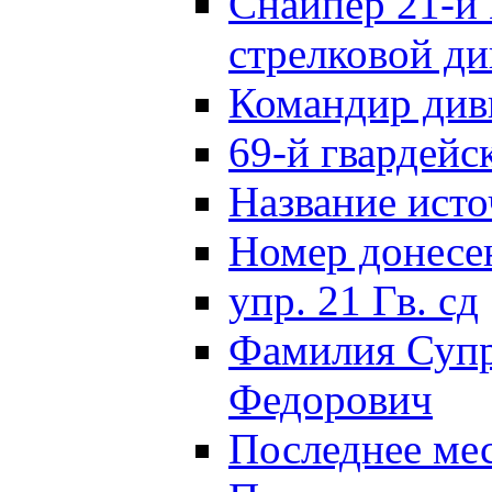
Снайпер 21-й 
стрелковой д
Командир див
69-й гвардейс
Название исто
Номер донес
упр. 21 Гв. сд
Фамилия Супр
Федорович
Последнее ме