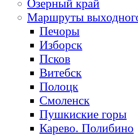
Озерный край
Маршруты выходног
Печоры
Изборск
Псков
Витебск
Полоцк
Смоленск
Пушкиские горы
Карево. Полибино