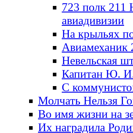
723 полк 211
авиадивизии
На крыльях п
Авиамеханик 
Невельская ш
Капитан Ю. И
С коммунисто
Молчать Нельзя Го
Во имя жизни на зе
Их наградила Роди