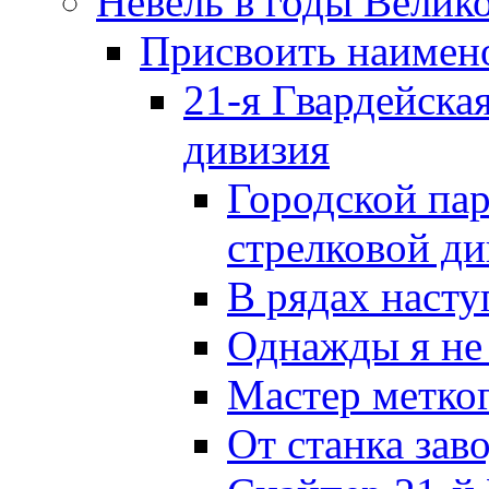
Невель в годы Велик
Присвоить наиме
21-я Гвардейска
дивизия
Городской пар
стрелковой д
В рядах наст
Однажды я не
Мастер метког
От станка зав