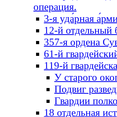
операция.
3-я уда́рная а́рм
12-й отдельный 
357-я ордена Су
61-й гвардейски
119-й гвардейск
У старого око
Подвиг разве
Гвардии полк
18 отдельная ис