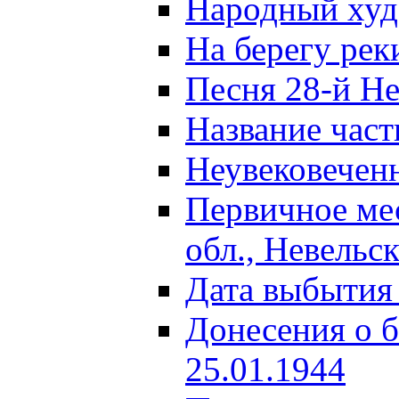
Народный ху
На берегу ре
Песня 28-й Не
Название част
Неувековечен
Первичное ме
обл., Невельс
Дата выбытия
Донесения о б
25.01.1944