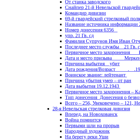
От станка заводского
Снайпер 21-й Невельской гвардей
Командир дивизии
69-й гвардейский стрелковый пол
Название источника информации 2
Номер донесения 6356
упр. 21 Гв. сд
Фамилия Супрунов Имя Иван Отч
Последнее место службы 21 Гв.
Первичное место захоронения Кал
Дата и место призыва Меркенски
Причина выбытия убит
Дата рождения/Возраст __.__.1
Воинское звание: лейтенант
Причина убытия умер – от ран
Дата выбытия 19.12.1943
Первичное место захоронения – Ка
Тип донесения Донесения о безв
Всего – 256, Увековечено – 121, Н
28-я Невельская стрелковая дивизия
Вперед, на Новохованск
Война помнится
Первыми шли на прорыв
Народный художник
На берегу реки Ущи