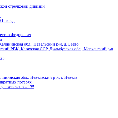
ской стрелковой дивизии
к
1 гв. сд
ество Федорович
 сд
ининская обл., Невельский р-н, д. Баево
й РВК, Казахская ССР, Джамбулская обл., Меркенский р-н
925
лининская обл., Невельский р-н, г. Невель
озвратных потерях
е увековечено – 135