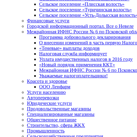
Сельское поселение «Плисская волость»
Сельское поселение «Туричинская волость»
Сельское поселение «Усть-Долысская волость
Финансовые услуги
Городской информационный портал. Все о Невеле
Межрайонная ИФНС России № 6 по Псковской обл
Программа добровольного декларирования
О внесении изменений в часть первую Налог
«Теневые» выплаты доходов
Налоговая служба информирует
Уплата имущественных налогов в 2016 году
«Новый порядок применения ККТ»
Межрайонная ИФНС России № 6 по Псковской
Уважаемые налогоплательщики!
Красота и здоровье
ООО Ленфарм
Услуги населению
Автоперевозки
Юридические услуги
Продовольственные магазины
Специализированные магазины
Общественное питание
Строительство, сфера ЖКХ
Промышленность
Сельскохозяйственные предприятия