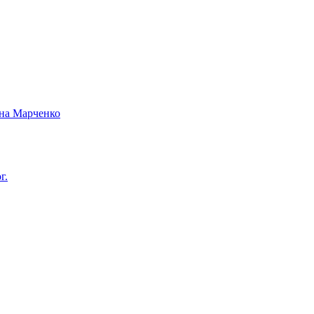
вна Марченко
г.