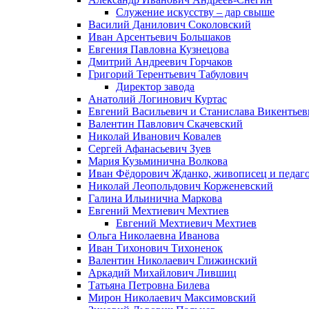
Служение искусству – дар свыше
Василий Данилович Соколовский
Иван Арсентьевич Большаков
Евгения Павловна Кузнецова
Дмитрий Андреевич Горчаков
Григорий Терентьевич Табулович
Директор завода
Анатолий Логинович Куртас
Евгений Васильевич и Станислава Викентье
Валентин Павлович Скачевский
Николай Иванович Ковалев
Сергей Афанасьевич Зуев
Мария Кузьминична Волкова
Иван Фёдорович Жданко, живописец и педаго
Николай Леопольдович Корженевский
Галина Ильинична Маркова
Евгений Мехтиевич Мехтиев
Евгений Мехтиевич Мехтиев
Ольга Николаевна Иванова
Иван Тихонович Тихоненок
Валентин Николаевич Глижинский
Аркадий Михайлович Лившиц
Татьяна Петровна Билева
Мирон Николаевич Максимовский