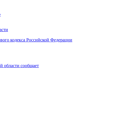
»
асти
ового кодекса Российской Федерации
 области сообщает