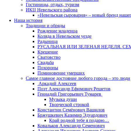
Гостиницы, отдых, туризм
ИКЦ Невельского района
«Невельская сыроварня» – новый бренд наше
Наша история
Традиции и обряды
Рождение младенца
Коляда в Невельском уезде
Радыница
РУСАЛЬНАЯ ИЛИ ЗЕЛЕНАЯ НЕДЕЛЯ. СЕ
Крещение
Сватовство
Свадьба
Похороны
Поминовение умерших
Самое главное достояние любого города – это люди
Аркадий Алексеев
Поэт Александр Ефимович Решетов
Геннадий Григорьевич Тумарев
Музыка души
Творческой строкой
Константин Семёнович Ващилов
Бржушкевич Казимир Эдуардович
Край родной тебе я подарю…
Ковальков Александр Семенович
Александр Иванович Андреев-Снегин