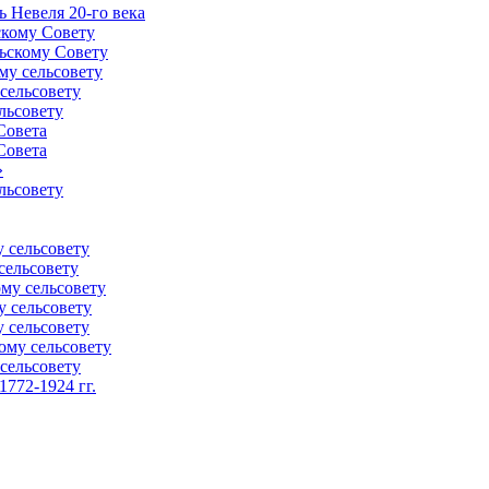
 Невеля 20-го века
скому Совету
ьскому Совету
му сельсовету
сельсовету
льсовету
Совета
Совета
»
льсовету
 сельсовету
сельсовету
му сельсовету
у сельсовету
 сельсовету
ому сельсовету
сельсовету
772-1924 гг.