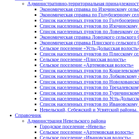
Административно-территориальная принадлежность
Экономическая справка по Изочинскому сель
Экономическая справка по Голубозерному сел
Список населенных пунктов по Голубоозерно
Список населенных пунктов по Изочинскому 
Список населенных пунктов по Ловецкому се
Экономическая справка Ловецкого сельского 
Экономическая справка Плисского сельского 
Сельское поселение «Усть-Долысская волость
Список населенных пунктов по Плисскому се
Сельское поселение «Плисская волость»
Сельское поселение «Артемовская волость»
Список населенных пунктов по Кошелевскому
Список населенных пунктов по Лобковскому 
Список населенных пунктов по Новохованско
Список населенных пунктов по Трехалевском
Список населенных пунктов по Туричинскому
Список населенных пунктов по Усть-Долысск
Список населенных пунктов по Ивановскому 
Невельский, Себежский и Усвятский районы. 1
Справочник
Администрация Невельского района
Городское поселение «Невель»
Сельское поселение «Артемовская волость»
Сельское поселение «Ивановская волость»