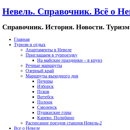
Невель. Справочник. Всё о Не
Справочник. История. Новости. Туризм
Главная
Туризм и отдых
Апартаменты в Невеле
Приглашаем в турпоездку
На майские праздники – в круиз
Речные маршруты
Озерный край
Маршруты выходного дня
Печоры
Изборск
Псков
Витебск
Полоцк
Смоленск
Пушкиские горы
Карево. Полибино
Расписание поездов станция Невель-2
Все о Невеле