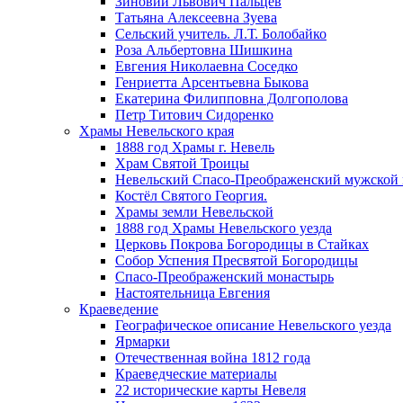
Зиновий Львович Пальцев
Татьяна Алексеевна Зуева
Сельский учитель. Л.Т. Болобайко
Роза Альбертовна Шишкина
Евгения Николаевна Соседко
Генриетта Арсентьевна Быкова
Екатерина Филипповна Долгополова
Петр Титович Сидоренко
Храмы Невельского края
1888 год Храмы г. Невель
Храм Святой Троицы
Невельский Спасо-Преображенский мужской
Костёл Святого Георгия.
Храмы земли Невельской
1888 год Храмы Невельского уезда
Церковь Покрова Богородицы в Стайках
Собор Успения Пресвятой Богородицы
Спасо-Преображенский монастырь
Настоятельница Евгения
Краеведение
Географическое описание Невельского уезда
Ярмарки
Отечественная война 1812 года
Краеведческие материалы
22 исторические карты Невеля