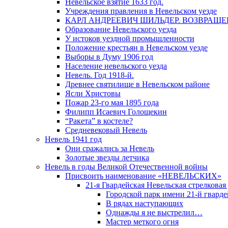
Невельское взятие 1633 год.
Учреждения правления в Невельском уезде
КАРЛ АНДРЕЕВИЧ ШИЛЬДЕР. ВОЗВРАЩ
Образование Невельского уезда
У истоков уездной промышленности
Положение крестьян в Невельском уезде
Выборы в Думу 1906 год
Население невельского уезда
Невель. Год 1918-й.
Древнее святилище в Невельском районе
Ясли Христовы
Пожар 23-го мая 1895 года
Филипп Исаевич Голощекин
“Ракета” в костеле?
Средневековый Невель
Невель 1941 год
Они сражались за Невель
Золотые звезды летчика
Невель в годы Великой Отечественной войны
Присвоить наименование «НЕВЕЛЬСКИХ»
21-я Гвардейская Невельская стрелковая
Городской парк имени 21-й гвард
В рядах наступающих
Однажды я не выстрелил…
Мастер меткого огня