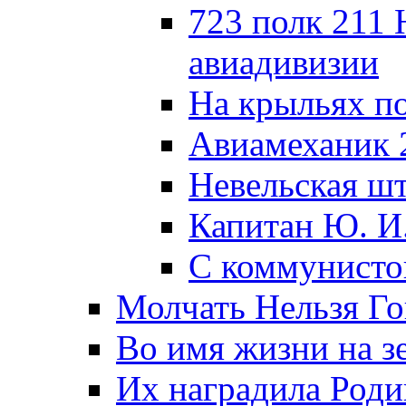
723 полк 211
авиадивизии
На крыльях п
Авиамеханик 
Невельская ш
Капитан Ю. И
С коммунисто
Молчать Нельзя Го
Во имя жизни на зе
Их наградила Роди