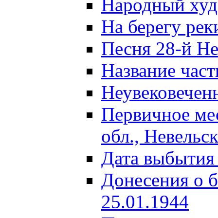
Народный ху
На берегу ре
Песня 28-й Не
Название част
Неувековечен
Первичное ме
обл., Невельс
Дата выбытия
Донесения о б
25.01.1944