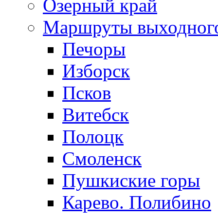
Озерный край
Маршруты выходног
Печоры
Изборск
Псков
Витебск
Полоцк
Смоленск
Пушкиские горы
Карево. Полибино