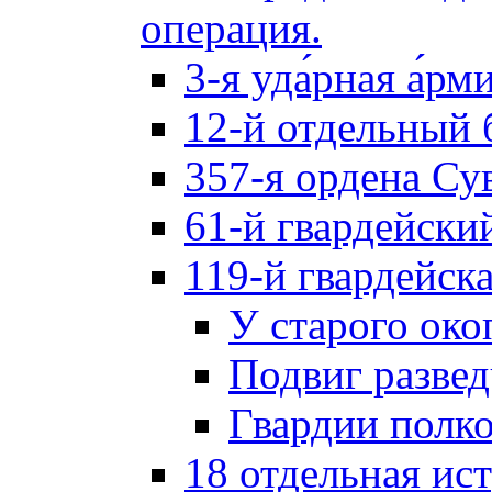
операция.
3-я уда́рная а́рм
12-й отдельный 
357-я ордена Су
61-й гвардейски
119-й гвардейск
У старого око
Подвиг разве
Гвардии полк
18 отдельная ис