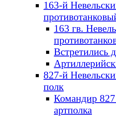
163-й Невельск
противотанковы
163 гв. Невел
противотанко
Встретились 
Артиллерийск
827-й Невельск
полк
Командир 827
артполка