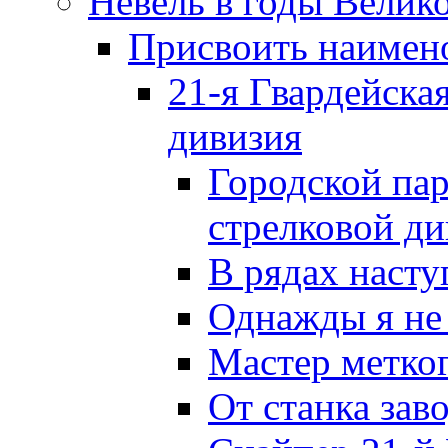
Невель в годы Велик
Присвоить наиме
21-я Гвардейска
дивизия
Городской пар
стрелковой д
В рядах наст
Однажды я не
Мастер метког
От станка зав