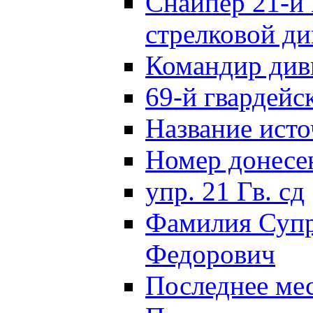
Снайпер 21-й 
стрелковой д
Командир див
69-й гвардейс
Название исто
Номер донес
упр. 21 Гв. сд
Фамилия Супр
Федорович
Последнее ме