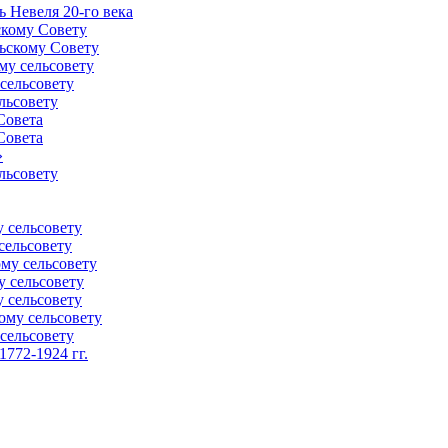
 Невеля 20-го века
скому Совету
ьскому Совету
му сельсовету
сельсовету
льсовету
Совета
Совета
»
льсовету
 сельсовету
сельсовету
му сельсовету
у сельсовету
 сельсовету
ому сельсовету
сельсовету
772-1924 гг.