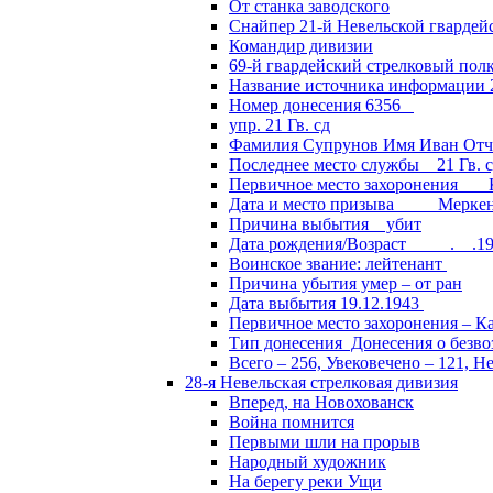
От станка заводского
Снайпер 21-й Невельской гвардей
Командир дивизии
69-й гвардейский стрелковый пол
Название источника информации 2
Номер донесения 6356
упр. 21 Гв. сд
Фамилия Супрунов Имя Иван Отч
Последнее место службы 21 Гв.
Первичное место захоронения Кал
Дата и место призыва Меркенски
Причина выбытия убит
Дата рождения/Возраст __.__.1
Воинское звание: лейтенант
Причина убытия умер – от ран
Дата выбытия 19.12.1943
Первичное место захоронения – Ка
Тип донесения Донесения о безв
Всего – 256, Увековечено – 121, Н
28-я Невельская стрелковая дивизия
Вперед, на Новохованск
Война помнится
Первыми шли на прорыв
Народный художник
На берегу реки Ущи