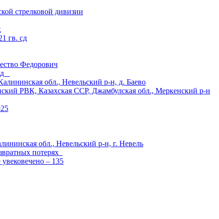
ской стрелковой дивизии
к
1 гв. сд
ество Федорович
 сд
ининская обл., Невельский р-н, д. Баево
й РВК, Казахская ССР, Джамбулская обл., Меркенский р-н
925
лининская обл., Невельский р-н, г. Невель
озвратных потерях
е увековечено – 135