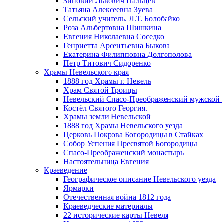
Зиновий Львович Пальцев
Татьяна Алексеевна Зуева
Сельский учитель. Л.Т. Болобайко
Роза Альбертовна Шишкина
Евгения Николаевна Соседко
Генриетта Арсентьевна Быкова
Екатерина Филипповна Долгополова
Петр Титович Сидоренко
Храмы Невельского края
1888 год Храмы г. Невель
Храм Святой Троицы
Невельский Спасо-Преображенский мужской
Костёл Святого Георгия.
Храмы земли Невельской
1888 год Храмы Невельского уезда
Церковь Покрова Богородицы в Стайках
Собор Успения Пресвятой Богородицы
Спасо-Преображенский монастырь
Настоятельница Евгения
Краеведение
Географическое описание Невельского уезда
Ярмарки
Отечественная война 1812 года
Краеведческие материалы
22 исторические карты Невеля