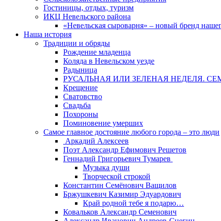
Гостиницы, отдых, туризм
ИКЦ Невельского района
«Невельская сыроварня» – новый бренд наше
Наша история
Традиции и обряды
Рождение младенца
Коляда в Невельском уезде
Радыница
РУСАЛЬНАЯ ИЛИ ЗЕЛЕНАЯ НЕДЕЛЯ. СЕ
Крещение
Сватовство
Свадьба
Похороны
Поминовение умерших
Самое главное достояние любого города – это люди
Аркадий Алексеев
Поэт Александр Ефимович Решетов
Геннадий Григорьевич Тумарев
Музыка души
Творческой строкой
Константин Семёнович Ващилов
Бржушкевич Казимир Эдуардович
Край родной тебе я подарю…
Ковальков Александр Семенович
Александр Иванович Андреев-Снегин