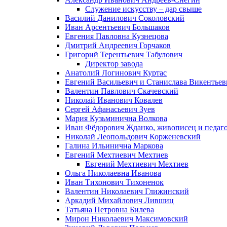
Служение искусству – дар свыше
Василий Данилович Соколовский
Иван Арсентьевич Большаков
Евгения Павловна Кузнецова
Дмитрий Андреевич Горчаков
Григорий Терентьевич Табулович
Директор завода
Анатолий Логинович Куртас
Евгений Васильевич и Станислава Викентье
Валентин Павлович Скачевский
Николай Иванович Ковалев
Сергей Афанасьевич Зуев
Мария Кузьминична Волкова
Иван Фёдорович Жданко, живописец и педаго
Николай Леопольдович Корженевский
Галина Ильинична Маркова
Евгений Мехтиевич Мехтиев
Евгений Мехтиевич Мехтиев
Ольга Николаевна Иванова
Иван Тихонович Тихоненок
Валентин Николаевич Глижинский
Аркадий Михайлович Лившиц
Татьяна Петровна Билева
Мирон Николаевич Максимовский