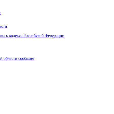
»
асти
ового кодекса Российской Федерации
 области сообщает