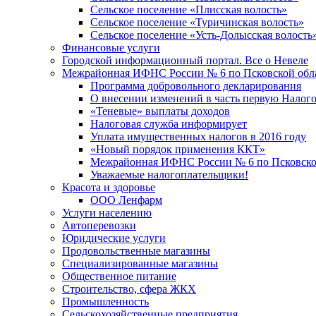
Сельское поселение «Плисская волость»
Сельское поселение «Туричинская волость»
Сельское поселение «Усть-Долысская волость
Финансовые услуги
Городской информационный портал. Все о Невеле
Межрайонная ИФНС России № 6 по Псковской обл
Программа добровольного декларирования
О внесении изменений в часть первую Налог
«Теневые» выплаты доходов
Налоговая служба информирует
Уплата имущественных налогов в 2016 году
«Новый порядок применения ККТ»
Межрайонная ИФНС России № 6 по Псковской
Уважаемые налогоплательщики!
Красота и здоровье
ООО Ленфарм
Услуги населению
Автоперевозки
Юридические услуги
Продовольственные магазины
Специализированные магазины
Общественное питание
Строительство, сфера ЖКХ
Промышленность
Сельскохозяйственные предприятия