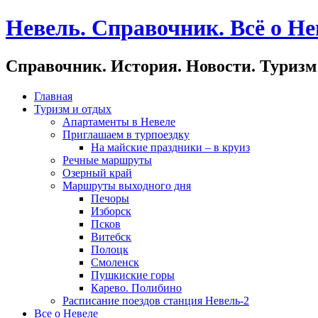
Невель. Справочник. Всё о Не
Справочник. История. Новости. Туризм
Главная
Туризм и отдых
Апартаменты в Невеле
Приглашаем в турпоездку
На майские праздники – в круиз
Речные маршруты
Озерный край
Маршруты выходного дня
Печоры
Изборск
Псков
Витебск
Полоцк
Смоленск
Пушкиские горы
Карево. Полибино
Расписание поездов станция Невель-2
Все о Невеле