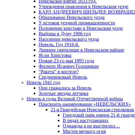
Невельское взятие 1633 год.
Учреждения правления в Невельском уезде
КАРЛ АНДРЕЕВИЧ ШИЛЬДЕР. ВОЗВРАЩ
Образование Невельского уезда
У истоков уездной промышленности
Положение крестьян в Невельском уезде
Выборы в Думу 1906 год
Население невельского уезда
Невель. Год 1918-й.
Древнее святилище в Невельском районе
Ясли Христовы
Пожар 23-го мая 1895 года
Филипп Исаевич Голощекин
“Ракета” в костеле?
Средневековый Невель
Невель 1941 год
Они сражались за Невель
Золотые звезды летчика
Невель в годы Великой Отечественной войны
Присвоить наименование «НЕВЕЛЬСКИХ»
21-я Гвардейская Невельская стрелковая
Городской парк имени 21-й гвард
В рядах наступающих
Однажды я не выстрелил…
Мастер меткого огня