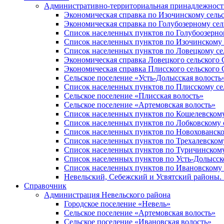
Административно-территориальная принадлежность
Экономическая справка по Изочинскому сель
Экономическая справка по Голубозерному сел
Список населенных пунктов по Голубоозерно
Список населенных пунктов по Изочинскому 
Список населенных пунктов по Ловецкому се
Экономическая справка Ловецкого сельского 
Экономическая справка Плисского сельского 
Сельское поселение «Усть-Долысская волость
Список населенных пунктов по Плисскому се
Сельское поселение «Плисская волость»
Сельское поселение «Артемовская волость»
Список населенных пунктов по Кошелевскому
Список населенных пунктов по Лобковскому 
Список населенных пунктов по Новохованско
Список населенных пунктов по Трехалевском
Список населенных пунктов по Туричинскому
Список населенных пунктов по Усть-Долысск
Список населенных пунктов по Ивановскому 
Невельский, Себежский и Усвятский районы. 1
Справочник
Администрация Невельского района
Городское поселение «Невель»
Сельское поселение «Артемовская волость»
Сельское поселение «Ивановская волость»