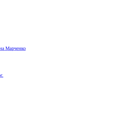
вна Марченко
г.