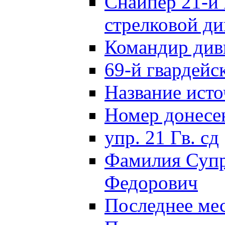
Снайпер 21-й 
стрелковой д
Командир див
69-й гвардейс
Название исто
Номер донес
упр. 21 Гв. сд
Фамилия Супр
Федорович
Последнее ме