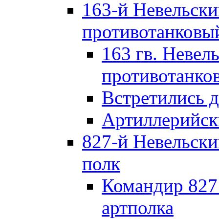
163-й Невельск
противотанковы
163 гв. Невел
противотанко
Встретились 
Артиллерийск
827-й Невельск
полк
Командир 827
артполка