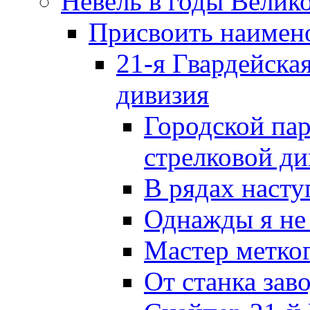
Невель в годы Велик
Присвоить наиме
21-я Гвардейска
дивизия
Городской пар
стрелковой д
В рядах наст
Однажды я не
Мастер метког
От станка зав