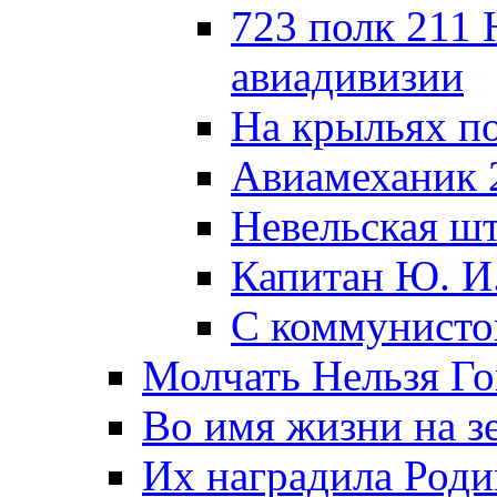
723 полк 211
авиадивизии
На крыльях п
Авиамеханик 
Невельская ш
Капитан Ю. И
С коммунисто
Молчать Нельзя Го
Во имя жизни на зе
Их наградила Роди