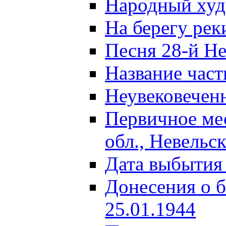
Народный ху
На берегу ре
Песня 28-й Не
Название част
Неувековечен
Первичное ме
обл., Невельс
Дата выбытия
Донесения о б
25.01.1944