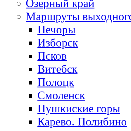
Озерный край
Маршруты выходног
Печоры
Изборск
Псков
Витебск
Полоцк
Смоленск
Пушкиские горы
Карево. Полибино