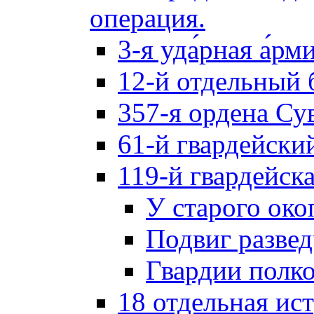
операция.
3-я уда́рная а́рм
12-й отдельный 
357-я ордена Су
61-й гвардейски
119-й гвардейск
У старого око
Подвиг разве
Гвардии полк
18 отдельная ис