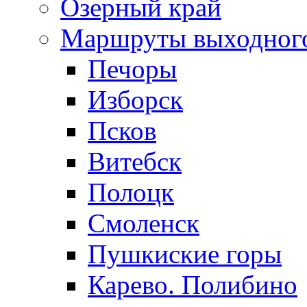
Озерный край
Маршруты выходног
Печоры
Изборск
Псков
Витебск
Полоцк
Смоленск
Пушкиские горы
Карево. Полибино