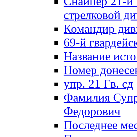
Снайпер 21-й 
стрелковой д
Командир див
69-й гвардейс
Название исто
Номер донес
упр. 21 Гв. сд
Фамилия Супр
Федорович
Последнее ме