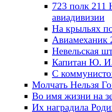
723 полк 211
авиадивизии
На крыльях п
Авиамеханик 
Невельская ш
Капитан Ю. И
С коммунисто
Молчать Нельзя Го
Во имя жизни на зе
Их наградила Роди