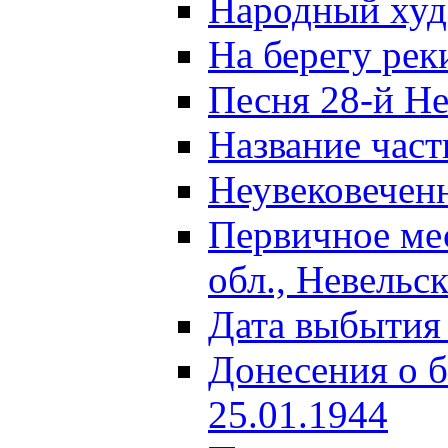
Народный ху
На берегу ре
Песня 28-й Не
Название част
Неувековечен
Первичное ме
обл., Невельс
Дата выбытия
Донесения о б
25.01.1944