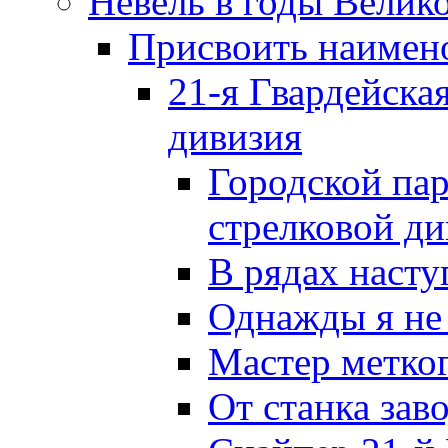
Невель в годы Велик
Присвоить наиме
21-я Гвардейска
дивизия
Городской пар
стрелковой д
В рядах наст
Однажды я не
Мастер метког
От станка зав