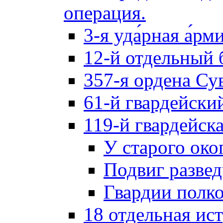
операция.
3-я уда́рная а́рм
12-й отдельный 
357-я ордена Су
61-й гвардейски
119-й гвардейск
У старого око
Подвиг разве
Гвардии полк
18 отдельная ис