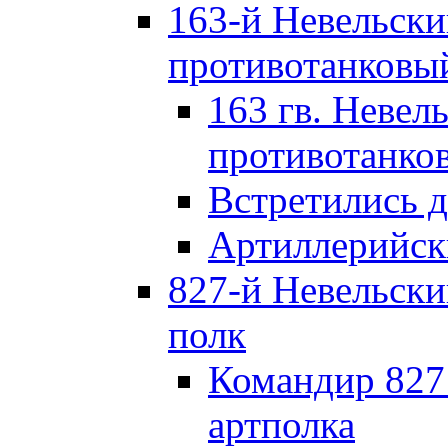
163-й Невельск
противотанковы
163 гв. Невел
противотанко
Встретились 
Артиллерийск
827-й Невельск
полк
Командир 827
артполка