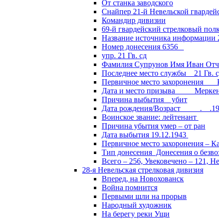
От станка заводского
Снайпер 21-й Невельской гвардей
Командир дивизии
69-й гвардейский стрелковый пол
Название источника информации 2
Номер донесения 6356
упр. 21 Гв. сд
Фамилия Супрунов Имя Иван Отч
Последнее место службы 21 Гв.
Первичное место захоронения Кал
Дата и место призыва Меркенски
Причина выбытия убит
Дата рождения/Возраст __.__.1
Воинское звание: лейтенант
Причина убытия умер – от ран
Дата выбытия 19.12.1943
Первичное место захоронения – Ка
Тип донесения Донесения о безв
Всего – 256, Увековечено – 121, Н
28-я Невельская стрелковая дивизия
Вперед, на Новохованск
Война помнится
Первыми шли на прорыв
Народный художник
На берегу реки Ущи