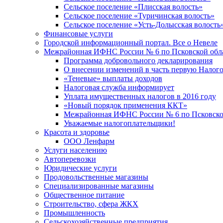
Сельское поселение «Плисская волость»
Сельское поселение «Туричинская волость»
Сельское поселение «Усть-Долысская волость
Финансовые услуги
Городской информационный портал. Все о Невеле
Межрайонная ИФНС России № 6 по Псковской обл
Программа добровольного декларирования
О внесении изменений в часть первую Налог
«Теневые» выплаты доходов
Налоговая служба информирует
Уплата имущественных налогов в 2016 году
«Новый порядок применения ККТ»
Межрайонная ИФНС России № 6 по Псковской
Уважаемые налогоплательщики!
Красота и здоровье
ООО Ленфарм
Услуги населению
Автоперевозки
Юридические услуги
Продовольственные магазины
Специализированные магазины
Общественное питание
Строительство, сфера ЖКХ
Промышленность
Сельскохозяйственные предприятия