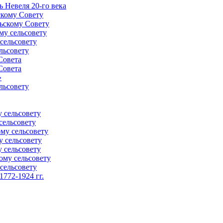
 Невеля 20-го века
скому Совету
ьскому Совету
му сельсовету
сельсовету
льсовету
Совета
Совета
»
льсовету
 сельсовету
сельсовету
му сельсовету
у сельсовету
 сельсовету
ому сельсовету
сельсовету
772-1924 гг.