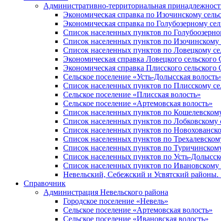
Административно-территориальная принадлежность
Экономическая справка по Изочинскому сель
Экономическая справка по Голубозерному сел
Список населенных пунктов по Голубоозерно
Список населенных пунктов по Изочинскому 
Список населенных пунктов по Ловецкому се
Экономическая справка Ловецкого сельского 
Экономическая справка Плисского сельского 
Сельское поселение «Усть-Долысская волость
Список населенных пунктов по Плисскому се
Сельское поселение «Плисская волость»
Сельское поселение «Артемовская волость»
Список населенных пунктов по Кошелевскому
Список населенных пунктов по Лобковскому 
Список населенных пунктов по Новохованско
Список населенных пунктов по Трехалевском
Список населенных пунктов по Туричинскому
Список населенных пунктов по Усть-Долысск
Список населенных пунктов по Ивановскому 
Невельский, Себежский и Усвятский районы. 1
Справочник
Администрация Невельского района
Городское поселение «Невель»
Сельское поселение «Артемовская волость»
Сельское поселение «Ивановская волость»