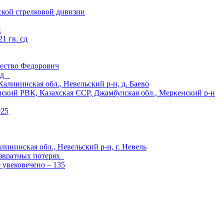
ской стрелковой дивизии
к
1 гв. сд
ество Федорович
 сд
ининская обл., Невельский р-н, д. Баево
й РВК, Казахская ССР, Джамбулская обл., Меркенский р-н
925
лининская обл., Невельский р-н, г. Невель
озвратных потерях
е увековечено – 135