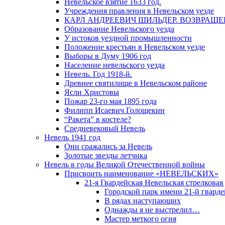
Невельское взятие 1633 год.
Учреждения правления в Невельском уезде
КАРЛ АНДРЕЕВИЧ ШИЛЬДЕР. ВОЗВРАЩ
Образование Невельского уезда
У истоков уездной промышленности
Положение крестьян в Невельском уезде
Выборы в Думу 1906 год
Население невельского уезда
Невель. Год 1918-й.
Древнее святилище в Невельском районе
Ясли Христовы
Пожар 23-го мая 1895 года
Филипп Исаевич Голощекин
“Ракета” в костеле?
Средневековый Невель
Невель 1941 год
Они сражались за Невель
Золотые звезды летчика
Невель в годы Великой Отечественной войны
Присвоить наименование «НЕВЕЛЬСКИХ»
21-я Гвардейская Невельская стрелковая
Городской парк имени 21-й гвард
В рядах наступающих
Однажды я не выстрелил…
Мастер меткого огня