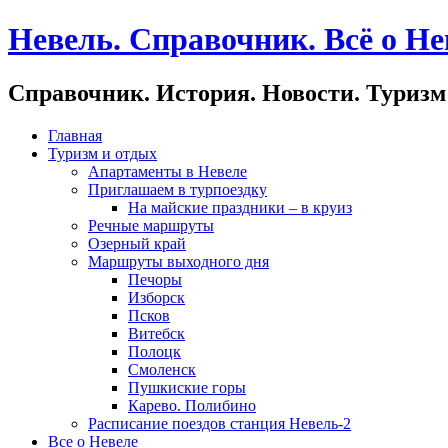
Невель. Справочник. Всё о Не
Справочник. История. Новости. Туризм
Главная
Туризм и отдых
Апартаменты в Невеле
Приглашаем в турпоездку
На майские праздники – в круиз
Речные маршруты
Озерный край
Маршруты выходного дня
Печоры
Изборск
Псков
Витебск
Полоцк
Смоленск
Пушкиские горы
Карево. Полибино
Расписание поездов станция Невель-2
Все о Невеле