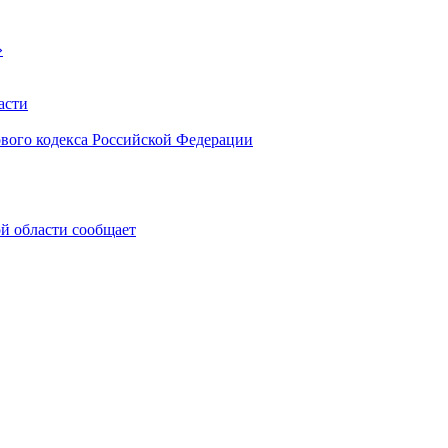
»
асти
ового кодекса Российской Федерации
 области сообщает