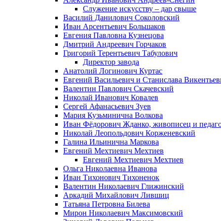
Служение искусству – дар свыше
Василий Данилович Соколовский
Иван Арсентьевич Большаков
Евгения Павловна Кузнецова
Дмитрий Андреевич Горчаков
Григорий Терентьевич Табулович
Директор завода
Анатолий Логинович Куртас
Евгений Васильевич и Станислава Викентье
Валентин Павлович Скачевский
Николай Иванович Ковалев
Сергей Афанасьевич Зуев
Мария Кузьминична Волкова
Иван Фёдорович Жданко, живописец и педаго
Николай Леопольдович Корженевский
Галина Ильинична Маркова
Евгений Мехтиевич Мехтиев
Евгений Мехтиевич Мехтиев
Ольга Николаевна Иванова
Иван Тихонович Тихоненок
Валентин Николаевич Глижинский
Аркадий Михайлович Лившиц
Татьяна Петровна Билева
Мирон Николаевич Максимовский