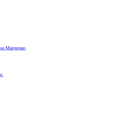
вна Марченко
г.