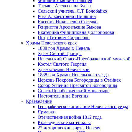
Зиновий Львович Пальцев
Татьяна Алексеевна Зуева
Сельский учитель. Л.Т. Болобайко
Роза Альбертовна Шишкина
Евгения Николаевна Соседко
Генриетта Арсентьевна Быкова
Екатерина Филипповна Долгополова
Петр Титович Сидоренко
Храмы Невельского края
1888 год Храмы г. Невель
Храм Святой Троицы
Невельский Спасо-Преображенский мужской
Костёл Святого Георгия.
Храмы земли Невельской
1888 год Храмы Невельского уезда
Церковь Покрова Богородицы в Стайках
Собор Успения Пресвятой Богородицы
Спасо-Преображенский монастырь
Настоятельница Евгения
Краеведение
Географическое описание Невельского уезда
Ярмарки
Отечественная война 1812 года
Краеведческие материалы
22 исторические карты Невеля