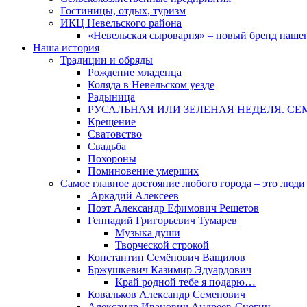
Гостиницы, отдых, туризм
ИКЦ Невельского района
«Невельская сыроварня» – новый бренд наше
Наша история
Традиции и обряды
Рождение младенца
Коляда в Невельском уезде
Радыница
РУСАЛЬНАЯ ИЛИ ЗЕЛЕНАЯ НЕДЕЛЯ. СЕ
Крещение
Сватовство
Свадьба
Похороны
Поминовение умерших
Самое главное достояние любого города – это люди
Аркадий Алексеев
Поэт Александр Ефимович Решетов
Геннадий Григорьевич Тумарев
Музыка души
Творческой строкой
Константин Семёнович Ващилов
Бржушкевич Казимир Эдуардович
Край родной тебе я подарю…
Ковальков Александр Семенович
Александр Иванович Андреев-Снегин