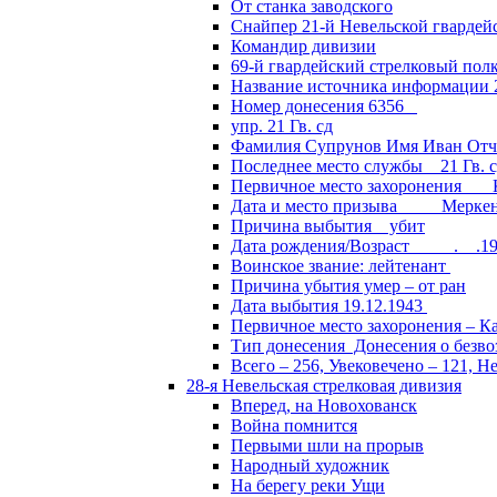
От станка заводского
Снайпер 21-й Невельской гвардей
Командир дивизии
69-й гвардейский стрелковый пол
Название источника информации 2
Номер донесения 6356
упр. 21 Гв. сд
Фамилия Супрунов Имя Иван Отч
Последнее место службы 21 Гв.
Первичное место захоронения Кал
Дата и место призыва Меркенски
Причина выбытия убит
Дата рождения/Возраст __.__.1
Воинское звание: лейтенант
Причина убытия умер – от ран
Дата выбытия 19.12.1943
Первичное место захоронения – Ка
Тип донесения Донесения о безв
Всего – 256, Увековечено – 121, Н
28-я Невельская стрелковая дивизия
Вперед, на Новохованск
Война помнится
Первыми шли на прорыв
Народный художник
На берегу реки Ущи