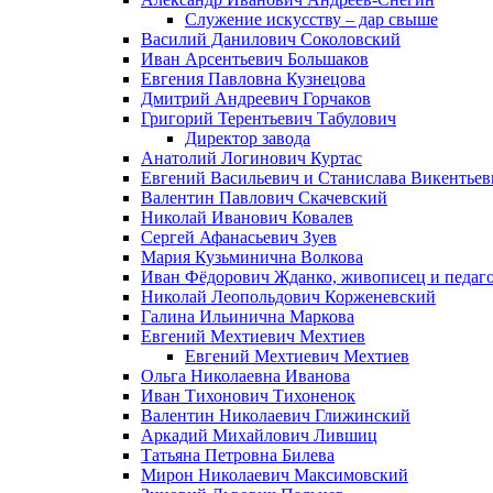
Служение искусству – дар свыше
Василий Данилович Соколовский
Иван Арсентьевич Большаков
Евгения Павловна Кузнецова
Дмитрий Андреевич Горчаков
Григорий Терентьевич Табулович
Директор завода
Анатолий Логинович Куртас
Евгений Васильевич и Станислава Викентье
Валентин Павлович Скачевский
Николай Иванович Ковалев
Сергей Афанасьевич Зуев
Мария Кузьминична Волкова
Иван Фёдорович Жданко, живописец и педаго
Николай Леопольдович Корженевский
Галина Ильинична Маркова
Евгений Мехтиевич Мехтиев
Евгений Мехтиевич Мехтиев
Ольга Николаевна Иванова
Иван Тихонович Тихоненок
Валентин Николаевич Глижинский
Аркадий Михайлович Лившиц
Татьяна Петровна Билева
Мирон Николаевич Максимовский