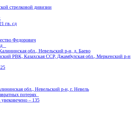
ской стрелковой дивизии
к
1 гв. сд
ество Федорович
 сд
ининская обл., Невельский р-н, д. Баево
й РВК, Казахская ССР, Джамбулская обл., Меркенский р-н
925
лининская обл., Невельский р-н, г. Невель
озвратных потерях
е увековечено – 135