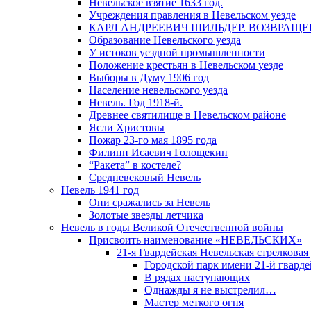
Невельское взятие 1633 год.
Учреждения правления в Невельском уезде
КАРЛ АНДРЕЕВИЧ ШИЛЬДЕР. ВОЗВРАЩ
Образование Невельского уезда
У истоков уездной промышленности
Положение крестьян в Невельском уезде
Выборы в Думу 1906 год
Население невельского уезда
Невель. Год 1918-й.
Древнее святилище в Невельском районе
Ясли Христовы
Пожар 23-го мая 1895 года
Филипп Исаевич Голощекин
“Ракета” в костеле?
Средневековый Невель
Невель 1941 год
Они сражались за Невель
Золотые звезды летчика
Невель в годы Великой Отечественной войны
Присвоить наименование «НЕВЕЛЬСКИХ»
21-я Гвардейская Невельская стрелковая
Городской парк имени 21-й гвард
В рядах наступающих
Однажды я не выстрелил…
Мастер меткого огня