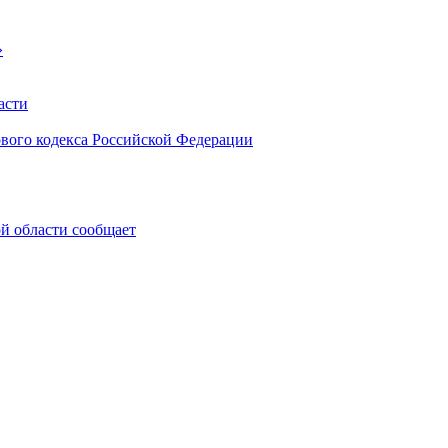
»
асти
ового кодекса Российской Федерации
 области сообщает