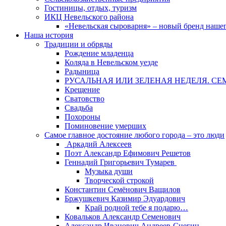
Гостиницы, отдых, туризм
ИКЦ Невельского района
«Невельская сыроварня» – новый бренд наше
Наша история
Традиции и обряды
Рождение младенца
Коляда в Невельском уезде
Радыница
РУСАЛЬНАЯ ИЛИ ЗЕЛЕНАЯ НЕДЕЛЯ. СЕ
Крещение
Сватовство
Свадьба
Похороны
Поминовение умерших
Самое главное достояние любого города – это люди
Аркадий Алексеев
Поэт Александр Ефимович Решетов
Геннадий Григорьевич Тумарев
Музыка души
Творческой строкой
Константин Семёнович Ващилов
Бржушкевич Казимир Эдуардович
Край родной тебе я подарю…
Ковальков Александр Семенович
Александр Иванович Андреев-Снегин