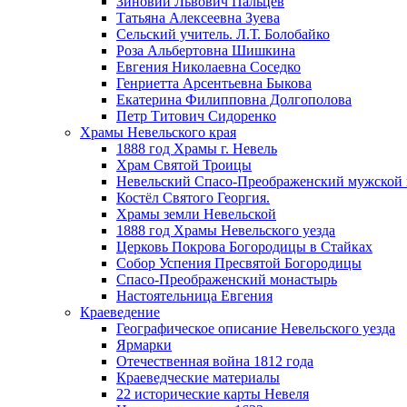
Зиновий Львович Пальцев
Татьяна Алексеевна Зуева
Сельский учитель. Л.Т. Болобайко
Роза Альбертовна Шишкина
Евгения Николаевна Соседко
Генриетта Арсентьевна Быкова
Екатерина Филипповна Долгополова
Петр Титович Сидоренко
Храмы Невельского края
1888 год Храмы г. Невель
Храм Святой Троицы
Невельский Спасо-Преображенский мужской
Костёл Святого Георгия.
Храмы земли Невельской
1888 год Храмы Невельского уезда
Церковь Покрова Богородицы в Стайках
Собор Успения Пресвятой Богородицы
Спасо-Преображенский монастырь
Настоятельница Евгения
Краеведение
Географическое описание Невельского уезда
Ярмарки
Отечественная война 1812 года
Краеведческие материалы
22 исторические карты Невеля