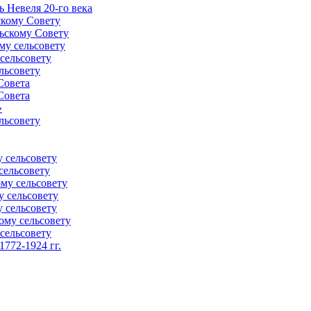
 Невеля 20-го века
скому Совету
ьскому Совету
му сельсовету
сельсовету
льсовету
Совета
Совета
»
льсовету
 сельсовету
сельсовету
му сельсовету
у сельсовету
 сельсовету
ому сельсовету
сельсовету
772-1924 гг.