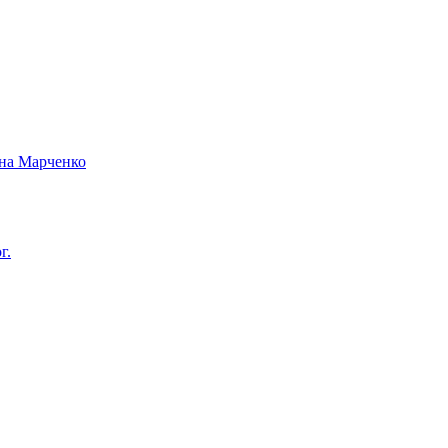
вна Марченко
г.