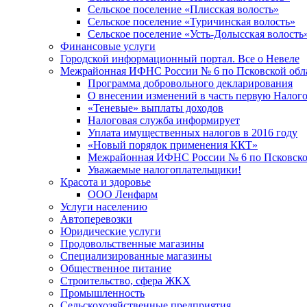
Сельское поселение «Плисская волость»
Сельское поселение «Туричинская волость»
Сельское поселение «Усть-Долысская волость
Финансовые услуги
Городской информационный портал. Все о Невеле
Межрайонная ИФНС России № 6 по Псковской обл
Программа добровольного декларирования
О внесении изменений в часть первую Налог
«Теневые» выплаты доходов
Налоговая служба информирует
Уплата имущественных налогов в 2016 году
«Новый порядок применения ККТ»
Межрайонная ИФНС России № 6 по Псковской
Уважаемые налогоплательщики!
Красота и здоровье
ООО Ленфарм
Услуги населению
Автоперевозки
Юридические услуги
Продовольственные магазины
Специализированные магазины
Общественное питание
Строительство, сфера ЖКХ
Промышленность
Сельскохозяйственные предприятия