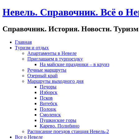
Невель. Справочник. Всё о Не
Справочник. История. Новости. Туризм
Главная
Туризм и отдых
Апартаменты в Невеле
Приглашаем в турпоездку
На майские праздники – в круиз
Речные маршруты
Озерный край
Маршруты выходного дня
Печоры
Изборск
Псков
Витебск
Полоцк
Смоленск
Пушкиские горы
Карево. Полибино
Расписание поездов станция Невель-2
Все о Невеле