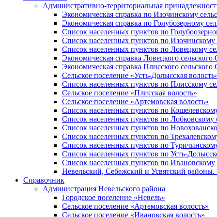
Административно-территориальная принадлежность
Экономическая справка по Изочинскому сель
Экономическая справка по Голубозерному сел
Список населенных пунктов по Голубоозерно
Список населенных пунктов по Изочинскому 
Список населенных пунктов по Ловецкому се
Экономическая справка Ловецкого сельского 
Экономическая справка Плисского сельского 
Сельское поселение «Усть-Долысская волость
Список населенных пунктов по Плисскому се
Сельское поселение «Плисская волость»
Сельское поселение «Артемовская волость»
Список населенных пунктов по Кошелевскому
Список населенных пунктов по Лобковскому 
Список населенных пунктов по Новохованско
Список населенных пунктов по Трехалевском
Список населенных пунктов по Туричинскому
Список населенных пунктов по Усть-Долысск
Список населенных пунктов по Ивановскому 
Невельский, Себежский и Усвятский районы. 1
Справочник
Администрация Невельского района
Городское поселение «Невель»
Сельское поселение «Артемовская волость»
Сельское поселение «Ивановская волость»