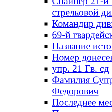
Снайпер 21-й 
стрелковой д
Командир див
69-й гвардейс
Название исто
Номер донес
упр. 21 Гв. сд
Фамилия Супр
Федорович
Последнее ме