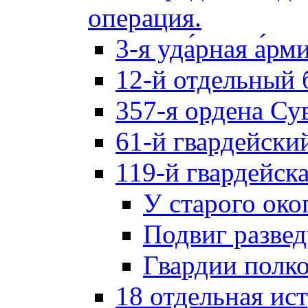
операция.
3-я уда́рная а́рм
12-й отдельный 
357-я ордена Су
61-й гвардейски
119-й гвардейск
У старого око
Подвиг разве
Гвардии полк
18 отдельная ис