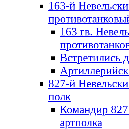
163-й Невельск
противотанковы
163 гв. Невел
противотанко
Встретились 
Артиллерийск
827-й Невельск
полк
Командир 827
артполка