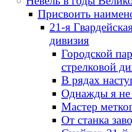
Невель в годы Велик
Присвоить наиме
21-я Гвардейска
дивизия
Городской пар
стрелковой д
В рядах наст
Однажды я не
Мастер метког
От станка зав