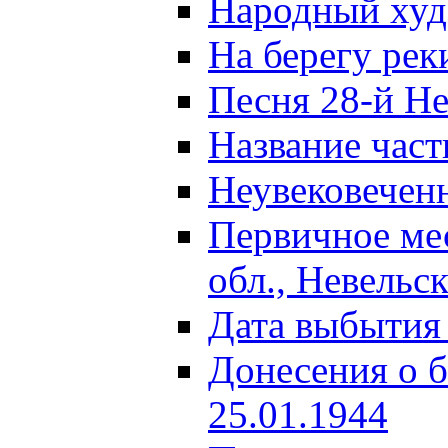
Народный ху
На берегу ре
Песня 28-й Не
Название част
Неувековечен
Первичное ме
обл., Невельс
Дата выбытия
Донесения о б
25.01.1944