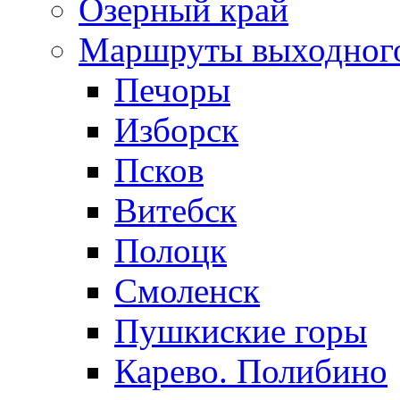
Озерный край
Маршруты выходног
Печоры
Изборск
Псков
Витебск
Полоцк
Смоленск
Пушкиские горы
Карево. Полибино