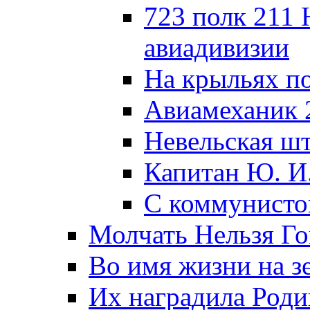
723 полк 211
авиадивизии
На крыльях п
Авиамеханик 
Невельская ш
Капитан Ю. И
С коммунисто
Молчать Нельзя Го
Во имя жизни на зе
Их наградила Роди