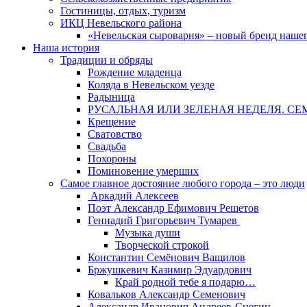
Гостиницы, отдых, туризм
ИКЦ Невельского района
«Невельская сыроварня» – новый бренд наше
Наша история
Традиции и обряды
Рождение младенца
Коляда в Невельском уезде
Радыница
РУСАЛЬНАЯ ИЛИ ЗЕЛЕНАЯ НЕДЕЛЯ. СЕ
Крещение
Сватовство
Свадьба
Похороны
Поминовение умерших
Самое главное достояние любого города – это люди
Аркадий Алексеев
Поэт Александр Ефимович Решетов
Геннадий Григорьевич Тумарев
Музыка души
Творческой строкой
Константин Семёнович Ващилов
Бржушкевич Казимир Эдуардович
Край родной тебе я подарю…
Ковальков Александр Семенович
Александр Иванович Андреев-Снегин