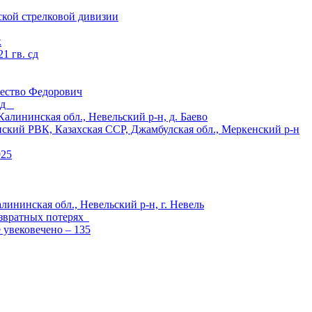
ской стрелковой дивизии
к
1 гв. сд
ество Федорович
 сд
ининская обл., Невельский р-н, д. Баево
й РВК, Казахская ССР, Джамбулская обл., Меркенский р-н
925
лининская обл., Невельский р-н, г. Невель
озвратных потерях
е увековечено – 135