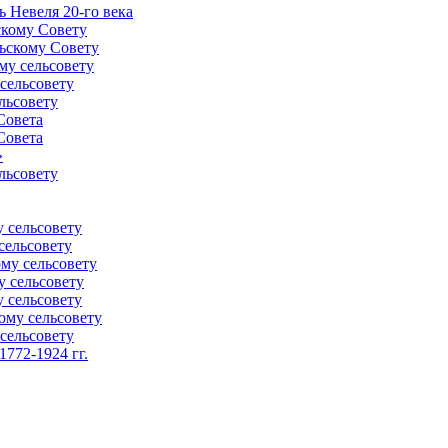
 Невеля 20-го века
скому Совету
ьскому Совету
му сельсовету
сельсовету
льсовету
Совета
Совета
»
льсовету
 сельсовету
сельсовету
му сельсовету
у сельсовету
 сельсовету
ому сельсовету
сельсовету
772-1924 гг.