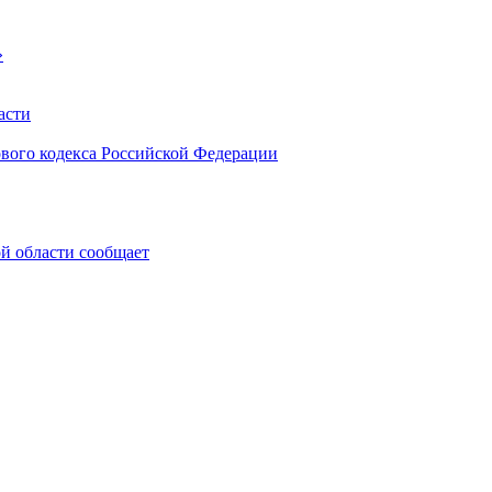
»
асти
ового кодекса Российской Федерации
 области сообщает