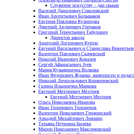
Служение искусству – дар свыше
Василий Данилович Соколовский
Иван Арсентьевич Большаков
Евгения Павловна Кузнецова
Дмитрий Андреевич Горчаков
Григорий Терентьевич Табулович
Директор завода
Анатолий Логинович Куртас
Евгений Васильевич и Станислава Викентье
Валентин Павлович Скачевский
Николай Иванович Ковалев
Сергей Афанасьевич Зуев
Мария Кузьминична Волкова
Иван Фёдорович Жданко, живописец и педаго
Николай Леопольдович Корженевский
Галина Ильинична Маркова
Евгений Мехтиевич Мехтиев
Евгений Мехтиевич Мехтиев
Ольга Николаевна Иванова
Иван Тихонович Тихоненок
Валентин Николаевич Глижинский
Аркадий Михайлович Лившиц
Татьяна Петровна Билева
Мирон Николаевич Максимовский