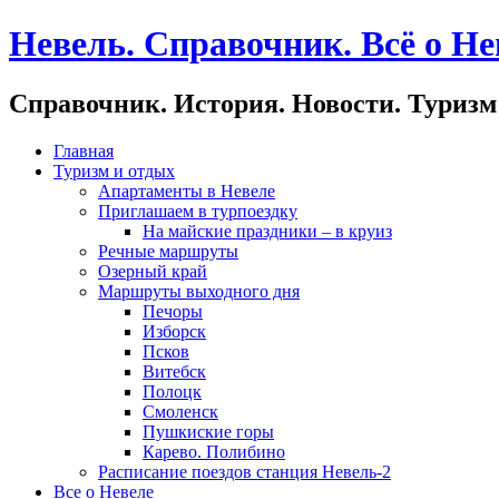
Невель. Справочник. Всё о Не
Справочник. История. Новости. Туризм
Главная
Туризм и отдых
Апартаменты в Невеле
Приглашаем в турпоездку
На майские праздники – в круиз
Речные маршруты
Озерный край
Маршруты выходного дня
Печоры
Изборск
Псков
Витебск
Полоцк
Смоленск
Пушкиские горы
Карево. Полибино
Расписание поездов станция Невель-2
Все о Невеле