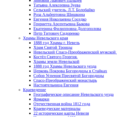
Зиновий Львович Пальцев
Татьяна Алексеевна Зуева
Сельский учитель. Л.Т. Болобайко
Роза Альбертовна Шишкина
Евгения Николаевна Соседко
Генриетта Арсентьевна Быкова
Екатерина Филипповна Долгополова
Петр Титович Сидоренко
Храмы Невельского края
1888 год Храмы г. Невель
Храм Святой Троицы
Невельский Спасо-Преображенский мужской
Костёл Святого Георгия.
Храмы земли Невельской
1888 год Храмы Невельского уезда
Церковь Покрова Богородицы в Стайках
Собор Успения Пресвятой Богородицы
Спасо-Преображенский монастырь
Настоятельница Евгения
Краеведение
Географическое описание Невельского уезда
Ярмарки
Отечественная война 1812 года
Краеведческие материалы
22 исторические карты Невеля