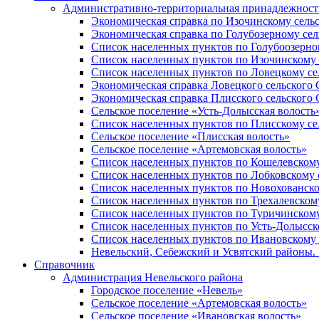
Административно-территориальная принадлежность
Экономическая справка по Изочинскому сель
Экономическая справка по Голубозерному сел
Список населенных пунктов по Голубоозерно
Список населенных пунктов по Изочинскому 
Список населенных пунктов по Ловецкому се
Экономическая справка Ловецкого сельского 
Экономическая справка Плисского сельского 
Сельское поселение «Усть-Долысская волость
Список населенных пунктов по Плисскому се
Сельское поселение «Плисская волость»
Сельское поселение «Артемовская волость»
Список населенных пунктов по Кошелевскому
Список населенных пунктов по Лобковскому 
Список населенных пунктов по Новохованско
Список населенных пунктов по Трехалевском
Список населенных пунктов по Туричинскому
Список населенных пунктов по Усть-Долысск
Список населенных пунктов по Ивановскому 
Невельский, Себежский и Усвятский районы. 1
Справочник
Администрация Невельского района
Городское поселение «Невель»
Сельское поселение «Артемовская волость»
Сельское поселение «Ивановская волость»