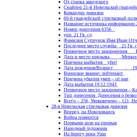
От станка заводского
Снайпер 21-й Невельской гвардей
Командир дивизии
69-й гвардейский стрелковый пол
Название источника информации 2
Номер донесения 6356
упр. 21 Гв. сд
Фамилия Супрунов Имя Иван Отч
Последнее место службы 21 Гв.
Первичное место захоронения Кал
Дата и место призыва Меркенски
Причина выбытия убит
Дата рождения/Возраст __.__.1
Воинское звание: лейтенант
Причина убытия умер – от ран
Дата выбытия 19.12.1943
Первичное место захоронения – Ка
Тип донесения Донесения о безв
Всего – 256, Увековечено – 121, Н
28-я Невельская стрелковая дивизия
Вперед, на Новохованск
Война помнится
Первыми шли на прорыв
Народный художник
На берегу реки Ущи