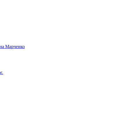
вна Марченко
г.