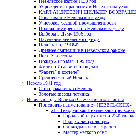
Невельское взятие 1633 год.
Учреждения правления в Невельском уезде
КАРЛ АНДРЕЕВИЧ ШИЛЬДЕР. ВОЗВРАЩ
Образование Невельского уезда
У истоков уездной промышленности
Положение крестьян в Невельском уезде
Выборы в Думу 1906 год
Население невельского уезда
Невель. Год 1918-й.
Древнее святилище в Невельском районе
Ясли Христовы
Пожар 23-го мая 1895 года
Филипп Исаевич Голощекин
“Ракета” в костеле?
Средневековый Невель
Невель 1941 год
Они сражались за Невель
Золотые звезды летчика
Невель в годы Великой Отечественной войны
Присвоить наименование «НЕВЕЛЬСКИХ»
21-я Гвардейская Невельская стрелковая
Городской парк имени 21-й гвард
В рядах наступающих
Однажды я не выстрелил…
Мастер меткого огня