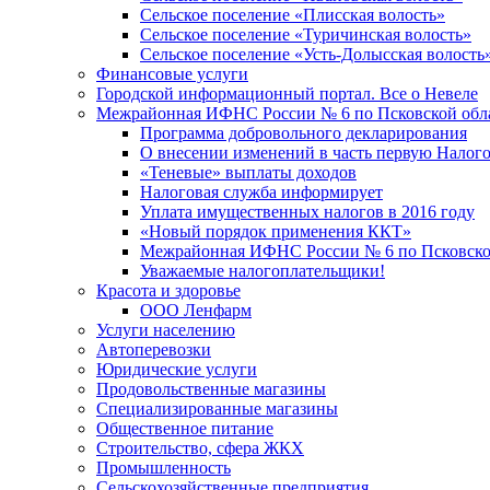
Сельское поселение «Плисская волость»
Сельское поселение «Туричинская волость»
Сельское поселение «Усть-Долысская волость
Финансовые услуги
Городской информационный портал. Все о Невеле
Межрайонная ИФНС России № 6 по Псковской обл
Программа добровольного декларирования
О внесении изменений в часть первую Налог
«Теневые» выплаты доходов
Налоговая служба информирует
Уплата имущественных налогов в 2016 году
«Новый порядок применения ККТ»
Межрайонная ИФНС России № 6 по Псковской
Уважаемые налогоплательщики!
Красота и здоровье
ООО Ленфарм
Услуги населению
Автоперевозки
Юридические услуги
Продовольственные магазины
Специализированные магазины
Общественное питание
Строительство, сфера ЖКХ
Промышленность
Сельскохозяйственные предприятия