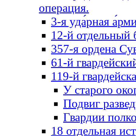
операция.
3-я уда́рная а́рм
12-й отдельный 
357-я ордена Су
61-й гвардейски
119-й гвардейск
У старого око
Подвиг разве
Гвардии полк
18 отдельная ис