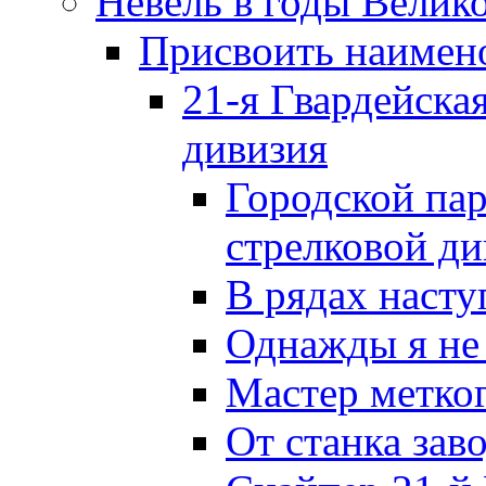
Невель в годы Велик
Присвоить наиме
21-я Гвардейска
дивизия
Городской пар
стрелковой д
В рядах наст
Однажды я не
Мастер метког
От станка зав