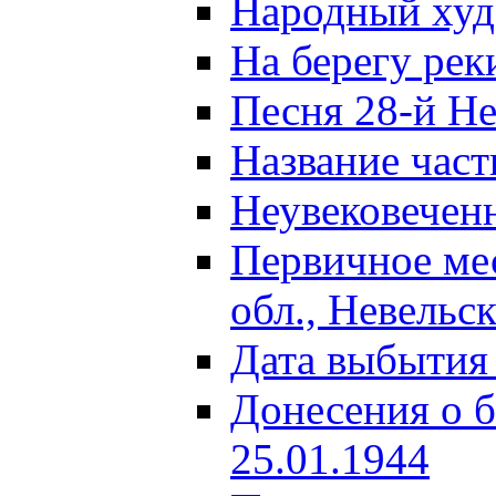
Народный ху
На берегу ре
Песня 28-й Не
Название част
Неувековечен
Первичное ме
обл., Невельс
Дата выбытия
Донесения о б
25.01.1944