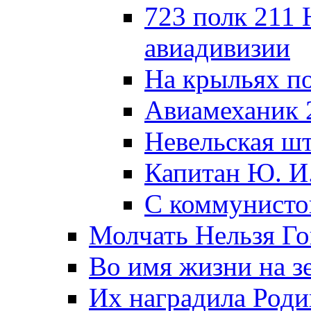
723 полк 211
авиадивизии
На крыльях п
Авиамеханик 
Невельская ш
Капитан Ю. И
С коммунисто
Молчать Нельзя Го
Во имя жизни на зе
Их наградила Роди