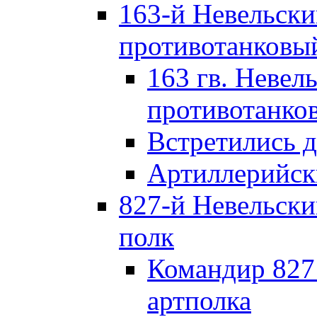
163-й Невельск
противотанковы
163 гв. Невел
противотанко
Встретились 
Артиллерийск
827-й Невельск
полк
Командир 827
артполка