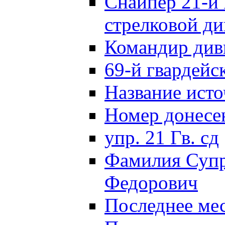
Снайпер 21-й 
стрелковой д
Командир див
69-й гвардейс
Название исто
Номер донес
упр. 21 Гв. сд
Фамилия Супр
Федорович
Последнее ме