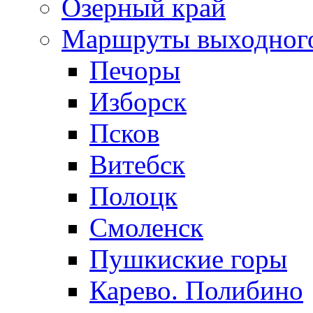
Озерный край
Маршруты выходног
Печоры
Изборск
Псков
Витебск
Полоцк
Смоленск
Пушкиские горы
Карево. Полибино