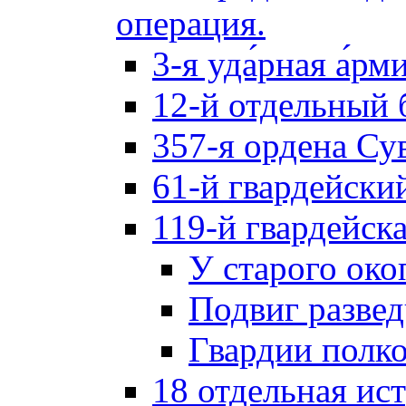
операция.
3-я уда́рная а́рм
12-й отдельный 
357-я ордена Су
61-й гвардейски
119-й гвардейск
У старого око
Подвиг разве
Гвардии полк
18 отдельная ис