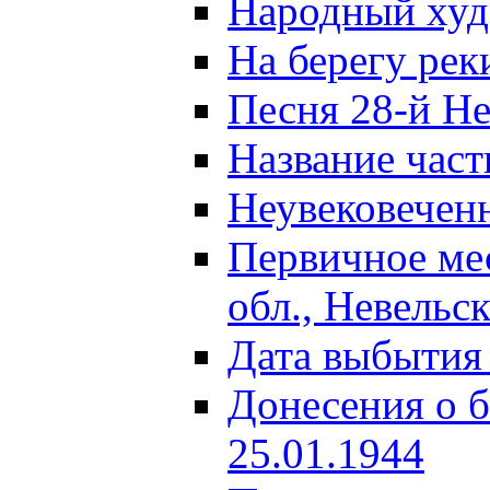
Народный ху
На берегу ре
Песня 28-й Не
Название част
Неувековечен
Первичное ме
обл., Невельс
Дата выбытия
Донесения о б
25.01.1944