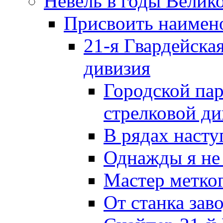
Невель в годы Велик
Присвоить наиме
21-я Гвардейска
дивизия
Городской пар
стрелковой д
В рядах наст
Однажды я не
Мастер метког
От станка зав