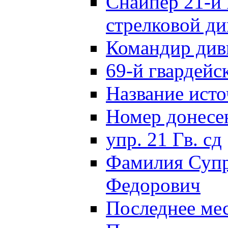
Снайпер 21-й 
стрелковой д
Командир див
69-й гвардейс
Название исто
Номер донес
упр. 21 Гв. сд
Фамилия Супр
Федорович
Последнее ме