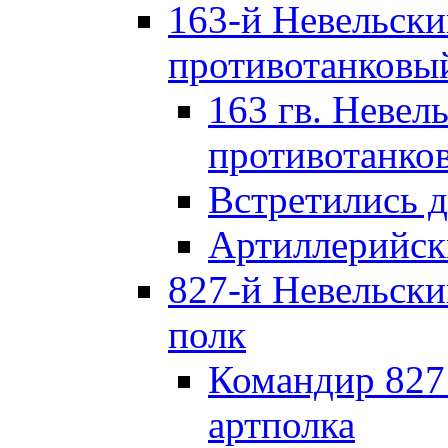
163-й Невельск
противотанковы
163 гв. Невел
противотанко
Встретились 
Артиллерийск
827-й Невельск
полк
Командир 827
артполка