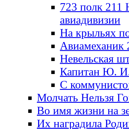
723 полк 211
авиадивизии
На крыльях п
Авиамеханик 
Невельская ш
Капитан Ю. И
С коммунисто
Молчать Нельзя Го
Во имя жизни на зе
Их наградила Роди