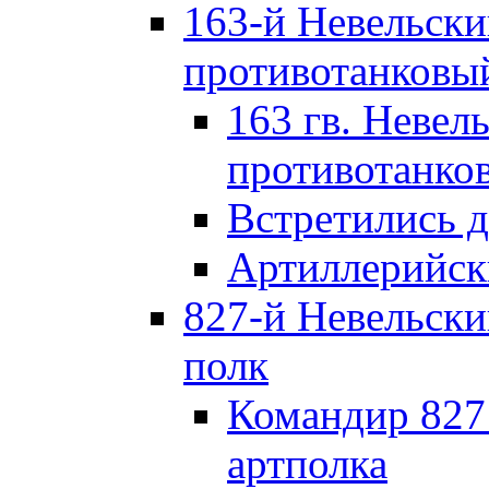
163-й Невельск
противотанковы
163 гв. Невел
противотанко
Встретились 
Артиллерийск
827-й Невельск
полк
Командир 827
артполка