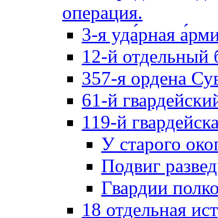
операция.
3-я уда́рная а́рм
12-й отдельный 
357-я ордена Су
61-й гвардейски
119-й гвардейск
У старого око
Подвиг разве
Гвардии полк
18 отдельная ис