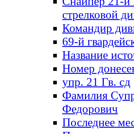
Снайпер 21-й 
стрелковой д
Командир див
69-й гвардейс
Название исто
Номер донес
упр. 21 Гв. сд
Фамилия Супр
Федорович
Последнее ме