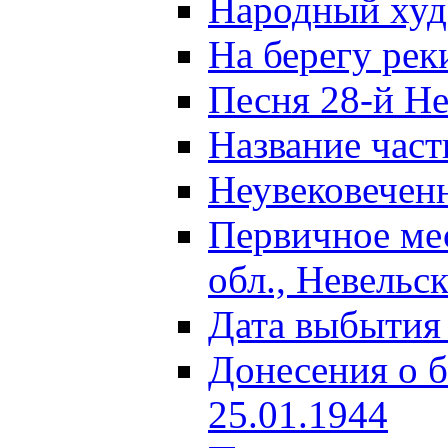
Народный ху
На берегу ре
Песня 28-й Не
Название част
Неувековечен
Первичное ме
обл., Невельс
Дата выбытия
Донесения о б
25.01.1944