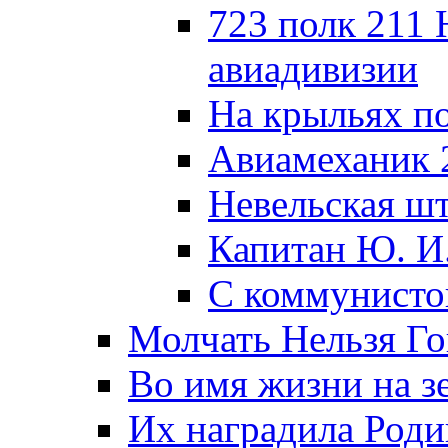
723 полк 211
авиадивизии
На крыльях п
Авиамеханик 
Невельская ш
Капитан Ю. И
С коммунисто
Молчать Нельзя Го
Во имя жизни на зе
Их наградила Роди