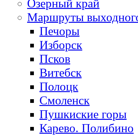
Озерный край
Маршруты выходног
Печоры
Изборск
Псков
Витебск
Полоцк
Смоленск
Пушкиские горы
Карево. Полибино