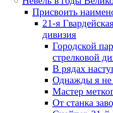
Невель в годы Велик
Присвоить наиме
21-я Гвардейска
дивизия
Городской пар
стрелковой д
В рядах наст
Однажды я не
Мастер метког
От станка зав