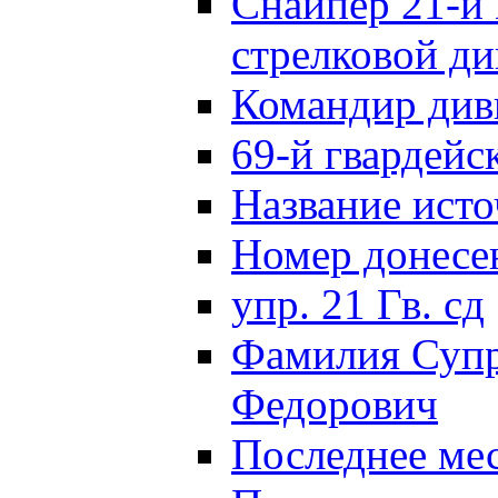
Снайпер 21-й 
стрелковой д
Командир див
69-й гвардейс
Название исто
Номер донес
упр. 21 Гв. сд
Фамилия Супр
Федорович
Последнее ме