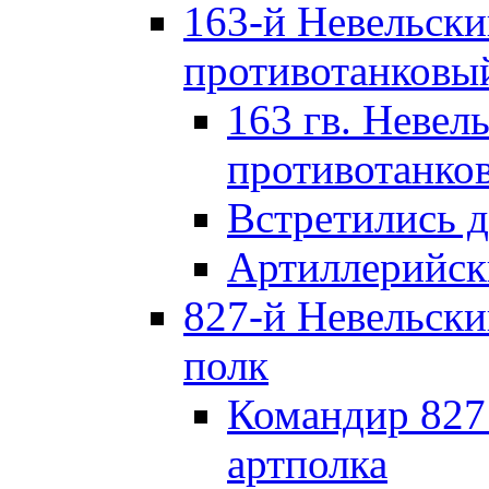
163-й Невельск
противотанковы
163 гв. Невел
противотанко
Встретились 
Артиллерийск
827-й Невельск
полк
Командир 827
артполка