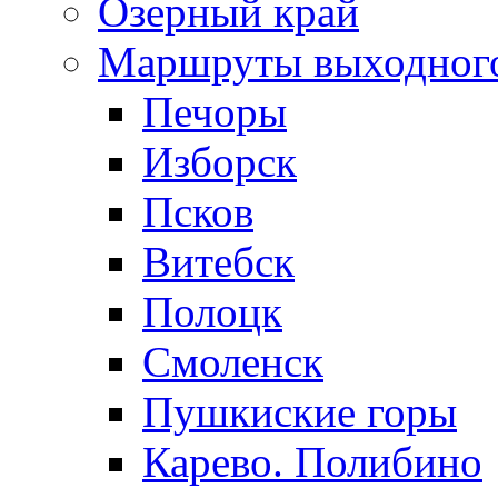
Озерный край
Маршруты выходног
Печоры
Изборск
Псков
Витебск
Полоцк
Смоленск
Пушкиские горы
Карево. Полибино