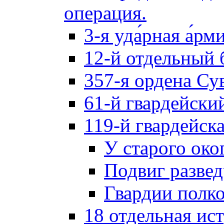
операция.
3-я уда́рная а́рм
12-й отдельный 
357-я ордена Су
61-й гвардейски
119-й гвардейск
У старого око
Подвиг разве
Гвардии полк
18 отдельная ис