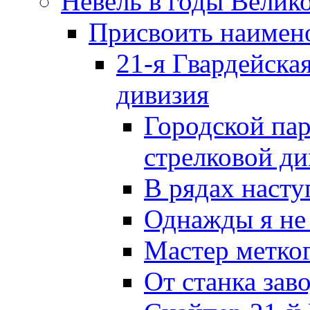
Невель в годы Велик
Присвоить наиме
21-я Гвардейска
дивизия
Городской пар
стрелковой д
В рядах наст
Однажды я не
Мастер метког
От станка зав