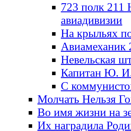
723 полк 211
авиадивизии
На крыльях п
Авиамеханик 
Невельская ш
Капитан Ю. И
С коммунисто
Молчать Нельзя Го
Во имя жизни на зе
Их наградила Роди