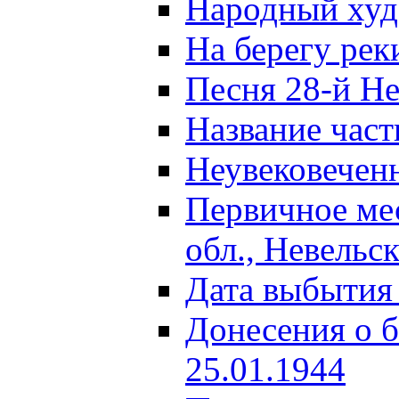
Народный ху
На берегу ре
Песня 28-й Не
Название част
Неувековечен
Первичное ме
обл., Невельс
Дата выбытия
Донесения о б
25.01.1944