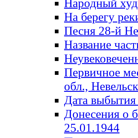
Народный ху
На берегу ре
Песня 28-й Не
Название част
Неувековечен
Первичное ме
обл., Невельс
Дата выбытия
Донесения о б
25.01.1944