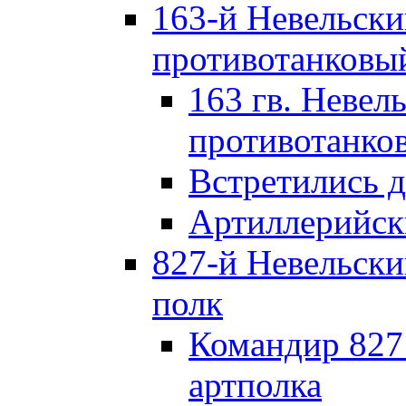
163-й Невельск
противотанковы
163 гв. Невел
противотанко
Встретились 
Артиллерийск
827-й Невельск
полк
Командир 827
артполка