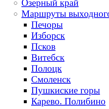
Озерный край
Маршруты выходног
Печоры
Изборск
Псков
Витебск
Полоцк
Смоленск
Пушкиские горы
Карево. Полибино