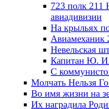
723 полк 211
авиадивизии
На крыльях п
Авиамеханик 
Невельская ш
Капитан Ю. И
С коммунисто
Молчать Нельзя Го
Во имя жизни на зе
Их наградила Роди