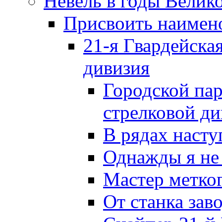
Невель в годы Велик
Присвоить наиме
21-я Гвардейска
дивизия
Городской пар
стрелковой д
В рядах наст
Однажды я не
Мастер метког
От станка зав