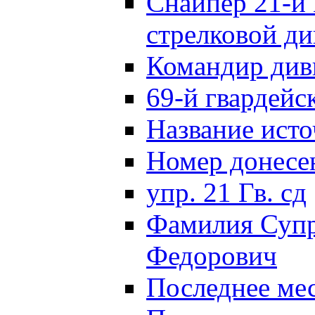
Снайпер 21-й 
стрелковой д
Командир див
69-й гвардейс
Название исто
Номер донес
упр. 21 Гв. сд
Фамилия Супр
Федорович
Последнее ме