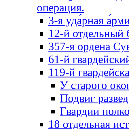
операция.
3-я уда́рная а́рм
12-й отдельный 
357-я ордена Су
61-й гвардейски
119-й гвардейск
У старого око
Подвиг разве
Гвардии полк
18 отдельная ис