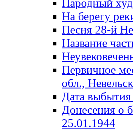
Народный ху
На берегу ре
Песня 28-й Не
Название част
Неувековечен
Первичное ме
обл., Невельс
Дата выбытия
Донесения о б
25.01.1944