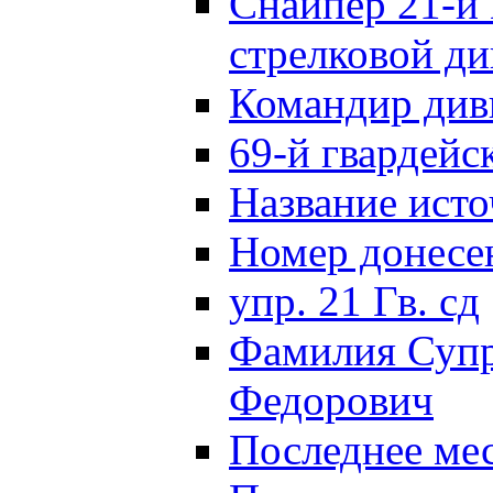
Снайпер 21-й 
стрелковой д
Командир див
69-й гвардейс
Название исто
Номер донес
упр. 21 Гв. сд
Фамилия Супр
Федорович
Последнее ме