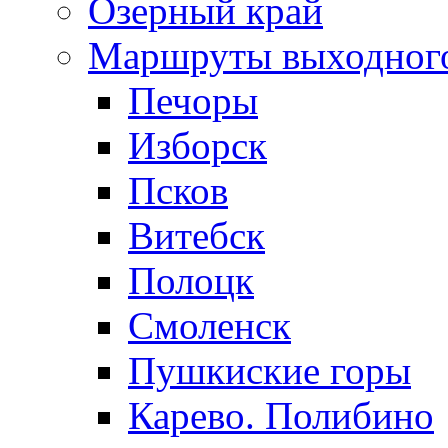
Озерный край
Маршруты выходног
Печоры
Изборск
Псков
Витебск
Полоцк
Смоленск
Пушкиские горы
Карево. Полибино