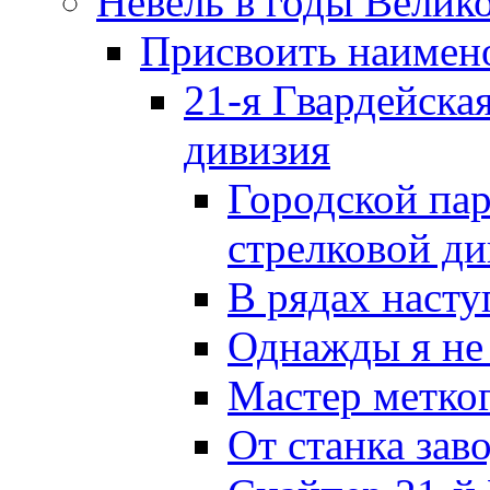
Невель в годы Велик
Присвоить наиме
21-я Гвардейска
дивизия
Городской пар
стрелковой д
В рядах наст
Однажды я не
Мастер метког
От станка зав