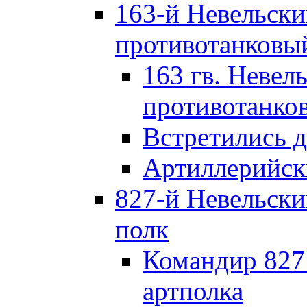
163-й Невельск
противотанковы
163 гв. Невел
противотанко
Встретились 
Артиллерийск
827-й Невельск
полк
Командир 827
артполка