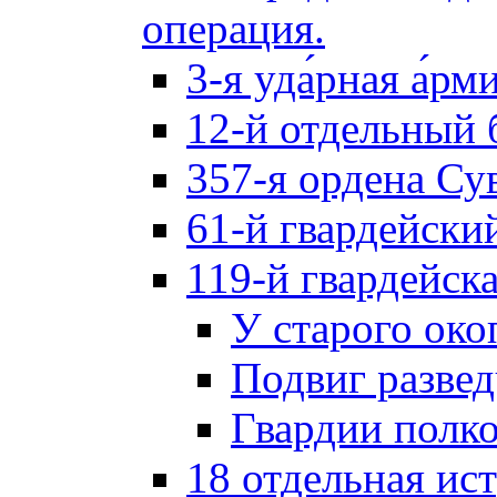
операция.
3-я уда́рная а́рм
12-й отдельный 
357-я ордена Су
61-й гвардейски
119-й гвардейск
У старого око
Подвиг разве
Гвардии полк
18 отдельная ис