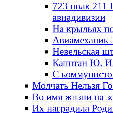
723 полк 211
авиадивизии
На крыльях п
Авиамеханик 
Невельская ш
Капитан Ю. И
С коммунисто
Молчать Нельзя Го
Во имя жизни на зе
Их наградила Роди