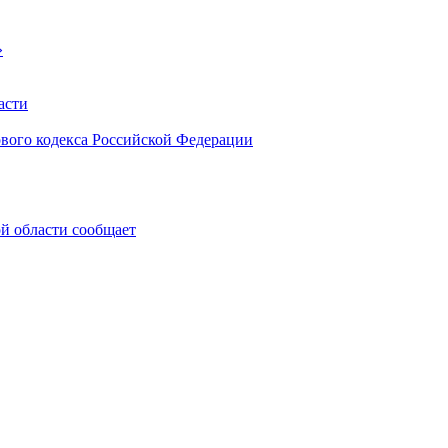
»
асти
ового кодекса Российской Федерации
 области сообщает