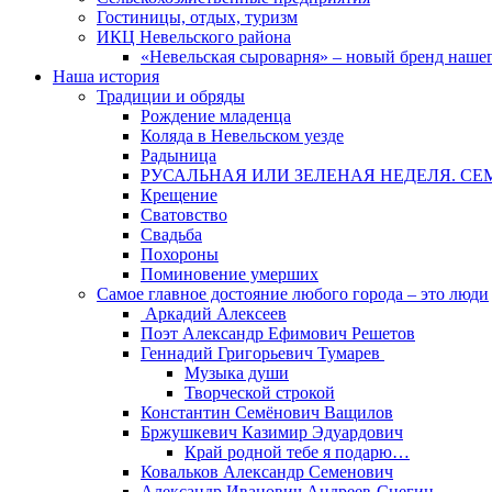
Гостиницы, отдых, туризм
ИКЦ Невельского района
«Невельская сыроварня» – новый бренд наше
Наша история
Традиции и обряды
Рождение младенца
Коляда в Невельском уезде
Радыница
РУСАЛЬНАЯ ИЛИ ЗЕЛЕНАЯ НЕДЕЛЯ. СЕ
Крещение
Сватовство
Свадьба
Похороны
Поминовение умерших
Самое главное достояние любого города – это люди
Аркадий Алексеев
Поэт Александр Ефимович Решетов
Геннадий Григорьевич Тумарев
Музыка души
Творческой строкой
Константин Семёнович Ващилов
Бржушкевич Казимир Эдуардович
Край родной тебе я подарю…
Ковальков Александр Семенович
Александр Иванович Андреев-Снегин