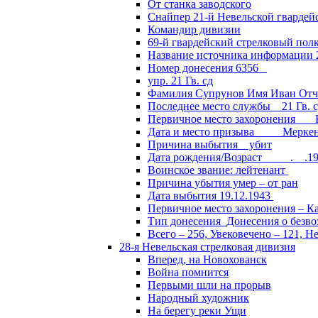
От станка заводского
Снайпер 21-й Невельской гвардей
Командир дивизии
69-й гвардейский стрелковый пол
Название источника информации 2
Номер донесения 6356
упр. 21 Гв. сд
Фамилия Супрунов Имя Иван Отч
Последнее место службы 21 Гв.
Первичное место захоронения Кал
Дата и место призыва Меркенски
Причина выбытия убит
Дата рождения/Возраст __.__.1
Воинское звание: лейтенант
Причина убытия умер – от ран
Дата выбытия 19.12.1943
Первичное место захоронения – Ка
Тип донесения Донесения о безв
Всего – 256, Увековечено – 121, Н
28-я Невельская стрелковая дивизия
Вперед, на Новохованск
Война помнится
Первыми шли на прорыв
Народный художник
На берегу реки Ущи