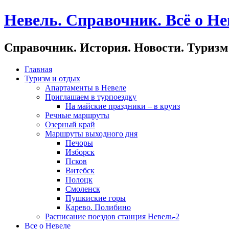
Невель. Справочник. Всё о Не
Справочник. История. Новости. Туризм
Главная
Туризм и отдых
Апартаменты в Невеле
Приглашаем в турпоездку
На майские праздники – в круиз
Речные маршруты
Озерный край
Маршруты выходного дня
Печоры
Изборск
Псков
Витебск
Полоцк
Смоленск
Пушкиские горы
Карево. Полибино
Расписание поездов станция Невель-2
Все о Невеле