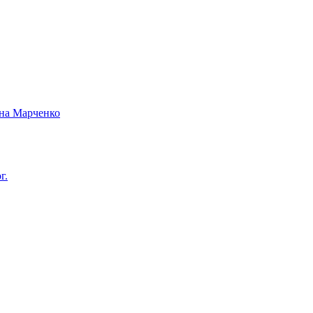
вна Марченко
г.