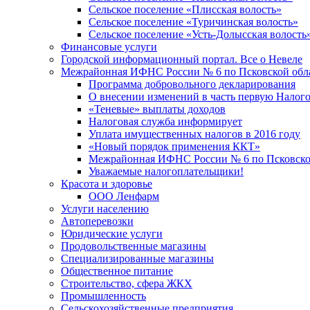
Сельское поселение «Плисская волость»
Сельское поселение «Туричинская волость»
Сельское поселение «Усть-Долысская волость
Финансовые услуги
Городской информационный портал. Все о Невеле
Межрайонная ИФНС России № 6 по Псковской обл
Программа добровольного декларирования
О внесении изменений в часть первую Налог
«Теневые» выплаты доходов
Налоговая служба информирует
Уплата имущественных налогов в 2016 году
«Новый порядок применения ККТ»
Межрайонная ИФНС России № 6 по Псковской
Уважаемые налогоплательщики!
Красота и здоровье
ООО Ленфарм
Услуги населению
Автоперевозки
Юридические услуги
Продовольственные магазины
Специализированные магазины
Общественное питание
Строительство, сфера ЖКХ
Промышленность
Сельскохозяйственные предприятия