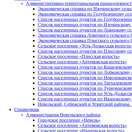
Административно-территориальная принадлежность
Экономическая справка по Изочинскому сель
Экономическая справка по Голубозерному сел
Список населенных пунктов по Голубоозерно
Список населенных пунктов по Изочинскому 
Список населенных пунктов по Ловецкому се
Экономическая справка Ловецкого сельского 
Экономическая справка Плисского сельского 
Сельское поселение «Усть-Долысская волость
Список населенных пунктов по Плисскому се
Сельское поселение «Плисская волость»
Сельское поселение «Артемовская волость»
Список населенных пунктов по Кошелевскому
Список населенных пунктов по Лобковскому 
Список населенных пунктов по Новохованско
Список населенных пунктов по Трехалевском
Список населенных пунктов по Туричинскому
Список населенных пунктов по Усть-Долысск
Список населенных пунктов по Ивановскому 
Невельский, Себежский и Усвятский районы. 1
Справочник
Администрация Невельского района
Городское поселение «Невель»
Сельское поселение «Артемовская волость»
Сельское поселение «Ивановская волость»