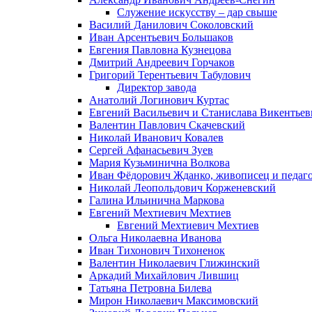
Служение искусству – дар свыше
Василий Данилович Соколовский
Иван Арсентьевич Большаков
Евгения Павловна Кузнецова
Дмитрий Андреевич Горчаков
Григорий Терентьевич Табулович
Директор завода
Анатолий Логинович Куртас
Евгений Васильевич и Станислава Викентье
Валентин Павлович Скачевский
Николай Иванович Ковалев
Сергей Афанасьевич Зуев
Мария Кузьминична Волкова
Иван Фёдорович Жданко, живописец и педаго
Николай Леопольдович Корженевский
Галина Ильинична Маркова
Евгений Мехтиевич Мехтиев
Евгений Мехтиевич Мехтиев
Ольга Николаевна Иванова
Иван Тихонович Тихоненок
Валентин Николаевич Глижинский
Аркадий Михайлович Лившиц
Татьяна Петровна Билева
Мирон Николаевич Максимовский