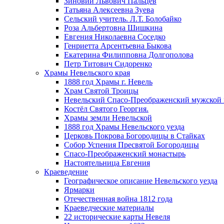
Зиновий Львович Пальцев
Татьяна Алексеевна Зуева
Сельский учитель. Л.Т. Болобайко
Роза Альбертовна Шишкина
Евгения Николаевна Соседко
Генриетта Арсентьевна Быкова
Екатерина Филипповна Долгополова
Петр Титович Сидоренко
Храмы Невельского края
1888 год Храмы г. Невель
Храм Святой Троицы
Невельский Спасо-Преображенский мужской
Костёл Святого Георгия.
Храмы земли Невельской
1888 год Храмы Невельского уезда
Церковь Покрова Богородицы в Стайках
Собор Успения Пресвятой Богородицы
Спасо-Преображенский монастырь
Настоятельница Евгения
Краеведение
Географическое описание Невельского уезда
Ярмарки
Отечественная война 1812 года
Краеведческие материалы
22 исторические карты Невеля