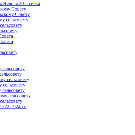
 Невеля 20-го века
скому Совету
ьскому Совету
му сельсовету
сельсовету
льсовету
Совета
Совета
»
льсовету
 сельсовету
сельсовету
му сельсовету
у сельсовету
 сельсовету
ому сельсовету
сельсовету
772-1924 гг.