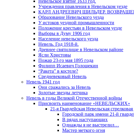
Невельское взятие 1633 год.
Учреждения правления в Невельском уезде
КАРЛ АНДРЕЕВИЧ ШИЛЬДЕР. ВОЗВРАЩ
Образование Невельского уезда
У истоков уездной промышленности
Положение крестьян в Невельском уезде
Выборы в Думу 1906 год
Население невельского уезда
Невель. Год 1918-й.
Древнее святилище в Невельском районе
Ясли Христовы
Пожар 23-го мая 1895 года
Филипп Исаевич Голощекин
“Ракета” в костеле?
Средневековый Невель
Невель 1941 год
Они сражались за Невель
Золотые звезды летчика
Невель в годы Великой Отечественной войны
Присвоить наименование «НЕВЕЛЬСКИХ»
21-я Гвардейская Невельская стрелковая
Городской парк имени 21-й гвард
В рядах наступающих
Однажды я не выстрелил…
Мастер меткого огня