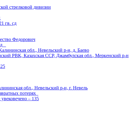
ской стрелковой дивизии
к
1 гв. сд
ество Федорович
 сд
ининская обл., Невельский р-н, д. Баево
й РВК, Казахская ССР, Джамбулская обл., Меркенский р-н
925
лининская обл., Невельский р-н, г. Невель
озвратных потерях
е увековечено – 135