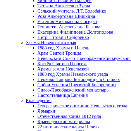
Зиновий Львович Пальцев
Татьяна Алексеевна Зуева
Сельский учитель. Л.Т. Болобайко
Роза Альбертовна Шишкина
Евгения Николаевна Соседко
Генриетта Арсентьевна Быкова
Екатерина Филипповна Долгополова
Петр Титович Сидоренко
Храмы Невельского края
1888 год Храмы г. Невель
Храм Святой Троицы
Невельский Спасо-Преображенский мужской
Костёл Святого Георгия.
Храмы земли Невельской
1888 год Храмы Невельского уезда
Церковь Покрова Богородицы в Стайках
Собор Успения Пресвятой Богородицы
Спасо-Преображенский монастырь
Настоятельница Евгения
Краеведение
Географическое описание Невельского уезда
Ярмарки
Отечественная война 1812 года
Краеведческие материалы
22 исторические карты Невеля