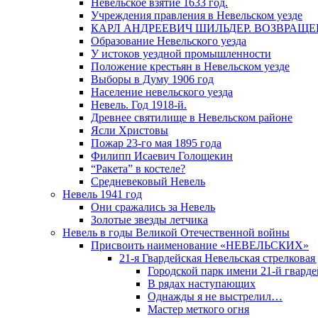
Невельское взятие 1633 год.
Учреждения правления в Невельском уезде
КАРЛ АНДРЕЕВИЧ ШИЛЬДЕР. ВОЗВРАЩ
Образование Невельского уезда
У истоков уездной промышленности
Положение крестьян в Невельском уезде
Выборы в Думу 1906 год
Население невельского уезда
Невель. Год 1918-й.
Древнее святилище в Невельском районе
Ясли Христовы
Пожар 23-го мая 1895 года
Филипп Исаевич Голощекин
“Ракета” в костеле?
Средневековый Невель
Невель 1941 год
Они сражались за Невель
Золотые звезды летчика
Невель в годы Великой Отечественной войны
Присвоить наименование «НЕВЕЛЬСКИХ»
21-я Гвардейская Невельская стрелковая
Городской парк имени 21-й гвард
В рядах наступающих
Однажды я не выстрелил…
Мастер меткого огня