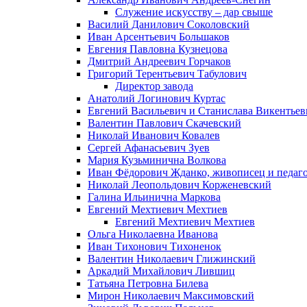
Служение искусству – дар свыше
Василий Данилович Соколовский
Иван Арсентьевич Большаков
Евгения Павловна Кузнецова
Дмитрий Андреевич Горчаков
Григорий Терентьевич Табулович
Директор завода
Анатолий Логинович Куртас
Евгений Васильевич и Станислава Викентье
Валентин Павлович Скачевский
Николай Иванович Ковалев
Сергей Афанасьевич Зуев
Мария Кузьминична Волкова
Иван Фёдорович Жданко, живописец и педаго
Николай Леопольдович Корженевский
Галина Ильинична Маркова
Евгений Мехтиевич Мехтиев
Евгений Мехтиевич Мехтиев
Ольга Николаевна Иванова
Иван Тихонович Тихоненок
Валентин Николаевич Глижинский
Аркадий Михайлович Лившиц
Татьяна Петровна Билева
Мирон Николаевич Максимовский