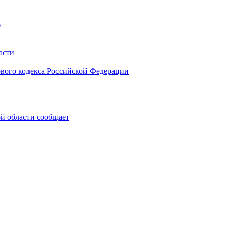
»
асти
ового кодекса Российской Федерации
 области сообщает