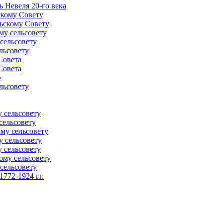
 Невеля 20-го века
скому Совету
ьскому Совету
му сельсовету
сельсовету
льсовету
Совета
Совета
»
льсовету
 сельсовету
сельсовету
му сельсовету
у сельсовету
 сельсовету
ому сельсовету
сельсовету
772-1924 гг.