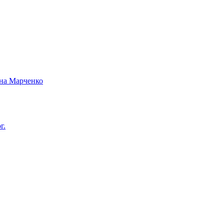
вна Марченко
г.