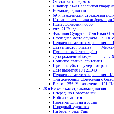
От станка заводского
Снайпер 21-й Невельской гвардей
Командир дивизии
69-й гвардейский стрелковый пол
Название источника информации 2
Номер донесения 6356
упр. 21 Гв. сд
Фамилия Супрунов Имя Иван Отч
Последнее место службы 21 Гв.
Первичное место захоронения Кал
Дата и место призыва Меркенски
Причина выбытия убит
Дата рождения/Возраст __.__.1
Воинское звание: лейтенант
Причина убытия умер – от ран
Дата выбытия 19.12.1943
Первичное место захоронения – Ка
Тип донесения Донесения о безв
Всего – 256, Увековечено – 121, Н
28-я Невельская стрелковая дивизия
Вперед, на Новохованск
Война помнится
Первыми шли на прорыв
Народный художник
На берегу реки Ущи