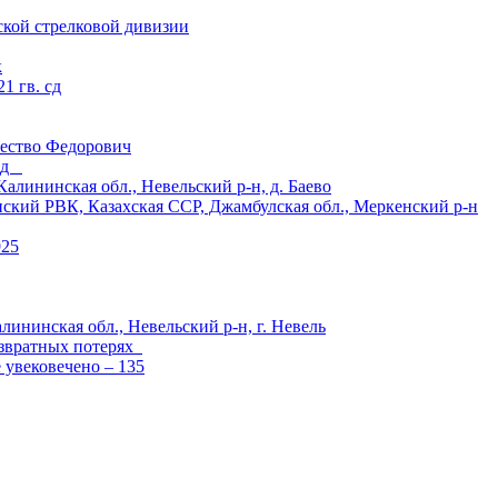
ской стрелковой дивизии
к
1 гв. сд
ество Федорович
 сд
ининская обл., Невельский р-н, д. Баево
й РВК, Казахская ССР, Джамбулская обл., Меркенский р-н
925
лининская обл., Невельский р-н, г. Невель
озвратных потерях
е увековечено – 135