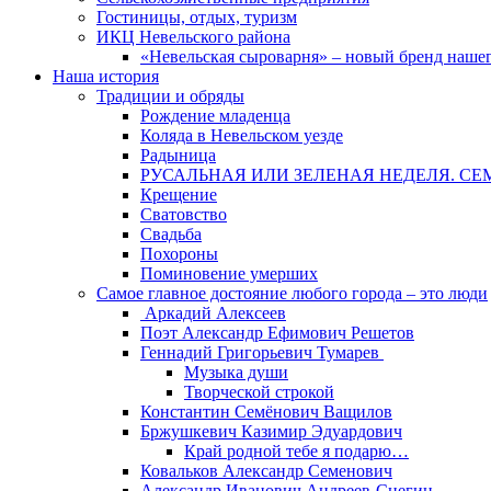
Гостиницы, отдых, туризм
ИКЦ Невельского района
«Невельская сыроварня» – новый бренд наше
Наша история
Традиции и обряды
Рождение младенца
Коляда в Невельском уезде
Радыница
РУСАЛЬНАЯ ИЛИ ЗЕЛЕНАЯ НЕДЕЛЯ. СЕ
Крещение
Сватовство
Свадьба
Похороны
Поминовение умерших
Самое главное достояние любого города – это люди
Аркадий Алексеев
Поэт Александр Ефимович Решетов
Геннадий Григорьевич Тумарев
Музыка души
Творческой строкой
Константин Семёнович Ващилов
Бржушкевич Казимир Эдуардович
Край родной тебе я подарю…
Ковальков Александр Семенович
Александр Иванович Андреев-Снегин