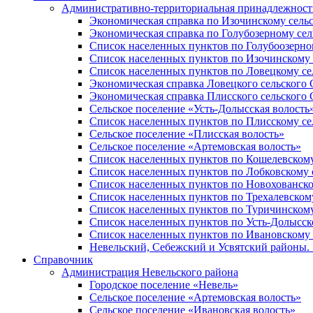
Административно-территориальная принадлежность
Экономическая справка по Изочинскому сель
Экономическая справка по Голубозерному сел
Список населенных пунктов по Голубоозерно
Список населенных пунктов по Изочинскому 
Список населенных пунктов по Ловецкому се
Экономическая справка Ловецкого сельского 
Экономическая справка Плисского сельского 
Сельское поселение «Усть-Долысская волость
Список населенных пунктов по Плисскому се
Сельское поселение «Плисская волость»
Сельское поселение «Артемовская волость»
Список населенных пунктов по Кошелевскому
Список населенных пунктов по Лобковскому 
Список населенных пунктов по Новохованско
Список населенных пунктов по Трехалевском
Список населенных пунктов по Туричинскому
Список населенных пунктов по Усть-Долысск
Список населенных пунктов по Ивановскому 
Невельский, Себежский и Усвятский районы. 1
Справочник
Администрация Невельского района
Городское поселение «Невель»
Сельское поселение «Артемовская волость»
Сельское поселение «Ивановская волость»