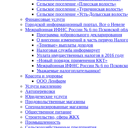
Сельское поселение «Плисская волость»
Сельское поселение «Туричинская волость»
Сельское поселение «Усть-Долысская волость
Финансовые услуги
Городской информационный портал. Все о Невеле
Межрайонная ИФНС России № 6 по Псковской обл
Программа добровольного декларирования
О внесении изменений в часть первую Налог
«Теневые» выплаты доходов
Налоговая служба информирует
Уплата имущественных налогов в 2016 году
«Новый порядок применения ККТ»
Межрайонная ИФНС России № 6 по Псковской
Уважаемые налогоплательщики!
Красота и здоровье
ООО Ленфарм
Услуги населению
Автоперевозки
Юридические услуги
Продовольственные магазины
Специализированные магазины
Общественное питание
Строительство, сфера ЖКХ
Промышленность
Сельскохозяйственные предприятия