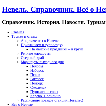
Невель. Справочник. Всё о Не
Справочник. История. Новости. Туризм
Главная
Туризм и отдых
Апартаменты в Невеле
Приглашаем в турпоездку
На майские праздники – в круиз
Речные маршруты
Озерный край
Маршруты выходного дня
Печоры
Изборск
Псков
Витебск
Полоцк
Смоленск
Пушкиские горы
Карево. Полибино
Расписание поездов станция Невель-2
Все о Невеле