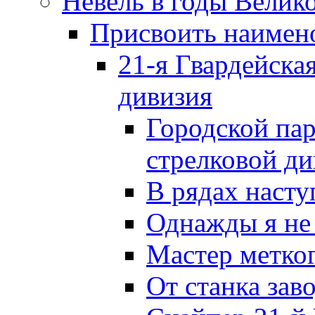
Невель в годы Велик
Присвоить наиме
21-я Гвардейска
дивизия
Городской пар
стрелковой д
В рядах наст
Однажды я не
Мастер метког
От станка зав