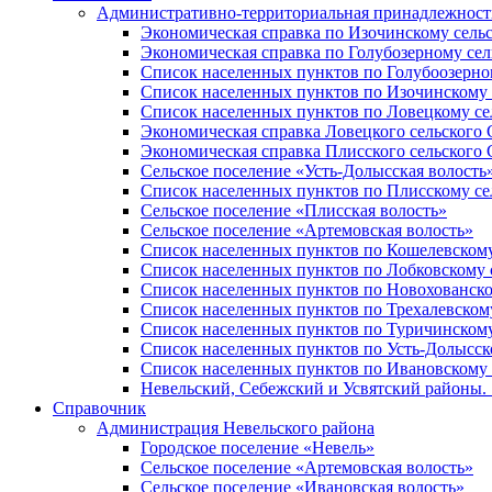
Административно-территориальная принадлежность
Экономическая справка по Изочинскому сель
Экономическая справка по Голубозерному сел
Список населенных пунктов по Голубоозерно
Список населенных пунктов по Изочинскому 
Список населенных пунктов по Ловецкому се
Экономическая справка Ловецкого сельского 
Экономическая справка Плисского сельского 
Сельское поселение «Усть-Долысская волость
Список населенных пунктов по Плисскому се
Сельское поселение «Плисская волость»
Сельское поселение «Артемовская волость»
Список населенных пунктов по Кошелевскому
Список населенных пунктов по Лобковскому 
Список населенных пунктов по Новохованско
Список населенных пунктов по Трехалевском
Список населенных пунктов по Туричинскому
Список населенных пунктов по Усть-Долысск
Список населенных пунктов по Ивановскому 
Невельский, Себежский и Усвятский районы. 1
Справочник
Администрация Невельского района
Городское поселение «Невель»
Сельское поселение «Артемовская волость»
Сельское поселение «Ивановская волость»