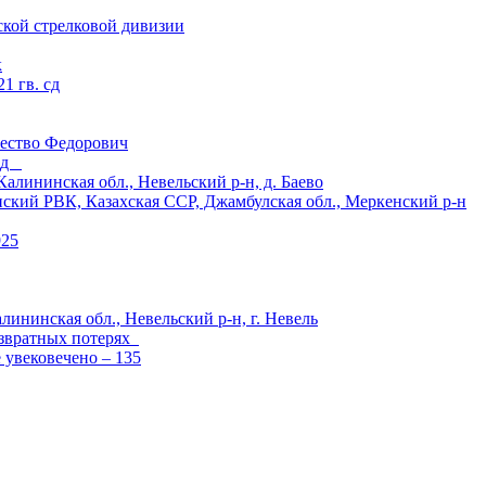
ской стрелковой дивизии
к
1 гв. сд
ество Федорович
 сд
ининская обл., Невельский р-н, д. Баево
й РВК, Казахская ССР, Джамбулская обл., Меркенский р-н
925
лининская обл., Невельский р-н, г. Невель
озвратных потерях
е увековечено – 135