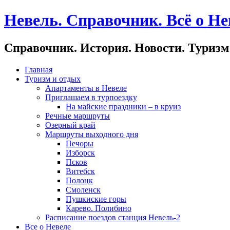
Невель. Справочник. Всё о Не
Справочник. История. Новости. Туризм
Главная
Туризм и отдых
Апартаменты в Невеле
Приглашаем в турпоездку
На майские праздники – в круиз
Речные маршруты
Озерный край
Маршруты выходного дня
Печоры
Изборск
Псков
Витебск
Полоцк
Смоленск
Пушкиские горы
Карево. Полибино
Расписание поездов станция Невель-2
Все о Невеле