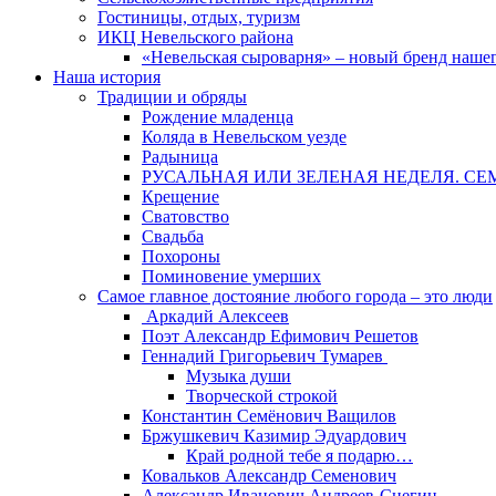
Гостиницы, отдых, туризм
ИКЦ Невельского района
«Невельская сыроварня» – новый бренд наше
Наша история
Традиции и обряды
Рождение младенца
Коляда в Невельском уезде
Радыница
РУСАЛЬНАЯ ИЛИ ЗЕЛЕНАЯ НЕДЕЛЯ. СЕ
Крещение
Сватовство
Свадьба
Похороны
Поминовение умерших
Самое главное достояние любого города – это люди
Аркадий Алексеев
Поэт Александр Ефимович Решетов
Геннадий Григорьевич Тумарев
Музыка души
Творческой строкой
Константин Семёнович Ващилов
Бржушкевич Казимир Эдуардович
Край родной тебе я подарю…
Ковальков Александр Семенович
Александр Иванович Андреев-Снегин