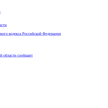
»
асти
ового кодекса Российской Федерации
 области сообщает