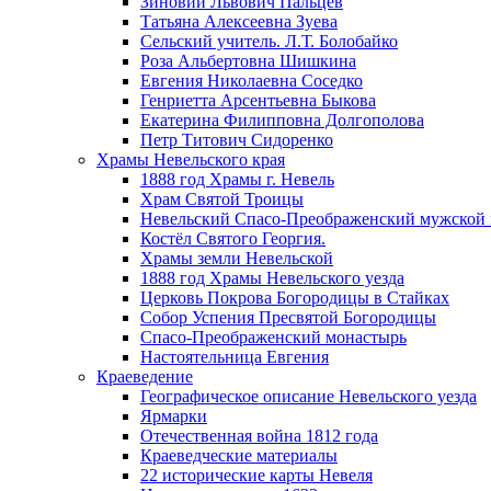
Зиновий Львович Пальцев
Татьяна Алексеевна Зуева
Сельский учитель. Л.Т. Болобайко
Роза Альбертовна Шишкина
Евгения Николаевна Соседко
Генриетта Арсентьевна Быкова
Екатерина Филипповна Долгополова
Петр Титович Сидоренко
Храмы Невельского края
1888 год Храмы г. Невель
Храм Святой Троицы
Невельский Спасо-Преображенский мужской
Костёл Святого Георгия.
Храмы земли Невельской
1888 год Храмы Невельского уезда
Церковь Покрова Богородицы в Стайках
Собор Успения Пресвятой Богородицы
Спасо-Преображенский монастырь
Настоятельница Евгения
Краеведение
Географическое описание Невельского уезда
Ярмарки
Отечественная война 1812 года
Краеведческие материалы
22 исторические карты Невеля