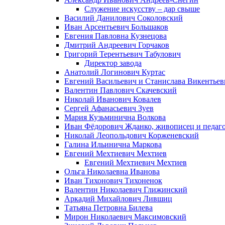
Служение искусству – дар свыше
Василий Данилович Соколовский
Иван Арсентьевич Большаков
Евгения Павловна Кузнецова
Дмитрий Андреевич Горчаков
Григорий Терентьевич Табулович
Директор завода
Анатолий Логинович Куртас
Евгений Васильевич и Станислава Викентье
Валентин Павлович Скачевский
Николай Иванович Ковалев
Сергей Афанасьевич Зуев
Мария Кузьминична Волкова
Иван Фёдорович Жданко, живописец и педаго
Николай Леопольдович Корженевский
Галина Ильинична Маркова
Евгений Мехтиевич Мехтиев
Евгений Мехтиевич Мехтиев
Ольга Николаевна Иванова
Иван Тихонович Тихоненок
Валентин Николаевич Глижинский
Аркадий Михайлович Лившиц
Татьяна Петровна Билева
Мирон Николаевич Максимовский