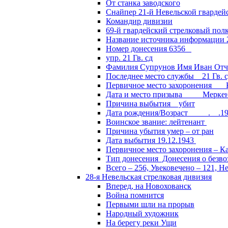
От станка заводского
Снайпер 21-й Невельской гвардей
Командир дивизии
69-й гвардейский стрелковый пол
Название источника информации 2
Номер донесения 6356
упр. 21 Гв. сд
Фамилия Супрунов Имя Иван Отч
Последнее место службы 21 Гв.
Первичное место захоронения Кал
Дата и место призыва Меркенски
Причина выбытия убит
Дата рождения/Возраст __.__.1
Воинское звание: лейтенант
Причина убытия умер – от ран
Дата выбытия 19.12.1943
Первичное место захоронения – Ка
Тип донесения Донесения о безв
Всего – 256, Увековечено – 121, Н
28-я Невельская стрелковая дивизия
Вперед, на Новохованск
Война помнится
Первыми шли на прорыв
Народный художник
На берегу реки Ущи