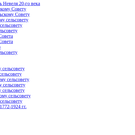
 Невеля 20-го века
скому Совету
ьскому Совету
му сельсовету
сельсовету
льсовету
Совета
Совета
»
льсовету
 сельсовету
сельсовету
му сельсовету
у сельсовету
 сельсовету
ому сельсовету
сельсовету
772-1924 гг.