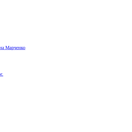
вна Марченко
г.