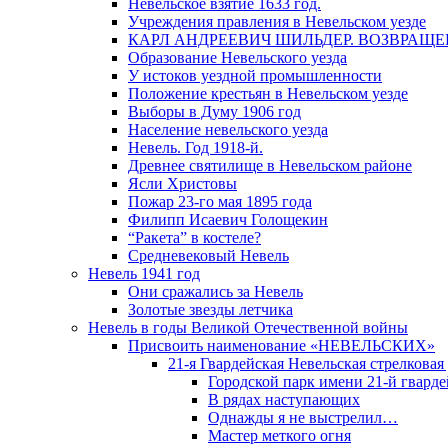
Невельское взятие 1633 год.
Учреждения правления в Невельском уезде
КАРЛ АНДРЕЕВИЧ ШИЛЬДЕР. ВОЗВРАЩ
Образование Невельского уезда
У истоков уездной промышленности
Положение крестьян в Невельском уезде
Выборы в Думу 1906 год
Население невельского уезда
Невель. Год 1918-й.
Древнее святилище в Невельском районе
Ясли Христовы
Пожар 23-го мая 1895 года
Филипп Исаевич Голощекин
“Ракета” в костеле?
Средневековый Невель
Невель 1941 год
Они сражались за Невель
Золотые звезды летчика
Невель в годы Великой Отечественной войны
Присвоить наименование «НЕВЕЛЬСКИХ»
21-я Гвардейская Невельская стрелковая
Городской парк имени 21-й гвард
В рядах наступающих
Однажды я не выстрелил…
Мастер меткого огня