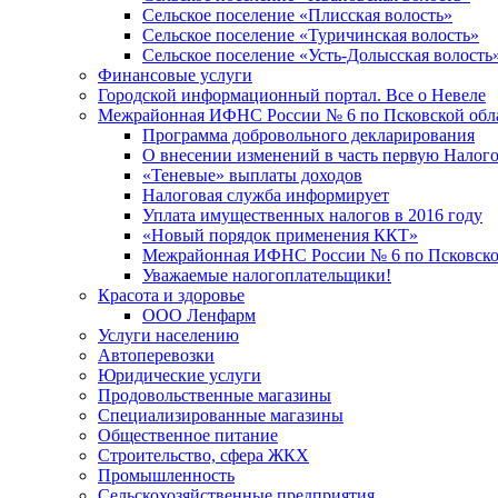
Сельское поселение «Плисская волость»
Сельское поселение «Туричинская волость»
Сельское поселение «Усть-Долысская волость
Финансовые услуги
Городской информационный портал. Все о Невеле
Межрайонная ИФНС России № 6 по Псковской обл
Программа добровольного декларирования
О внесении изменений в часть первую Налог
«Теневые» выплаты доходов
Налоговая служба информирует
Уплата имущественных налогов в 2016 году
«Новый порядок применения ККТ»
Межрайонная ИФНС России № 6 по Псковской
Уважаемые налогоплательщики!
Красота и здоровье
ООО Ленфарм
Услуги населению
Автоперевозки
Юридические услуги
Продовольственные магазины
Специализированные магазины
Общественное питание
Строительство, сфера ЖКХ
Промышленность
Сельскохозяйственные предприятия