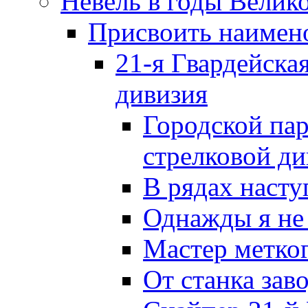
Невель в годы Велик
Присвоить наиме
21-я Гвардейска
дивизия
Городской пар
стрелковой д
В рядах наст
Однажды я не
Мастер метког
От станка зав