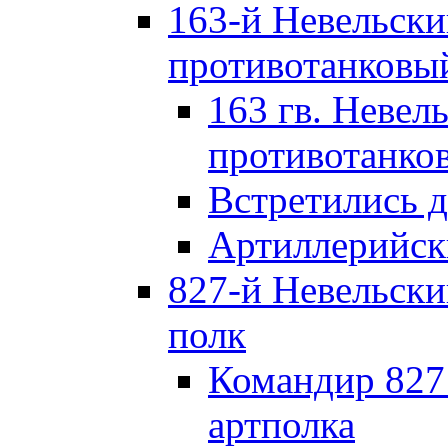
163-й Невельск
противотанковы
163 гв. Невел
противотанко
Встретились 
Артиллерийск
827-й Невельск
полк
Командир 827
артполка