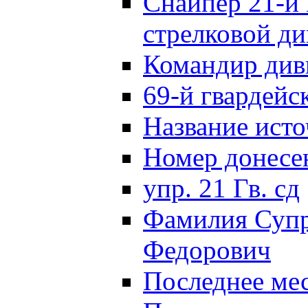
Снайпер 21-й 
стрелковой д
Командир див
69-й гвардейс
Название исто
Номер донес
упр. 21 Гв. сд
Фамилия Супр
Федорович
Последнее ме