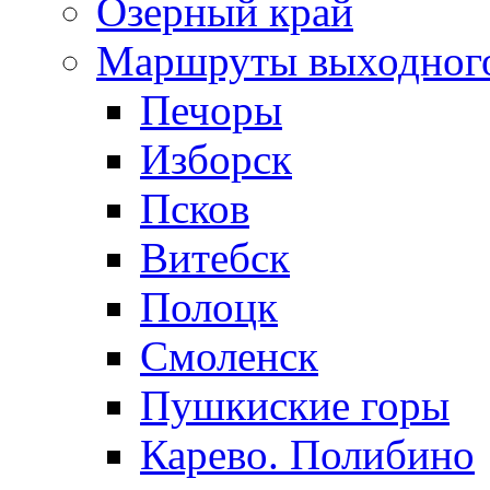
Озерный край
Маршруты выходног
Печоры
Изборск
Псков
Витебск
Полоцк
Смоленск
Пушкиские горы
Карево. Полибино