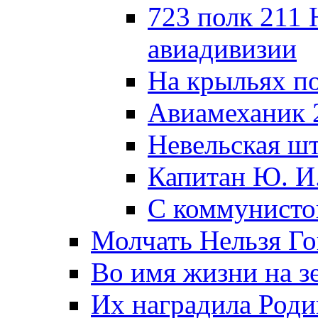
723 полк 211
авиадивизии
На крыльях п
Авиамеханик 
Невельская ш
Капитан Ю. И
С коммунисто
Молчать Нельзя Го
Во имя жизни на зе
Их наградила Роди