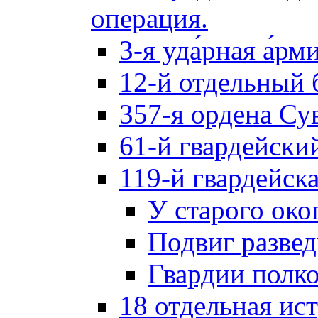
операция.
3-я уда́рная а́рм
12-й отдельный 
357-я ордена Су
61-й гвардейски
119-й гвардейск
У старого око
Подвиг разве
Гвардии полк
18 отдельная ис