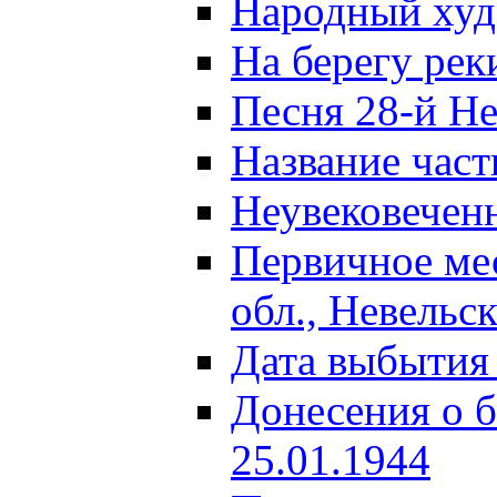
Народный ху
На берегу ре
Песня 28-й Не
Название част
Неувековечен
Первичное ме
обл., Невельс
Дата выбытия
Донесения о б
25.01.1944