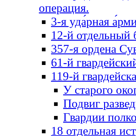
операция.
3-я уда́рная а́рм
12-й отдельный 
357-я ордена Су
61-й гвардейски
119-й гвардейск
У старого око
Подвиг разве
Гвардии полк
18 отдельная ис