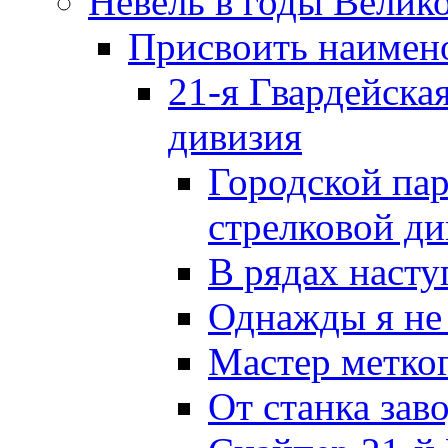
Невель в годы Велик
Присвоить наиме
21-я Гвардейска
дивизия
Городской пар
стрелковой д
В рядах наст
Однажды я не
Мастер метког
От станка зав