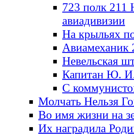
723 полк 211
авиадивизии
На крыльях п
Авиамеханик 
Невельская ш
Капитан Ю. И
С коммунисто
Молчать Нельзя Го
Во имя жизни на зе
Их наградила Роди