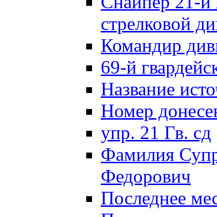
Снайпер 21-й 
стрелковой д
Командир див
69-й гвардейс
Название исто
Номер донес
упр. 21 Гв. сд
Фамилия Супр
Федорович
Последнее ме