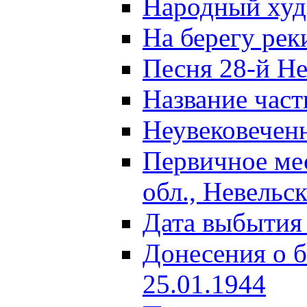
Народный ху
На берегу ре
Песня 28-й Не
Название част
Неувековечен
Первичное ме
обл., Невельс
Дата выбытия
Донесения о б
25.01.1944