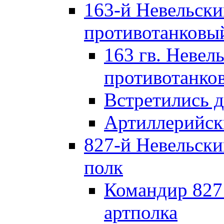
163-й Невельск
противотанковы
163 гв. Невел
противотанко
Встретились 
Артиллерийск
827-й Невельск
полк
Командир 827
артполка