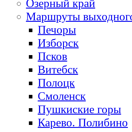
Озерный край
Маршруты выходног
Печоры
Изборск
Псков
Витебск
Полоцк
Смоленск
Пушкиские горы
Карево. Полибино