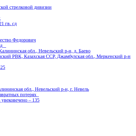
ской стрелковой дивизии
к
1 гв. сд
ество Федорович
 сд
ининская обл., Невельский р-н, д. Баево
й РВК, Казахская ССР, Джамбулская обл., Меркенский р-н
925
лининская обл., Невельский р-н, г. Невель
озвратных потерях
е увековечено – 135