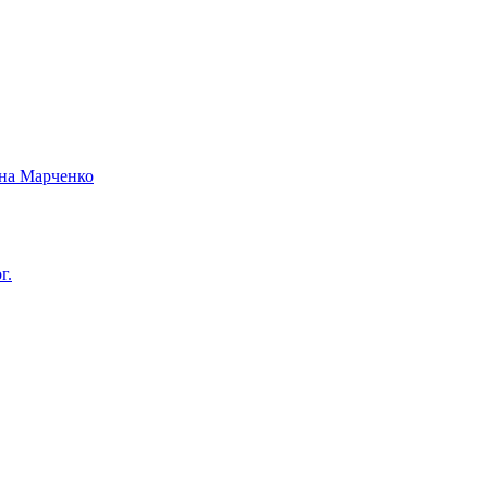
вна Марченко
г.