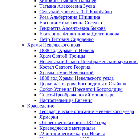
Зиновий Львович Пальцев
Татьяна Алексеевна Зуева
Сельский учитель. Л.Т. Болобайко
Роза Альбертовна Шишкина
Евгения Николаевна Соседко
Генриетта Арсентьевна Быкова
Екатерина Филипповна Долгополова
Петр Титович Сидоренко
Храмы Невельского края
1888 год Храмы г. Невель
Храм Святой Троицы
Невельский Спасо-Преображенский мужской
Костёл Святого Георгия.
Храмы земли Невельской
1888 год Храмы Невельского уезда
Церковь Покрова Богородицы в Стайках
Собор Успения Пресвятой Богородицы
Спасо-Преображенский монастырь
Настоятельница Евгения
Краеведение
Географическое описание Невельского уезда
Ярмарки
Отечественная война 1812 года
Краеведческие материалы
22 исторические карты Невеля