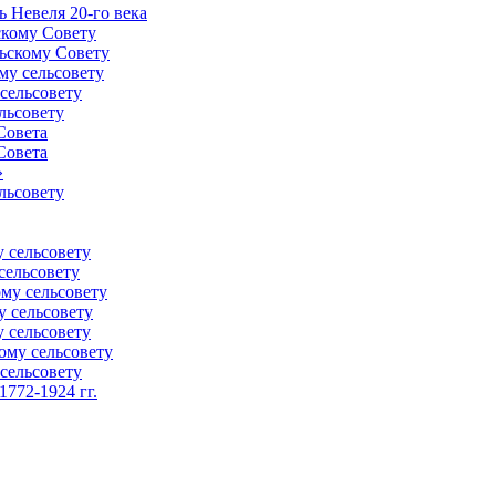
 Невеля 20-го века
скому Совету
ьскому Совету
му сельсовету
сельсовету
льсовету
Совета
Совета
»
льсовету
 сельсовету
сельсовету
му сельсовету
у сельсовету
 сельсовету
ому сельсовету
сельсовету
772-1924 гг.