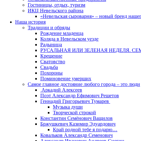
Гостиницы, отдых, туризм
ИКЦ Невельского района
«Невельская сыроварня» – новый бренд наше
Наша история
Традиции и обряды
Рождение младенца
Коляда в Невельском уезде
Радыница
РУСАЛЬНАЯ ИЛИ ЗЕЛЕНАЯ НЕДЕЛЯ. СЕ
Крещение
Сватовство
Свадьба
Похороны
Поминовение умерших
Самое главное достояние любого города – это люди
Аркадий Алексеев
Поэт Александр Ефимович Решетов
Геннадий Григорьевич Тумарев
Музыка души
Творческой строкой
Константин Семёнович Ващилов
Бржушкевич Казимир Эдуардович
Край родной тебе я подарю…
Ковальков Александр Семенович
Александр Иванович Андреев-Снегин