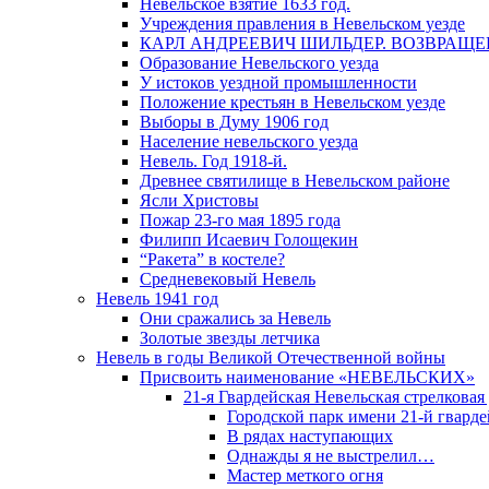
Невельское взятие 1633 год.
Учреждения правления в Невельском уезде
КАРЛ АНДРЕЕВИЧ ШИЛЬДЕР. ВОЗВРАЩ
Образование Невельского уезда
У истоков уездной промышленности
Положение крестьян в Невельском уезде
Выборы в Думу 1906 год
Население невельского уезда
Невель. Год 1918-й.
Древнее святилище в Невельском районе
Ясли Христовы
Пожар 23-го мая 1895 года
Филипп Исаевич Голощекин
“Ракета” в костеле?
Средневековый Невель
Невель 1941 год
Они сражались за Невель
Золотые звезды летчика
Невель в годы Великой Отечественной войны
Присвоить наименование «НЕВЕЛЬСКИХ»
21-я Гвардейская Невельская стрелковая
Городской парк имени 21-й гвард
В рядах наступающих
Однажды я не выстрелил…
Мастер меткого огня