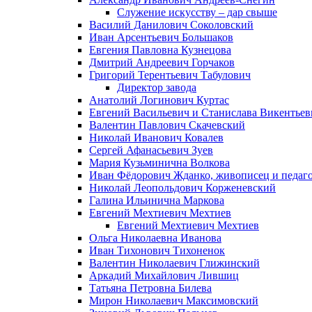
Служение искусству – дар свыше
Василий Данилович Соколовский
Иван Арсентьевич Большаков
Евгения Павловна Кузнецова
Дмитрий Андреевич Горчаков
Григорий Терентьевич Табулович
Директор завода
Анатолий Логинович Куртас
Евгений Васильевич и Станислава Викентье
Валентин Павлович Скачевский
Николай Иванович Ковалев
Сергей Афанасьевич Зуев
Мария Кузьминична Волкова
Иван Фёдорович Жданко, живописец и педаго
Николай Леопольдович Корженевский
Галина Ильинична Маркова
Евгений Мехтиевич Мехтиев
Евгений Мехтиевич Мехтиев
Ольга Николаевна Иванова
Иван Тихонович Тихоненок
Валентин Николаевич Глижинский
Аркадий Михайлович Лившиц
Татьяна Петровна Билева
Мирон Николаевич Максимовский