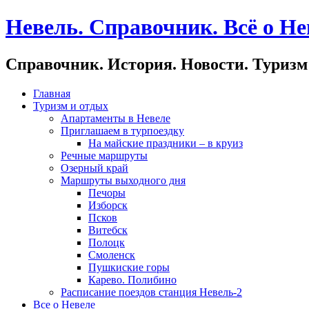
Невель. Справочник. Всё о Не
Справочник. История. Новости. Туризм
Главная
Туризм и отдых
Апартаменты в Невеле
Приглашаем в турпоездку
На майские праздники – в круиз
Речные маршруты
Озерный край
Маршруты выходного дня
Печоры
Изборск
Псков
Витебск
Полоцк
Смоленск
Пушкиские горы
Карево. Полибино
Расписание поездов станция Невель-2
Все о Невеле