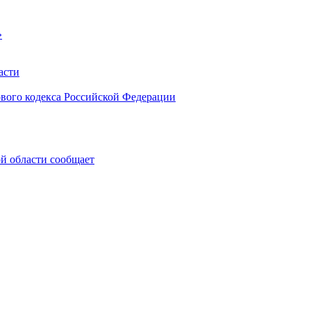
»
асти
ового кодекса Российской Федерации
 области сообщает