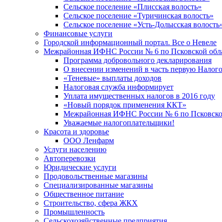
Сельское поселение «Плисская волость»
Сельское поселение «Туричинская волость»
Сельское поселение «Усть-Долысская волость
Финансовые услуги
Городской информационный портал. Все о Невеле
Межрайонная ИФНС России № 6 по Псковской обл
Программа добровольного декларирования
О внесении изменений в часть первую Налог
«Теневые» выплаты доходов
Налоговая служба информирует
Уплата имущественных налогов в 2016 году
«Новый порядок применения ККТ»
Межрайонная ИФНС России № 6 по Псковской
Уважаемые налогоплательщики!
Красота и здоровье
ООО Ленфарм
Услуги населению
Автоперевозки
Юридические услуги
Продовольственные магазины
Специализированные магазины
Общественное питание
Строительство, сфера ЖКХ
Промышленность
Сельскохозяйственные предприятия