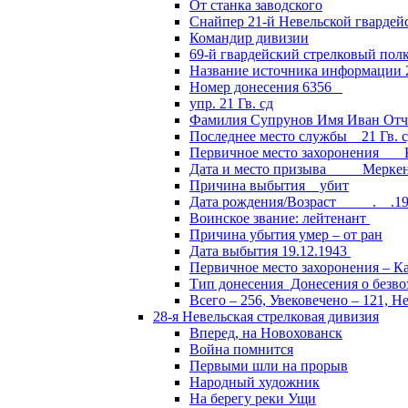
От станка заводского
Снайпер 21-й Невельской гвардей
Командир дивизии
69-й гвардейский стрелковый пол
Название источника информации 2
Номер донесения 6356
упр. 21 Гв. сд
Фамилия Супрунов Имя Иван Отч
Последнее место службы 21 Гв.
Первичное место захоронения Кал
Дата и место призыва Меркенски
Причина выбытия убит
Дата рождения/Возраст __.__.1
Воинское звание: лейтенант
Причина убытия умер – от ран
Дата выбытия 19.12.1943
Первичное место захоронения – Ка
Тип донесения Донесения о безв
Всего – 256, Увековечено – 121, Н
28-я Невельская стрелковая дивизия
Вперед, на Новохованск
Война помнится
Первыми шли на прорыв
Народный художник
На берегу реки Ущи