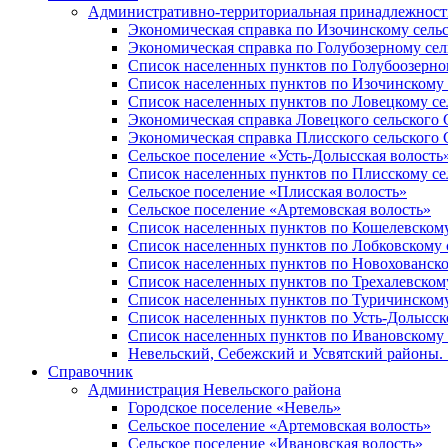
Административно-территориальная принадлежность
Экономическая справка по Изочинскому сель
Экономическая справка по Голубозерному сел
Список населенных пунктов по Голубоозерно
Список населенных пунктов по Изочинскому 
Список населенных пунктов по Ловецкому се
Экономическая справка Ловецкого сельского 
Экономическая справка Плисского сельского 
Сельское поселение «Усть-Долысская волость
Список населенных пунктов по Плисскому се
Сельское поселение «Плисская волость»
Сельское поселение «Артемовская волость»
Список населенных пунктов по Кошелевскому
Список населенных пунктов по Лобковскому 
Список населенных пунктов по Новохованско
Список населенных пунктов по Трехалевском
Список населенных пунктов по Туричинскому
Список населенных пунктов по Усть-Долысск
Список населенных пунктов по Ивановскому 
Невельский, Себежский и Усвятский районы. 1
Справочник
Администрация Невельского района
Городское поселение «Невель»
Сельское поселение «Артемовская волость»
Сельское поселение «Ивановская волость»