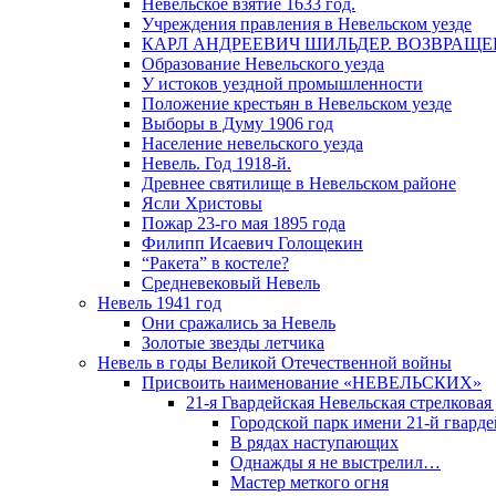
Невельское взятие 1633 год.
Учреждения правления в Невельском уезде
КАРЛ АНДРЕЕВИЧ ШИЛЬДЕР. ВОЗВРАЩ
Образование Невельского уезда
У истоков уездной промышленности
Положение крестьян в Невельском уезде
Выборы в Думу 1906 год
Население невельского уезда
Невель. Год 1918-й.
Древнее святилище в Невельском районе
Ясли Христовы
Пожар 23-го мая 1895 года
Филипп Исаевич Голощекин
“Ракета” в костеле?
Средневековый Невель
Невель 1941 год
Они сражались за Невель
Золотые звезды летчика
Невель в годы Великой Отечественной войны
Присвоить наименование «НЕВЕЛЬСКИХ»
21-я Гвардейская Невельская стрелковая
Городской парк имени 21-й гвард
В рядах наступающих
Однажды я не выстрелил…
Мастер меткого огня