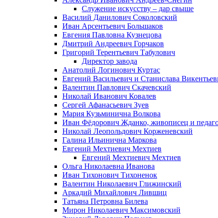
Служение искусству – дар свыше
Василий Данилович Соколовский
Иван Арсентьевич Большаков
Евгения Павловна Кузнецова
Дмитрий Андреевич Горчаков
Григорий Терентьевич Табулович
Директор завода
Анатолий Логинович Куртас
Евгений Васильевич и Станислава Викентье
Валентин Павлович Скачевский
Николай Иванович Ковалев
Сергей Афанасьевич Зуев
Мария Кузьминична Волкова
Иван Фёдорович Жданко, живописец и педаго
Николай Леопольдович Корженевский
Галина Ильинична Маркова
Евгений Мехтиевич Мехтиев
Евгений Мехтиевич Мехтиев
Ольга Николаевна Иванова
Иван Тихонович Тихоненок
Валентин Николаевич Глижинский
Аркадий Михайлович Лившиц
Татьяна Петровна Билева
Мирон Николаевич Максимовский