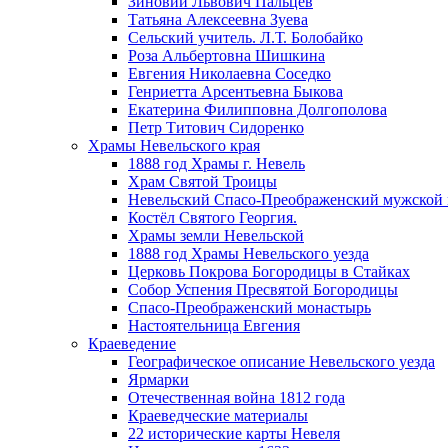
Зиновий Львович Пальцев
Татьяна Алексеевна Зуева
Сельский учитель. Л.Т. Болобайко
Роза Альбертовна Шишкина
Евгения Николаевна Соседко
Генриетта Арсентьевна Быкова
Екатерина Филипповна Долгополова
Петр Титович Сидоренко
Храмы Невельского края
1888 год Храмы г. Невель
Храм Святой Троицы
Невельский Спасо-Преображенский мужской
Костёл Святого Георгия.
Храмы земли Невельской
1888 год Храмы Невельского уезда
Церковь Покрова Богородицы в Стайках
Собор Успения Пресвятой Богородицы
Спасо-Преображенский монастырь
Настоятельница Евгения
Краеведение
Географическое описание Невельского уезда
Ярмарки
Отечественная война 1812 года
Краеведческие материалы
22 исторические карты Невеля