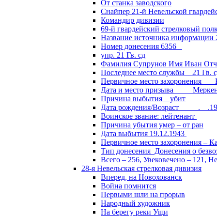
От станка заводского
Снайпер 21-й Невельской гвардей
Командир дивизии
69-й гвардейский стрелковый пол
Название источника информации 2
Номер донесения 6356
упр. 21 Гв. сд
Фамилия Супрунов Имя Иван Отч
Последнее место службы 21 Гв.
Первичное место захоронения Кал
Дата и место призыва Меркенски
Причина выбытия убит
Дата рождения/Возраст __.__.1
Воинское звание: лейтенант
Причина убытия умер – от ран
Дата выбытия 19.12.1943
Первичное место захоронения – Ка
Тип донесения Донесения о безв
Всего – 256, Увековечено – 121, Н
28-я Невельская стрелковая дивизия
Вперед, на Новохованск
Война помнится
Первыми шли на прорыв
Народный художник
На берегу реки Ущи