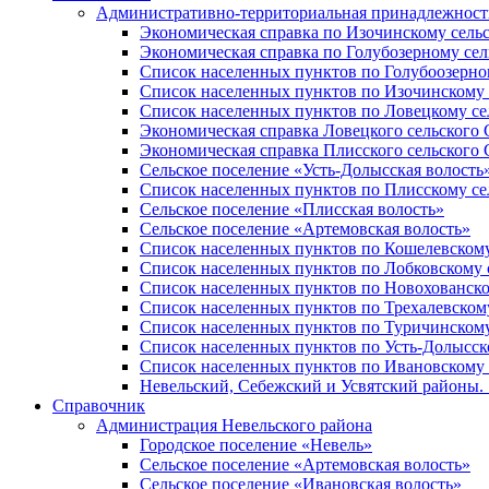
Административно-территориальная принадлежность
Экономическая справка по Изочинскому сель
Экономическая справка по Голубозерному сел
Список населенных пунктов по Голубоозерно
Список населенных пунктов по Изочинскому 
Список населенных пунктов по Ловецкому се
Экономическая справка Ловецкого сельского 
Экономическая справка Плисского сельского 
Сельское поселение «Усть-Долысская волость
Список населенных пунктов по Плисскому се
Сельское поселение «Плисская волость»
Сельское поселение «Артемовская волость»
Список населенных пунктов по Кошелевскому
Список населенных пунктов по Лобковскому 
Список населенных пунктов по Новохованско
Список населенных пунктов по Трехалевском
Список населенных пунктов по Туричинскому
Список населенных пунктов по Усть-Долысск
Список населенных пунктов по Ивановскому 
Невельский, Себежский и Усвятский районы. 1
Справочник
Администрация Невельского района
Городское поселение «Невель»
Сельское поселение «Артемовская волость»
Сельское поселение «Ивановская волость»