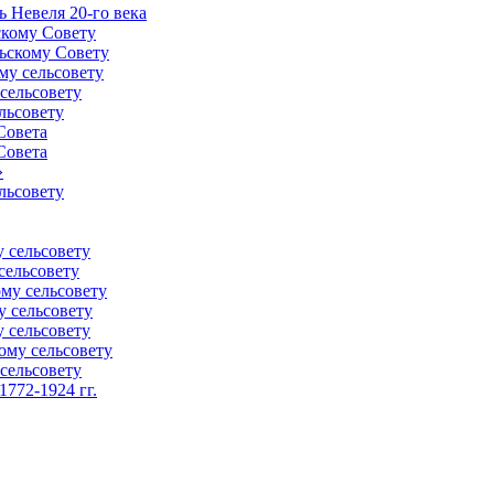
 Невеля 20-го века
скому Совету
ьскому Совету
му сельсовету
сельсовету
льсовету
Совета
Совета
»
льсовету
 сельсовету
сельсовету
му сельсовету
у сельсовету
 сельсовету
ому сельсовету
сельсовету
772-1924 гг.