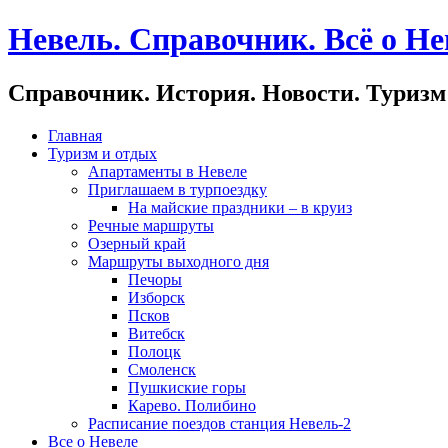
Невель. Справочник. Всё о Не
Справочник. История. Новости. Туризм
Главная
Туризм и отдых
Апартаменты в Невеле
Приглашаем в турпоездку
На майские праздники – в круиз
Речные маршруты
Озерный край
Маршруты выходного дня
Печоры
Изборск
Псков
Витебск
Полоцк
Смоленск
Пушкиские горы
Карево. Полибино
Расписание поездов станция Невель-2
Все о Невеле