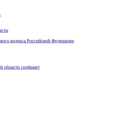
»
асти
ового кодекса Российской Федерации
 области сообщает