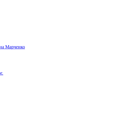
вна Марченко
г.