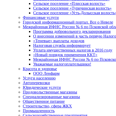
Сельское поселение «Плисская волость»
Сельское поселение «Туричинская волость»
Сельское поселение «Усть-Долысская волость
Финансовые услуги
Городской информационный портал. Все о Невеле
Межрайонная ИФНС России № 6 по Псковской обл
Программа добровольного декларирования
О внесении изменений в часть первую Налог
«Теневые» выплаты доходов
Налоговая служба информирует
Уплата имущественных налогов в 2016 году
«Новый порядок применения ККТ»
Межрайонная ИФНС России № 6 по Псковской
Уважаемые налогоплательщики!
Красота и здоровье
ООО Ленфарм
Услуги населению
Автоперевозки
Юридические услуги
Продовольственные магазины
Специализированные магазины
Общественное питание
Строительство, сфера ЖКХ
Промышленность
Сельскохозяйственные предприятия