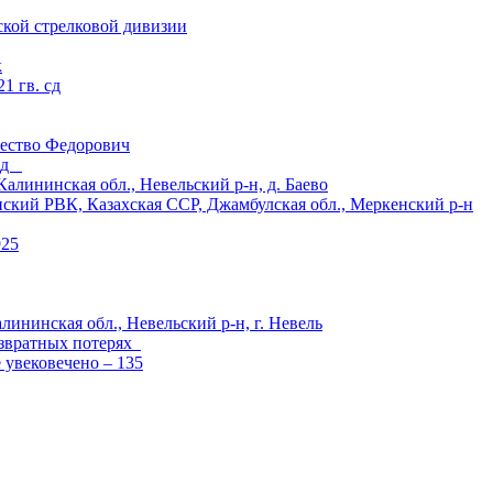
ской стрелковой дивизии
к
1 гв. сд
ество Федорович
 сд
ининская обл., Невельский р-н, д. Баево
й РВК, Казахская ССР, Джамбулская обл., Меркенский р-н
925
лининская обл., Невельский р-н, г. Невель
озвратных потерях
е увековечено – 135