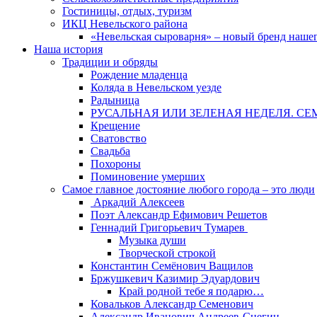
Гостиницы, отдых, туризм
ИКЦ Невельского района
«Невельская сыроварня» – новый бренд наше
Наша история
Традиции и обряды
Рождение младенца
Коляда в Невельском уезде
Радыница
РУСАЛЬНАЯ ИЛИ ЗЕЛЕНАЯ НЕДЕЛЯ. СЕ
Крещение
Сватовство
Свадьба
Похороны
Поминовение умерших
Самое главное достояние любого города – это люди
Аркадий Алексеев
Поэт Александр Ефимович Решетов
Геннадий Григорьевич Тумарев
Музыка души
Творческой строкой
Константин Семёнович Ващилов
Бржушкевич Казимир Эдуардович
Край родной тебе я подарю…
Ковальков Александр Семенович
Александр Иванович Андреев-Снегин