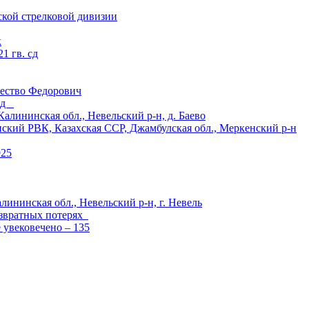
ской стрелковой дивизии
к
1 гв. сд
ество Федорович
 сд
ининская обл., Невельский р-н, д. Баево
й РВК, Казахская ССР, Джамбулская обл., Меркенский р-н
925
лининская обл., Невельский р-н, г. Невель
озвратных потерях
е увековечено – 135