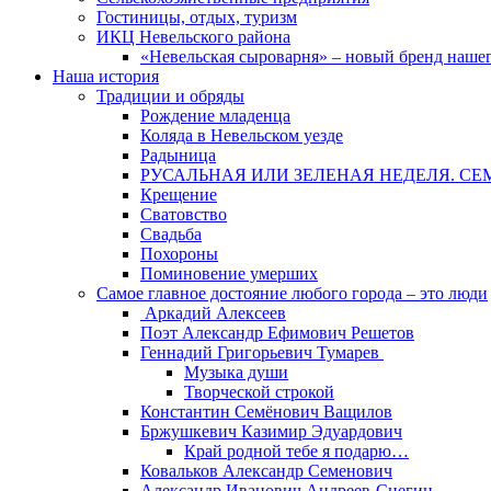
Гостиницы, отдых, туризм
ИКЦ Невельского района
«Невельская сыроварня» – новый бренд наше
Наша история
Традиции и обряды
Рождение младенца
Коляда в Невельском уезде
Радыница
РУСАЛЬНАЯ ИЛИ ЗЕЛЕНАЯ НЕДЕЛЯ. СЕ
Крещение
Сватовство
Свадьба
Похороны
Поминовение умерших
Самое главное достояние любого города – это люди
Аркадий Алексеев
Поэт Александр Ефимович Решетов
Геннадий Григорьевич Тумарев
Музыка души
Творческой строкой
Константин Семёнович Ващилов
Бржушкевич Казимир Эдуардович
Край родной тебе я подарю…
Ковальков Александр Семенович
Александр Иванович Андреев-Снегин