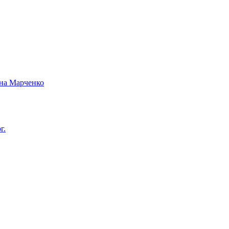
вна Марченко
г.