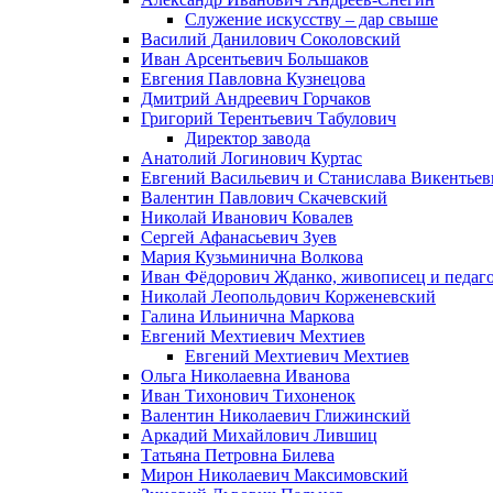
Служение искусству – дар свыше
Василий Данилович Соколовский
Иван Арсентьевич Большаков
Евгения Павловна Кузнецова
Дмитрий Андреевич Горчаков
Григорий Терентьевич Табулович
Директор завода
Анатолий Логинович Куртас
Евгений Васильевич и Станислава Викентье
Валентин Павлович Скачевский
Николай Иванович Ковалев
Сергей Афанасьевич Зуев
Мария Кузьминична Волкова
Иван Фёдорович Жданко, живописец и педаго
Николай Леопольдович Корженевский
Галина Ильинична Маркова
Евгений Мехтиевич Мехтиев
Евгений Мехтиевич Мехтиев
Ольга Николаевна Иванова
Иван Тихонович Тихоненок
Валентин Николаевич Глижинский
Аркадий Михайлович Лившиц
Татьяна Петровна Билева
Мирон Николаевич Максимовский