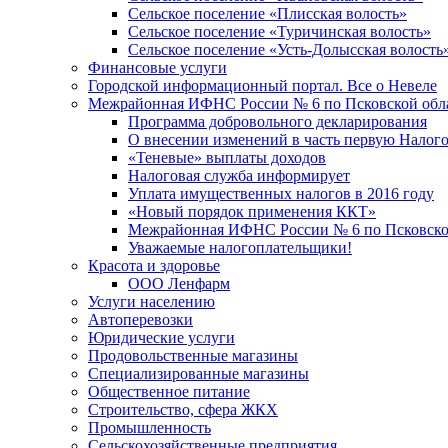
Сельское поселение «Плисская волость»
Сельское поселение «Туричинская волость»
Сельское поселение «Усть-Долысская волость
Финансовые услуги
Городской информационный портал. Все о Невеле
Межрайонная ИФНС России № 6 по Псковской обл
Программа добровольного декларирования
О внесении изменений в часть первую Налог
«Теневые» выплаты доходов
Налоговая служба информирует
Уплата имущественных налогов в 2016 году
«Новый порядок применения ККТ»
Межрайонная ИФНС России № 6 по Псковской
Уважаемые налогоплательщики!
Красота и здоровье
ООО Ленфарм
Услуги населению
Автоперевозки
Юридические услуги
Продовольственные магазины
Специализированные магазины
Общественное питание
Строительство, сфера ЖКХ
Промышленность
Сельскохозяйственные предприятия