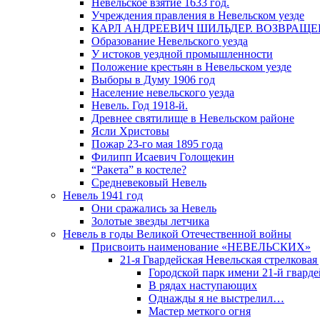
Невельское взятие 1633 год.
Учреждения правления в Невельском уезде
КАРЛ АНДРЕЕВИЧ ШИЛЬДЕР. ВОЗВРАЩ
Образование Невельского уезда
У истоков уездной промышленности
Положение крестьян в Невельском уезде
Выборы в Думу 1906 год
Население невельского уезда
Невель. Год 1918-й.
Древнее святилище в Невельском районе
Ясли Христовы
Пожар 23-го мая 1895 года
Филипп Исаевич Голощекин
“Ракета” в костеле?
Средневековый Невель
Невель 1941 год
Они сражались за Невель
Золотые звезды летчика
Невель в годы Великой Отечественной войны
Присвоить наименование «НЕВЕЛЬСКИХ»
21-я Гвардейская Невельская стрелковая
Городской парк имени 21-й гвард
В рядах наступающих
Однажды я не выстрелил…
Мастер меткого огня