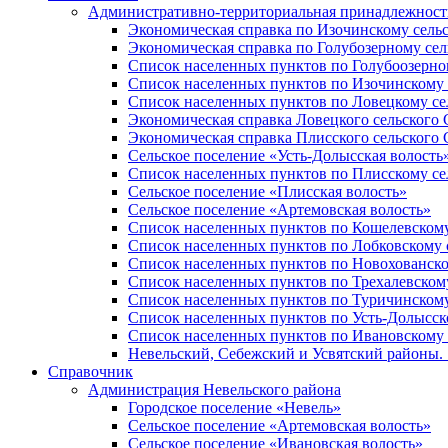
Административно-территориальная принадлежность
Экономическая справка по Изочинскому сель
Экономическая справка по Голубозерному сел
Список населенных пунктов по Голубоозерно
Список населенных пунктов по Изочинскому 
Список населенных пунктов по Ловецкому се
Экономическая справка Ловецкого сельского 
Экономическая справка Плисского сельского 
Сельское поселение «Усть-Долысская волость
Список населенных пунктов по Плисскому се
Сельское поселение «Плисская волость»
Сельское поселение «Артемовская волость»
Список населенных пунктов по Кошелевскому
Список населенных пунктов по Лобковскому 
Список населенных пунктов по Новохованско
Список населенных пунктов по Трехалевском
Список населенных пунктов по Туричинскому
Список населенных пунктов по Усть-Долысск
Список населенных пунктов по Ивановскому 
Невельский, Себежский и Усвятский районы. 1
Справочник
Администрация Невельского района
Городское поселение «Невель»
Сельское поселение «Артемовская волость»
Сельское поселение «Ивановская волость»