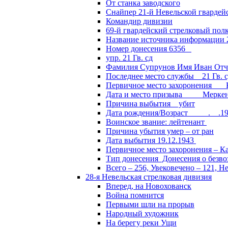
От станка заводского
Снайпер 21-й Невельской гвардей
Командир дивизии
69-й гвардейский стрелковый пол
Название источника информации 2
Номер донесения 6356
упр. 21 Гв. сд
Фамилия Супрунов Имя Иван Отч
Последнее место службы 21 Гв.
Первичное место захоронения Кал
Дата и место призыва Меркенски
Причина выбытия убит
Дата рождения/Возраст __.__.1
Воинское звание: лейтенант
Причина убытия умер – от ран
Дата выбытия 19.12.1943
Первичное место захоронения – Ка
Тип донесения Донесения о безв
Всего – 256, Увековечено – 121, Н
28-я Невельская стрелковая дивизия
Вперед, на Новохованск
Война помнится
Первыми шли на прорыв
Народный художник
На берегу реки Ущи