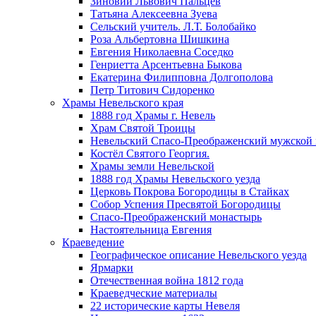
Зиновий Львович Пальцев
Татьяна Алексеевна Зуева
Сельский учитель. Л.Т. Болобайко
Роза Альбертовна Шишкина
Евгения Николаевна Соседко
Генриетта Арсентьевна Быкова
Екатерина Филипповна Долгополова
Петр Титович Сидоренко
Храмы Невельского края
1888 год Храмы г. Невель
Храм Святой Троицы
Невельский Спасо-Преображенский мужской
Костёл Святого Георгия.
Храмы земли Невельской
1888 год Храмы Невельского уезда
Церковь Покрова Богородицы в Стайках
Собор Успения Пресвятой Богородицы
Спасо-Преображенский монастырь
Настоятельница Евгения
Краеведение
Географическое описание Невельского уезда
Ярмарки
Отечественная война 1812 года
Краеведческие материалы
22 исторические карты Невеля