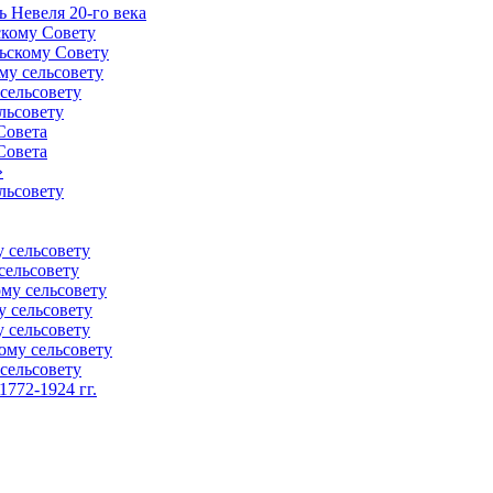
 Невеля 20-го века
скому Совету
ьскому Совету
му сельсовету
сельсовету
льсовету
Совета
Совета
»
льсовету
 сельсовету
сельсовету
му сельсовету
у сельсовету
 сельсовету
ому сельсовету
сельсовету
772-1924 гг.