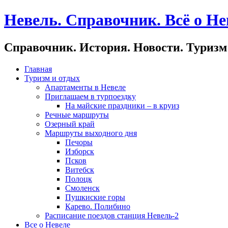
Невель. Справочник. Всё о Не
Справочник. История. Новости. Туризм
Главная
Туризм и отдых
Апартаменты в Невеле
Приглашаем в турпоездку
На майские праздники – в круиз
Речные маршруты
Озерный край
Маршруты выходного дня
Печоры
Изборск
Псков
Витебск
Полоцк
Смоленск
Пушкиские горы
Карево. Полибино
Расписание поездов станция Невель-2
Все о Невеле