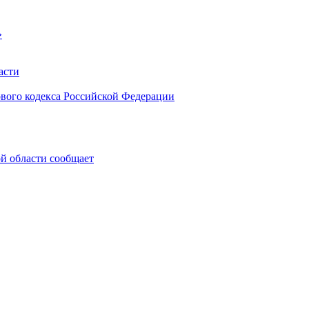
»
асти
ового кодекса Российской Федерации
 области сообщает