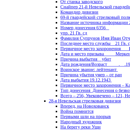
От станка заводского
Снайпер 21-й Невельской гвардей
Командир дивизии
69-й гвардейский стрелковый пол
Название источника информации 2
Номер донесения 6356
упр. 21 Гв. сд
Фамилия Супрунов Имя Иван Отч
Последнее место службы 21 Гв.
Первичное место захоронения Кал
Дата и место призыва Меркенски
Причина выбытия убит
Дата рождения/Возраст __.__.1
Воинское звание: лейтенант
Причина убытия умер – от ран
Дата выбытия 19.12.1943
Первичное место захоронения – Ка
Тип донесения Донесения о безв
Всего – 256, Увековечено – 121, Н
28-я Невельская стрелковая дивизия
Вперед, на Новохованск
Война помнится
Первыми шли на прорыв
Народный художник
На берегу реки Ущи