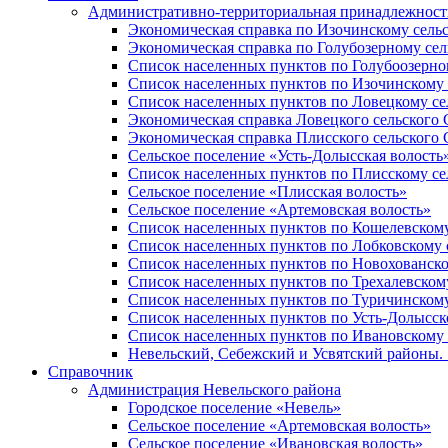
Административно-территориальная принадлежность
Экономическая справка по Изочинскому сель
Экономическая справка по Голубозерному сел
Список населенных пунктов по Голубоозерно
Список населенных пунктов по Изочинскому 
Список населенных пунктов по Ловецкому се
Экономическая справка Ловецкого сельского 
Экономическая справка Плисского сельского 
Сельское поселение «Усть-Долысская волость
Список населенных пунктов по Плисскому се
Сельское поселение «Плисская волость»
Сельское поселение «Артемовская волость»
Список населенных пунктов по Кошелевскому
Список населенных пунктов по Лобковскому 
Список населенных пунктов по Новохованско
Список населенных пунктов по Трехалевском
Список населенных пунктов по Туричинскому
Список населенных пунктов по Усть-Долысск
Список населенных пунктов по Ивановскому 
Невельский, Себежский и Усвятский районы. 1
Справочник
Администрация Невельского района
Городское поселение «Невель»
Сельское поселение «Артемовская волость»
Сельское поселение «Ивановская волость»