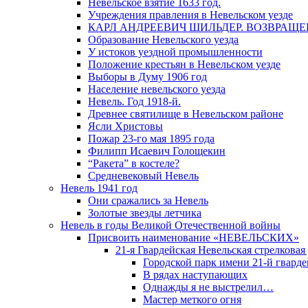
Невельское взятие 1633 год.
Учреждения правления в Невельском уезде
КАРЛ АНДРЕЕВИЧ ШИЛЬДЕР. ВОЗВРАЩ
Образование Невельского уезда
У истоков уездной промышленности
Положение крестьян в Невельском уезде
Выборы в Думу 1906 год
Население невельского уезда
Невель. Год 1918-й.
Древнее святилище в Невельском районе
Ясли Христовы
Пожар 23-го мая 1895 года
Филипп Исаевич Голощекин
“Ракета” в костеле?
Средневековый Невель
Невель 1941 год
Они сражались за Невель
Золотые звезды летчика
Невель в годы Великой Отечественной войны
Присвоить наименование «НЕВЕЛЬСКИХ»
21-я Гвардейская Невельская стрелковая
Городской парк имени 21-й гвард
В рядах наступающих
Однажды я не выстрелил…
Мастер меткого огня