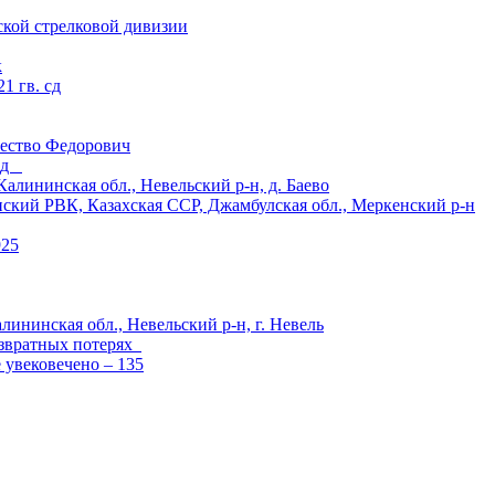
ской стрелковой дивизии
к
1 гв. сд
ество Федорович
 сд
ининская обл., Невельский р-н, д. Баево
й РВК, Казахская ССР, Джамбулская обл., Меркенский р-н
925
лининская обл., Невельский р-н, г. Невель
озвратных потерях
е увековечено – 135