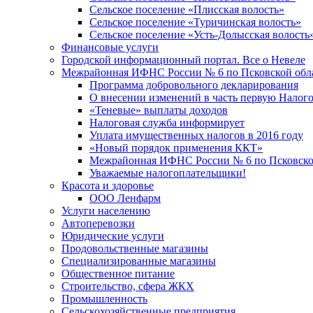
Сельское поселение «Плисская волость»
Сельское поселение «Туричинская волость»
Сельское поселение «Усть-Долысская волость
Финансовые услуги
Городской информационный портал. Все о Невеле
Межрайонная ИФНС России № 6 по Псковской обл
Программа добровольного декларирования
О внесении изменений в часть первую Налог
«Теневые» выплаты доходов
Налоговая служба информирует
Уплата имущественных налогов в 2016 году
«Новый порядок применения ККТ»
Межрайонная ИФНС России № 6 по Псковской
Уважаемые налогоплательщики!
Красота и здоровье
ООО Ленфарм
Услуги населению
Автоперевозки
Юридические услуги
Продовольственные магазины
Специализированные магазины
Общественное питание
Строительство, сфера ЖКХ
Промышленность
Сельскохозяйственные предприятия