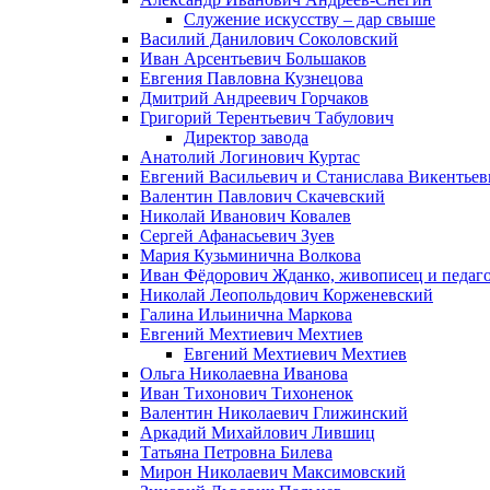
Служение искусству – дар свыше
Василий Данилович Соколовский
Иван Арсентьевич Большаков
Евгения Павловна Кузнецова
Дмитрий Андреевич Горчаков
Григорий Терентьевич Табулович
Директор завода
Анатолий Логинович Куртас
Евгений Васильевич и Станислава Викентье
Валентин Павлович Скачевский
Николай Иванович Ковалев
Сергей Афанасьевич Зуев
Мария Кузьминична Волкова
Иван Фёдорович Жданко, живописец и педаго
Николай Леопольдович Корженевский
Галина Ильинична Маркова
Евгений Мехтиевич Мехтиев
Евгений Мехтиевич Мехтиев
Ольга Николаевна Иванова
Иван Тихонович Тихоненок
Валентин Николаевич Глижинский
Аркадий Михайлович Лившиц
Татьяна Петровна Билева
Мирон Николаевич Максимовский