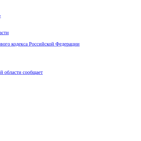
»
асти
ового кодекса Российской Федерации
 области сообщает