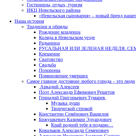
Гостиницы, отдых, туризм
ИКЦ Невельского района
«Невельская сыроварня» – новый бренд наше
Наша история
Традиции и обряды
Рождение младенца
Коляда в Невельском уезде
Радыница
РУСАЛЬНАЯ ИЛИ ЗЕЛЕНАЯ НЕДЕЛЯ. СЕ
Крещение
Сватовство
Свадьба
Похороны
Поминовение умерших
Самое главное достояние любого города – это люди
Аркадий Алексеев
Поэт Александр Ефимович Решетов
Геннадий Григорьевич Тумарев
Музыка души
Творческой строкой
Константин Семёнович Ващилов
Бржушкевич Казимир Эдуардович
Край родной тебе я подарю…
Ковальков Александр Семенович
Александр Иванович Андреев-Снегин