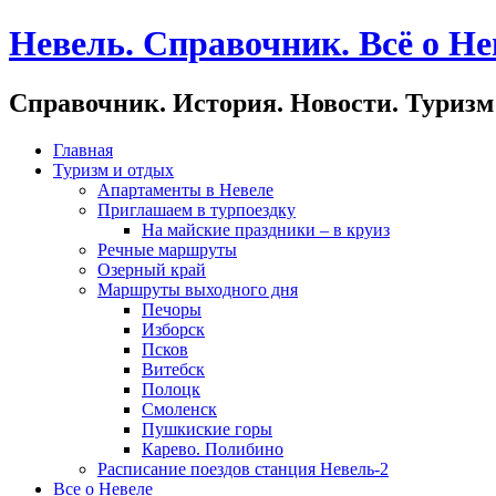
Невель. Справочник. Всё о Не
Справочник. История. Новости. Туризм
Главная
Туризм и отдых
Апартаменты в Невеле
Приглашаем в турпоездку
На майские праздники – в круиз
Речные маршруты
Озерный край
Маршруты выходного дня
Печоры
Изборск
Псков
Витебск
Полоцк
Смоленск
Пушкиские горы
Карево. Полибино
Расписание поездов станция Невель-2
Все о Невеле