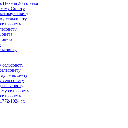
 Невеля 20-го века
скому Совету
ьскому Совету
му сельсовету
сельсовету
льсовету
Совета
Совета
»
льсовету
 сельсовету
сельсовету
му сельсовету
у сельсовету
 сельсовету
ому сельсовету
сельсовету
772-1924 гг.