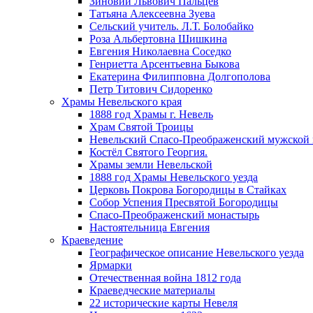
Зиновий Львович Пальцев
Татьяна Алексеевна Зуева
Сельский учитель. Л.Т. Болобайко
Роза Альбертовна Шишкина
Евгения Николаевна Соседко
Генриетта Арсентьевна Быкова
Екатерина Филипповна Долгополова
Петр Титович Сидоренко
Храмы Невельского края
1888 год Храмы г. Невель
Храм Святой Троицы
Невельский Спасо-Преображенский мужской
Костёл Святого Георгия.
Храмы земли Невельской
1888 год Храмы Невельского уезда
Церковь Покрова Богородицы в Стайках
Собор Успения Пресвятой Богородицы
Спасо-Преображенский монастырь
Настоятельница Евгения
Краеведение
Географическое описание Невельского уезда
Ярмарки
Отечественная война 1812 года
Краеведческие материалы
22 исторические карты Невеля