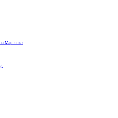
вна Марченко
г.