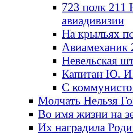
723 полк 211
авиадивизии
На крыльях п
Авиамеханик 
Невельская ш
Капитан Ю. И
С коммунисто
Молчать Нельзя Го
Во имя жизни на зе
Их наградила Роди