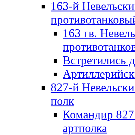
163-й Невельск
противотанковы
163 гв. Невел
противотанко
Встретились 
Артиллерийск
827-й Невельск
полк
Командир 827
артполка