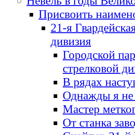
Невель в годы Велик
Присвоить наиме
21-я Гвардейска
дивизия
Городской пар
стрелковой д
В рядах наст
Однажды я не
Мастер метког
От станка зав