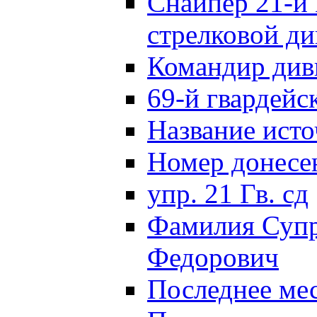
Снайпер 21-й 
стрелковой д
Командир див
69-й гвардейс
Название исто
Номер донес
упр. 21 Гв. сд
Фамилия Супр
Федорович
Последнее ме