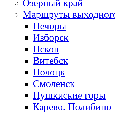
Озерный край
Маршруты выходног
Печоры
Изборск
Псков
Витебск
Полоцк
Смоленск
Пушкиские горы
Карево. Полибино