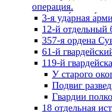
операция.
3-я уда́рная а́рм
12-й отдельный 
357-я ордена Су
61-й гвардейски
119-й гвардейск
У старого око
Подвиг разве
Гвардии полк
18 отдельная ис