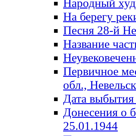
Народный ху
На берегу ре
Песня 28-й Не
Название част
Неувековечен
Первичное ме
обл., Невельс
Дата выбытия
Донесения о б
25.01.1944