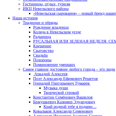
Гостиницы, отдых, туризм
ИКЦ Невельского района
«Невельская сыроварня» – новый бренд наше
Наша история
Традиции и обряды
Рождение младенца
Коляда в Невельском уезде
Радыница
РУСАЛЬНАЯ ИЛИ ЗЕЛЕНАЯ НЕДЕЛЯ. СЕ
Крещение
Сватовство
Свадьба
Похороны
Поминовение умерших
Самое главное достояние любого города – это люди
Аркадий Алексеев
Поэт Александр Ефимович Решетов
Геннадий Григорьевич Тумарев
Музыка души
Творческой строкой
Константин Семёнович Ващилов
Бржушкевич Казимир Эдуардович
Край родной тебе я подарю…
Ковальков Александр Семенович
Александр Иванович Андреев-Снегин