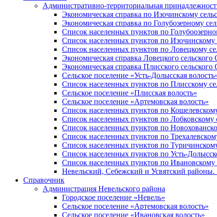
Административно-территориальная принадлежность
Экономическая справка по Изочинскому сель
Экономическая справка по Голубозерному сел
Список населенных пунктов по Голубоозерно
Список населенных пунктов по Изочинскому 
Список населенных пунктов по Ловецкому се
Экономическая справка Ловецкого сельского 
Экономическая справка Плисского сельского 
Сельское поселение «Усть-Долысская волость
Список населенных пунктов по Плисскому се
Сельское поселение «Плисская волость»
Сельское поселение «Артемовская волость»
Список населенных пунктов по Кошелевскому
Список населенных пунктов по Лобковскому 
Список населенных пунктов по Новохованско
Список населенных пунктов по Трехалевском
Список населенных пунктов по Туричинскому
Список населенных пунктов по Усть-Долысск
Список населенных пунктов по Ивановскому 
Невельский, Себежский и Усвятский районы. 1
Справочник
Администрация Невельского района
Городское поселение «Невель»
Сельское поселение «Артемовская волость»
Сельское поселение «Ивановская волость»