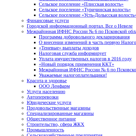
Сельское поселение «Плисская волость»
Сельское поселение «Туричинская волость»
Сельское поселение «Усть-Долысская волость
Финансовые услуги
Городской информационный портал. Все о Невеле
Межрайонная ИФНС России № 6 по Псковской обл
Программа добровольного декларирования
О внесении изменений в часть первую Налог
«Теневые» выплаты доходов
Налоговая служба информирует
Уплата имущественных налогов в 2016 году
«Новый порядок применения ККТ»
Межрайонная ИФНС России № 6 по Псковской
Уважаемые налогоплательщики!
Красота и здоровье
ООО Ленфарм
Услуги населению
Автоперевозки
Юридические услуги
Продовольственные магазины
Специализированные магазины
Общественное питание
Строительство, сфера ЖКХ
Промышленность
Сельскохозяйственные предприятия