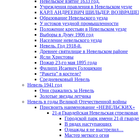
Невельское взятие 1633 год.
Учреждения правления в Невельском уезде
КАРЛ АНДРЕЕВИЧ ШИЛЬДЕР. ВОЗВРАЩ
Образование Невельского уезда
У истоков уездной промышленности
Положение крестьян в Невельском уезде
Выборы в Думу 1906 год
Население невельского уезда
Невель. Год 1918-й.
Древнее святилище в Невельском районе
Ясли Христовы
Пожар 23-го мая 1895 года
Филипп Исаевич Голощекин
“Ракета” в костеле?
Средневековый Невель
Невель 1941 год
Они сражались за Невель
Золотые звезды летчика
Невель в годы Великой Отечественной войны
Присвоить наименование «НЕВЕЛЬСКИХ»
21-я Гвардейская Невельская стрелковая
Городской парк имени 21-й гвард
В рядах наступающих
Однажды я не выстрелил…
Мастер меткого огня