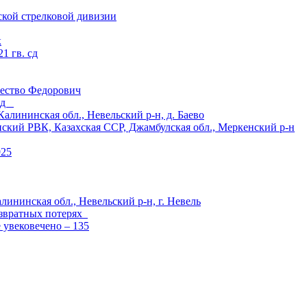
ской стрелковой дивизии
к
1 гв. сд
ество Федорович
 сд
ининская обл., Невельский р-н, д. Баево
й РВК, Казахская ССР, Джамбулская обл., Меркенский р-н
925
лининская обл., Невельский р-н, г. Невель
озвратных потерях
е увековечено – 135