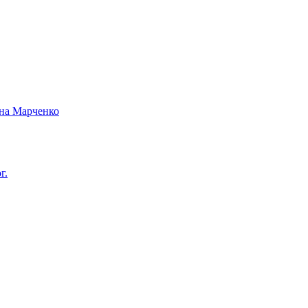
вна Марченко
г.