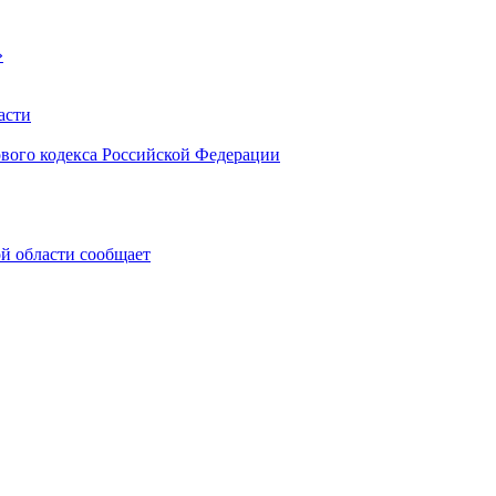
»
асти
ового кодекса Российской Федерации
 области сообщает