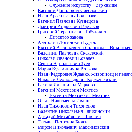
Служение искусству – дар свыше
Василий Данилович Соколовский
Иван Арсентьевич Большаков
Евгения Павловна Кузнецова
Дмитрий Андреевич Горчаков
Григорий Терентьевич Табулович
Директор завода
Анатолий Логинович Куртас
Евгений Васильевич и Станислава Викентье
Валентин Павлович Скачевский
Николай Иванович Ковалев
Сергей Афанасьевич Зуев
Мария Кузьминична Волкова
Иван Фёдорович Жданко, живописец и педаго
Николай Леопольдович Корженевский
Галина Ильинична Маркова
Евгений Мехтиевич Мехтиев
Евгений Мехтиевич Мехтиев
Ольга Николаевна Иванова
Иван Тихонович Тихоненок
Валентин Николаевич Глижинский
Аркадий Михайлович Лившиц
Татьяна Петровна Билева
Мирон Николаевич Максимовский