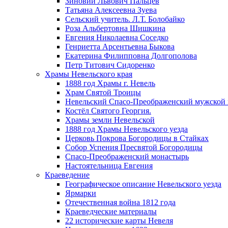
Зиновий Львович Пальцев
Татьяна Алексеевна Зуева
Сельский учитель. Л.Т. Болобайко
Роза Альбертовна Шишкина
Евгения Николаевна Соседко
Генриетта Арсентьевна Быкова
Екатерина Филипповна Долгополова
Петр Титович Сидоренко
Храмы Невельского края
1888 год Храмы г. Невель
Храм Святой Троицы
Невельский Спасо-Преображенский мужской
Костёл Святого Георгия.
Храмы земли Невельской
1888 год Храмы Невельского уезда
Церковь Покрова Богородицы в Стайках
Собор Успения Пресвятой Богородицы
Спасо-Преображенский монастырь
Настоятельница Евгения
Краеведение
Географическое описание Невельского уезда
Ярмарки
Отечественная война 1812 года
Краеведческие материалы
22 исторические карты Невеля