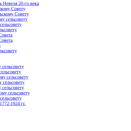
 Невеля 20-го века
скому Совету
ьскому Совету
му сельсовету
сельсовету
льсовету
Совета
Совета
»
льсовету
 сельсовету
сельсовету
му сельсовету
у сельсовету
 сельсовету
ому сельсовету
сельсовету
772-1924 гг.