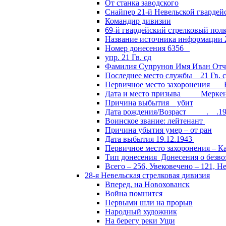
От станка заводского
Снайпер 21-й Невельской гвардей
Командир дивизии
69-й гвардейский стрелковый пол
Название источника информации 2
Номер донесения 6356
упр. 21 Гв. сд
Фамилия Супрунов Имя Иван Отч
Последнее место службы 21 Гв.
Первичное место захоронения Кал
Дата и место призыва Меркенски
Причина выбытия убит
Дата рождения/Возраст __.__.1
Воинское звание: лейтенант
Причина убытия умер – от ран
Дата выбытия 19.12.1943
Первичное место захоронения – Ка
Тип донесения Донесения о безв
Всего – 256, Увековечено – 121, Н
28-я Невельская стрелковая дивизия
Вперед, на Новохованск
Война помнится
Первыми шли на прорыв
Народный художник
На берегу реки Ущи