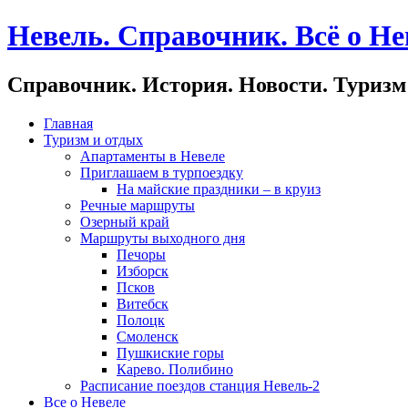
Невель. Справочник. Всё о Не
Справочник. История. Новости. Туризм
Главная
Туризм и отдых
Апартаменты в Невеле
Приглашаем в турпоездку
На майские праздники – в круиз
Речные маршруты
Озерный край
Маршруты выходного дня
Печоры
Изборск
Псков
Витебск
Полоцк
Смоленск
Пушкиские горы
Карево. Полибино
Расписание поездов станция Невель-2
Все о Невеле