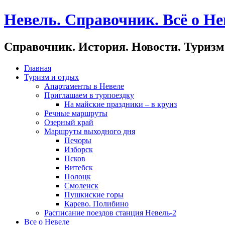
Невель. Справочник. Всё о Не
Справочник. История. Новости. Туризм
Главная
Туризм и отдых
Апартаменты в Невеле
Приглашаем в турпоездку
На майские праздники – в круиз
Речные маршруты
Озерный край
Маршруты выходного дня
Печоры
Изборск
Псков
Витебск
Полоцк
Смоленск
Пушкиские горы
Карево. Полибино
Расписание поездов станция Невель-2
Все о Невеле