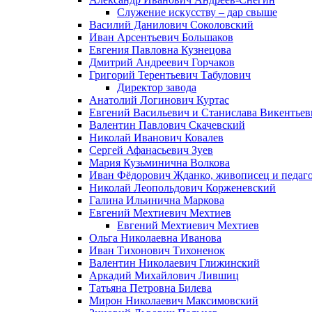
Служение искусству – дар свыше
Василий Данилович Соколовский
Иван Арсентьевич Большаков
Евгения Павловна Кузнецова
Дмитрий Андреевич Горчаков
Григорий Терентьевич Табулович
Директор завода
Анатолий Логинович Куртас
Евгений Васильевич и Станислава Викентье
Валентин Павлович Скачевский
Николай Иванович Ковалев
Сергей Афанасьевич Зуев
Мария Кузьминична Волкова
Иван Фёдорович Жданко, живописец и педаго
Николай Леопольдович Корженевский
Галина Ильинична Маркова
Евгений Мехтиевич Мехтиев
Евгений Мехтиевич Мехтиев
Ольга Николаевна Иванова
Иван Тихонович Тихоненок
Валентин Николаевич Глижинский
Аркадий Михайлович Лившиц
Татьяна Петровна Билева
Мирон Николаевич Максимовский