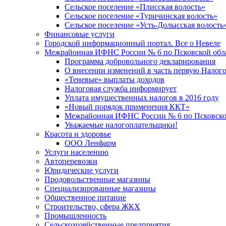
Сельское поселение «Плисская волость»
Сельское поселение «Туричинская волость»
Сельское поселение «Усть-Долысская волость
Финансовые услуги
Городской информационный портал. Все о Невеле
Межрайонная ИФНС России № 6 по Псковской обл
Программа добровольного декларирования
О внесении изменений в часть первую Налог
«Теневые» выплаты доходов
Налоговая служба информирует
Уплата имущественных налогов в 2016 году
«Новый порядок применения ККТ»
Межрайонная ИФНС России № 6 по Псковской
Уважаемые налогоплательщики!
Красота и здоровье
ООО Ленфарм
Услуги населению
Автоперевозки
Юридические услуги
Продовольственные магазины
Специализированные магазины
Общественное питание
Строительство, сфера ЖКХ
Промышленность
Сельскохозяйственные предприятия