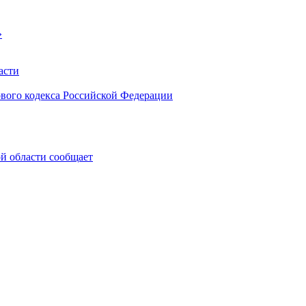
»
асти
ового кодекса Российской Федерации
 области сообщает