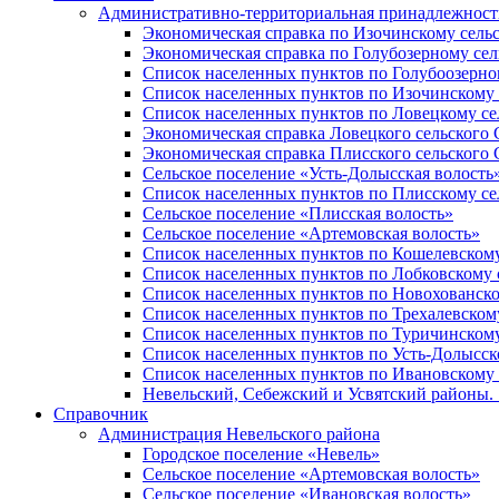
Административно-территориальная принадлежность
Экономическая справка по Изочинскому сель
Экономическая справка по Голубозерному сел
Список населенных пунктов по Голубоозерно
Список населенных пунктов по Изочинскому 
Список населенных пунктов по Ловецкому се
Экономическая справка Ловецкого сельского 
Экономическая справка Плисского сельского 
Сельское поселение «Усть-Долысская волость
Список населенных пунктов по Плисскому се
Сельское поселение «Плисская волость»
Сельское поселение «Артемовская волость»
Список населенных пунктов по Кошелевскому
Список населенных пунктов по Лобковскому 
Список населенных пунктов по Новохованско
Список населенных пунктов по Трехалевском
Список населенных пунктов по Туричинскому
Список населенных пунктов по Усть-Долысск
Список населенных пунктов по Ивановскому 
Невельский, Себежский и Усвятский районы. 1
Справочник
Администрация Невельского района
Городское поселение «Невель»
Сельское поселение «Артемовская волость»
Сельское поселение «Ивановская волость»