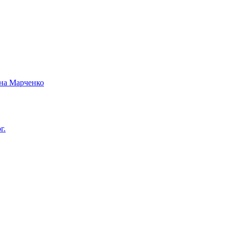
вна Марченко
г.