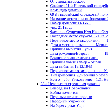
От станка заводского
Снайпер 21-й Невельской гвардей
Командир дивизии
69-й гвардейский стрелковый пол
Название источника информации 2
Номер донесения 6356
упр. 21 Гв. сд
Фамилия Супрунов Имя Иван Отч
Последнее место службы 21 Гв.
Первичное место захоронения Кал
Дата и место призыва Меркенски
Причина выбытия убит
Дата рождения/Возраст __.__.1
Воинское звание: лейтенант
Причина убытия умер – от ран
Дата выбытия 19.12.1943
Первичное место захоронения – Ка
Тип донесения Донесения о безв
Всего – 256, Увековечено – 121, Н
28-я Невельская стрелковая дивизия
Вперед, на Новохованск
Война помнится
Первыми шли на прорыв
Народный художник
На берегу реки Ущи