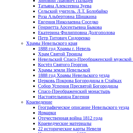
Зиновий Львович Пальцев
Татьяна Алексеевна Зуева
Сельский учитель. Л.Т. Болобайко
Роза Альбертовна Шишкина
Евгения Николаевна Соседко
Генриетта Арсентьевна Быкова
Екатерина Филипповна Долгополова
Петр Титович Сидоренко
Храмы Невельского края
1888 год Храмы г. Невель
Храм Святой Троицы
Невельский Спасо-Преображенский мужской
Костёл Святого Георгия.
Храмы земли Невельской
1888 год Храмы Невельского уезда
Церковь Покрова Богородицы в Стайках
Собор Успения Пресвятой Богородицы
Спасо-Преображенский монастырь
Настоятельница Евгения
Краеведение
Географическое описание Невельского уезда
Ярмарки
Отечественная война 1812 года
Краеведческие материалы
22 исторические карты Невеля