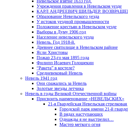
Невельское взятие 1633 год.
Учреждения правления в Невельском уезде
КАРЛ АНДРЕЕВИЧ ШИЛЬДЕР. ВОЗВРАЩ
Образование Невельского уезда
У истоков уездной промышленности
Положение крестьян в Невельском уезде
Выборы в Думу 1906 год
Население невельского уезда
Невель. Год 1918-й.
Древнее святилище в Невельском районе
Ясли Христовы
Пожар 23-го мая 1895 года
Филипп Исаевич Голощекин
“Ракета” в костеле?
Средневековый Невель
Невель 1941 год
Они сражались за Невель
Золотые звезды летчика
Невель в годы Великой Отечественной войны
Присвоить наименование «НЕВЕЛЬСКИХ»
21-я Гвардейская Невельская стрелковая
Городской парк имени 21-й гвард
В рядах наступающих
Однажды я не выстрелил…
Мастер меткого огня