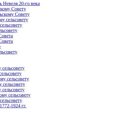
 Невеля 20-го века
скому Совету
ьскому Совету
му сельсовету
сельсовету
льсовету
Совета
Совета
»
льсовету
 сельсовету
сельсовету
му сельсовету
у сельсовету
 сельсовету
ому сельсовету
сельсовету
772-1924 гг.