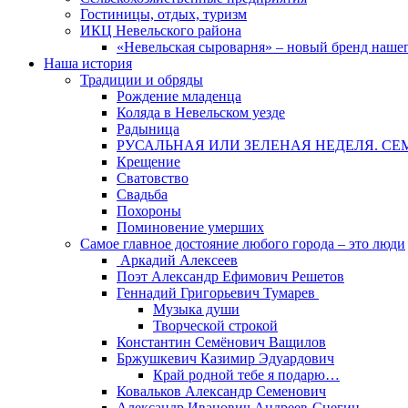
Гостиницы, отдых, туризм
ИКЦ Невельского района
«Невельская сыроварня» – новый бренд наше
Наша история
Традиции и обряды
Рождение младенца
Коляда в Невельском уезде
Радыница
РУСАЛЬНАЯ ИЛИ ЗЕЛЕНАЯ НЕДЕЛЯ. СЕ
Крещение
Сватовство
Свадьба
Похороны
Поминовение умерших
Самое главное достояние любого города – это люди
Аркадий Алексеев
Поэт Александр Ефимович Решетов
Геннадий Григорьевич Тумарев
Музыка души
Творческой строкой
Константин Семёнович Ващилов
Бржушкевич Казимир Эдуардович
Край родной тебе я подарю…
Ковальков Александр Семенович
Александр Иванович Андреев-Снегин