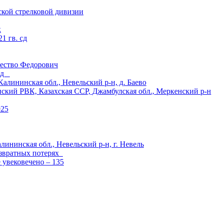
ской стрелковой дивизии
к
1 гв. сд
ество Федорович
 сд
ининская обл., Невельский р-н, д. Баево
й РВК, Казахская ССР, Джамбулская обл., Меркенский р-н
925
лининская обл., Невельский р-н, г. Невель
озвратных потерях
е увековечено – 135