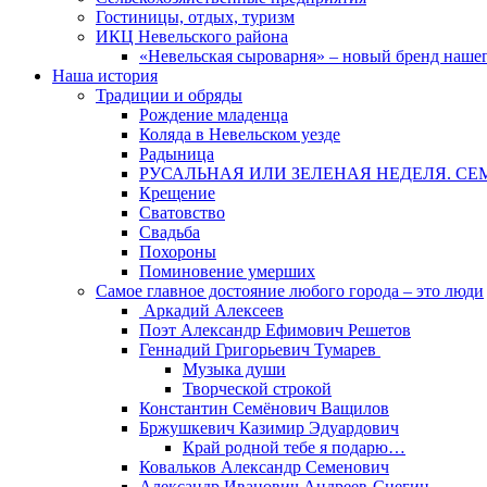
Гостиницы, отдых, туризм
ИКЦ Невельского района
«Невельская сыроварня» – новый бренд наше
Наша история
Традиции и обряды
Рождение младенца
Коляда в Невельском уезде
Радыница
РУСАЛЬНАЯ ИЛИ ЗЕЛЕНАЯ НЕДЕЛЯ. СЕ
Крещение
Сватовство
Свадьба
Похороны
Поминовение умерших
Самое главное достояние любого города – это люди
Аркадий Алексеев
Поэт Александр Ефимович Решетов
Геннадий Григорьевич Тумарев
Музыка души
Творческой строкой
Константин Семёнович Ващилов
Бржушкевич Казимир Эдуардович
Край родной тебе я подарю…
Ковальков Александр Семенович
Александр Иванович Андреев-Снегин