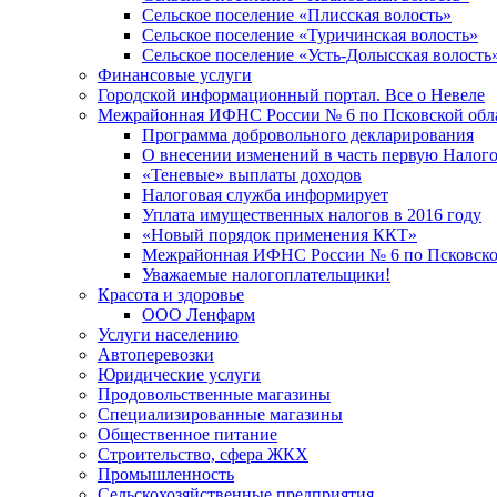
Сельское поселение «Плисская волость»
Сельское поселение «Туричинская волость»
Сельское поселение «Усть-Долысская волость
Финансовые услуги
Городской информационный портал. Все о Невеле
Межрайонная ИФНС России № 6 по Псковской обл
Программа добровольного декларирования
О внесении изменений в часть первую Налог
«Теневые» выплаты доходов
Налоговая служба информирует
Уплата имущественных налогов в 2016 году
«Новый порядок применения ККТ»
Межрайонная ИФНС России № 6 по Псковской
Уважаемые налогоплательщики!
Красота и здоровье
ООО Ленфарм
Услуги населению
Автоперевозки
Юридические услуги
Продовольственные магазины
Специализированные магазины
Общественное питание
Строительство, сфера ЖКХ
Промышленность
Сельскохозяйственные предприятия