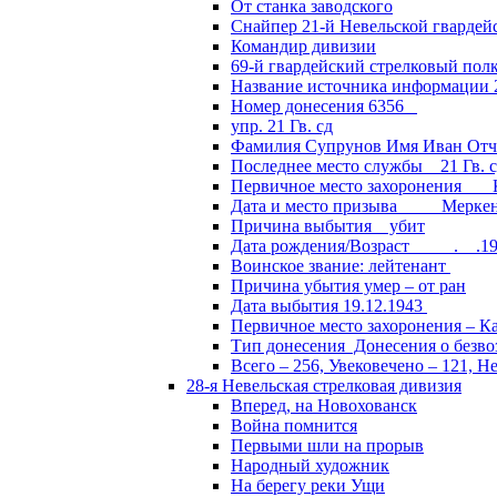
От станка заводского
Снайпер 21-й Невельской гвардей
Командир дивизии
69-й гвардейский стрелковый пол
Название источника информации 2
Номер донесения 6356
упр. 21 Гв. сд
Фамилия Супрунов Имя Иван Отч
Последнее место службы 21 Гв.
Первичное место захоронения Кал
Дата и место призыва Меркенски
Причина выбытия убит
Дата рождения/Возраст __.__.1
Воинское звание: лейтенант
Причина убытия умер – от ран
Дата выбытия 19.12.1943
Первичное место захоронения – Ка
Тип донесения Донесения о безв
Всего – 256, Увековечено – 121, Н
28-я Невельская стрелковая дивизия
Вперед, на Новохованск
Война помнится
Первыми шли на прорыв
Народный художник
На берегу реки Ущи