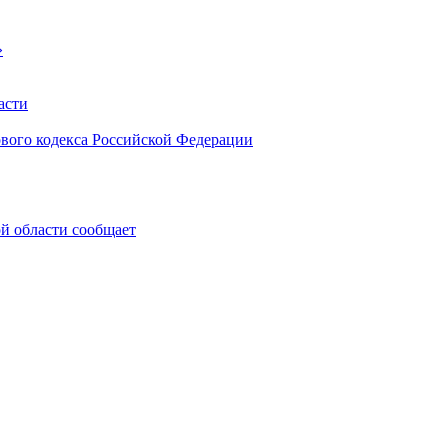
»
асти
ового кодекса Российской Федерации
 области сообщает