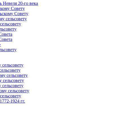
 Невеля 20-го века
скому Совету
ьскому Совету
му сельсовету
сельсовету
льсовету
Совета
Совета
»
льсовету
 сельсовету
сельсовету
му сельсовету
у сельсовету
 сельсовету
ому сельсовету
сельсовету
772-1924 гг.