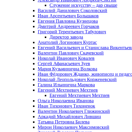
Служение искусству – дар свыше
Василий Данилович Соколовский
Иван Арсентьевич Большаков
Евгения Павловна Кузнецова
Дмитрий Андреевич Горчаков
Григорий Терентьевич Табулович
Директор завода
Анатолий Логинович Куртас
Евгений Васильевич и Станислава Викентье
Валентин Павлович Скачевский
Николай Иванович Ковалев
Сергей Афанасьевич Зуев
Мария Кузьминична Волкова
Иван Фёдорович Жданко, живописец и педаго
Николай Леопольдович Корженевский
Галина Ильинична Маркова
Евгений Мехтиевич Мехтиев
Евгений Мехтиевич Мехтиев
Ольга Николаевна Иванова
Иван Тихонович Тихоненок
Валентин Николаевич Глижинский
Аркадий Михайлович Лившиц
Татьяна Петровна Билева
Мирон Николаевич Максимовский