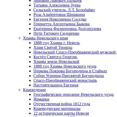
Зиновий Львович Пальцев
Татьяна Алексеевна Зуева
Сельский учитель. Л.Т. Болобайко
Роза Альбертовна Шишкина
Евгения Николаевна Соседко
Генриетта Арсентьевна Быкова
Екатерина Филипповна Долгополова
Петр Титович Сидоренко
Храмы Невельского края
1888 год Храмы г. Невель
Храм Святой Троицы
Невельский Спасо-Преображенский мужской
Костёл Святого Георгия.
Храмы земли Невельской
1888 год Храмы Невельского уезда
Церковь Покрова Богородицы в Стайках
Собор Успения Пресвятой Богородицы
Спасо-Преображенский монастырь
Настоятельница Евгения
Краеведение
Географическое описание Невельского уезда
Ярмарки
Отечественная война 1812 года
Краеведческие материалы
22 исторические карты Невеля