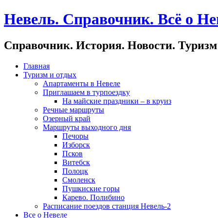
Невель. Справочник. Всё о Не
Справочник. История. Новости. Туризм
Главная
Туризм и отдых
Апартаменты в Невеле
Приглашаем в турпоездку
На майские праздники – в круиз
Речные маршруты
Озерный край
Маршруты выходного дня
Печоры
Изборск
Псков
Витебск
Полоцк
Смоленск
Пушкиские горы
Карево. Полибино
Расписание поездов станция Невель-2
Все о Невеле