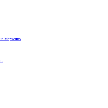
вна Марченко
г.