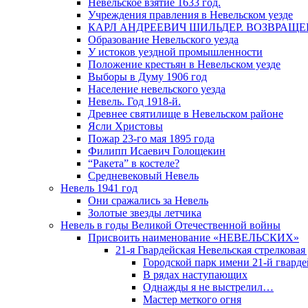
Невельское взятие 1633 год.
Учреждения правления в Невельском уезде
КАРЛ АНДРЕЕВИЧ ШИЛЬДЕР. ВОЗВРАЩ
Образование Невельского уезда
У истоков уездной промышленности
Положение крестьян в Невельском уезде
Выборы в Думу 1906 год
Население невельского уезда
Невель. Год 1918-й.
Древнее святилище в Невельском районе
Ясли Христовы
Пожар 23-го мая 1895 года
Филипп Исаевич Голощекин
“Ракета” в костеле?
Средневековый Невель
Невель 1941 год
Они сражались за Невель
Золотые звезды летчика
Невель в годы Великой Отечественной войны
Присвоить наименование «НЕВЕЛЬСКИХ»
21-я Гвардейская Невельская стрелковая
Городской парк имени 21-й гвард
В рядах наступающих
Однажды я не выстрелил…
Мастер меткого огня