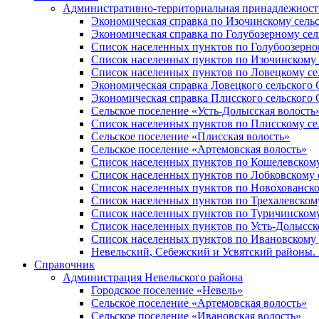
Административно-территориальная принадлежность
Экономическая справка по Изочинскому сель
Экономическая справка по Голубозерному сел
Список населенных пунктов по Голубоозерно
Список населенных пунктов по Изочинскому 
Список населенных пунктов по Ловецкому се
Экономическая справка Ловецкого сельского 
Экономическая справка Плисского сельского 
Сельское поселение «Усть-Долысская волость
Список населенных пунктов по Плисскому се
Сельское поселение «Плисская волость»
Сельское поселение «Артемовская волость»
Список населенных пунктов по Кошелевскому
Список населенных пунктов по Лобковскому 
Список населенных пунктов по Новохованско
Список населенных пунктов по Трехалевском
Список населенных пунктов по Туричинскому
Список населенных пунктов по Усть-Долысск
Список населенных пунктов по Ивановскому 
Невельский, Себежский и Усвятский районы. 1
Справочник
Администрация Невельского района
Городское поселение «Невель»
Сельское поселение «Артемовская волость»
Сельское поселение «Ивановская волость»