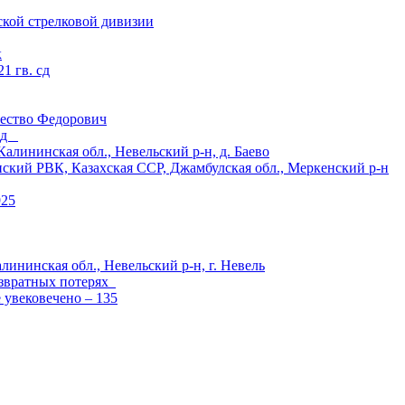
ской стрелковой дивизии
к
1 гв. сд
ество Федорович
 сд
ининская обл., Невельский р-н, д. Баево
й РВК, Казахская ССР, Джамбулская обл., Меркенский р-н
925
лининская обл., Невельский р-н, г. Невель
озвратных потерях
е увековечено – 135