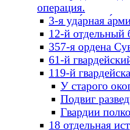
операция.
3-я уда́рная а́рм
12-й отдельный 
357-я ордена Су
61-й гвардейски
119-й гвардейск
У старого око
Подвиг разве
Гвардии полк
18 отдельная ис