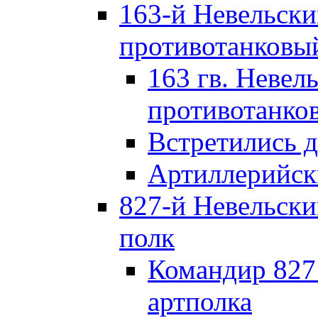
163-й Невельск
противотанковы
163 гв. Невел
противотанко
Встретились 
Артиллерийск
827-й Невельск
полк
Командир 827
артполка