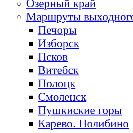
Озерный край
Маршруты выходног
Печоры
Изборск
Псков
Витебск
Полоцк
Смоленск
Пушкиские горы
Карево. Полибино