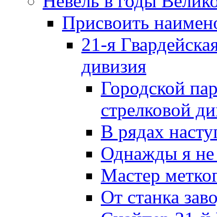
Невель в годы Велик
Присвоить наиме
21-я Гвардейска
дивизия
Городской пар
стрелковой д
В рядах наст
Однажды я не
Мастер метког
От станка зав