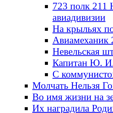
723 полк 211
авиадивизии
На крыльях п
Авиамеханик 
Невельская ш
Капитан Ю. И
С коммунисто
Молчать Нельзя Го
Во имя жизни на зе
Их наградила Роди