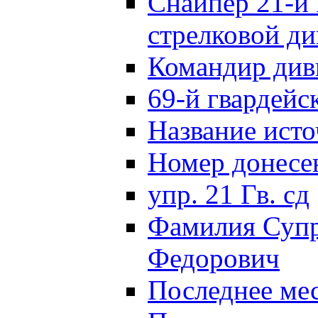
Снайпер 21-й 
стрелковой д
Командир див
69-й гвардейс
Название исто
Номер донес
упр. 21 Гв. сд
Фамилия Супр
Федорович
Последнее ме