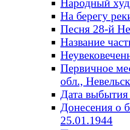
Народный ху
На берегу ре
Песня 28-й Не
Название част
Неувековечен
Первичное ме
обл., Невельс
Дата выбытия
Донесения о б
25.01.1944