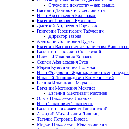
Служение искусству – дар свыше
Василий Данилович Соколовский
Иван Арсентьевич Большаков
Евгения Павловна Кузнецова
Дмитрий Андреевич Горчаков
Григорий Терентьевич Табулович
Директор завода
Анатолий Логинович Куртас
Евгений Васильевич и Станислава Викентье
Валентин Павлович Скачевский
Николай Иванович Ковалев
Сергей Афанасьевич Зуев
Мария Кузьминична Волкова
Иван Фёдорович Жданко, живописец и педаго
Николай Леопольдович Корженевский
Галина Ильинична Маркова
Евгений Мехтиевич Мехтиев
Евгений Мехтиевич Мехтиев
Ольга Николаевна Иванова
Иван Тихонович Тихоненок
Валентин Николаевич Глижинский
Аркадий Михайлович Лившиц
Татьяна Петровна Билева
Мирон Николаевич Максимовский