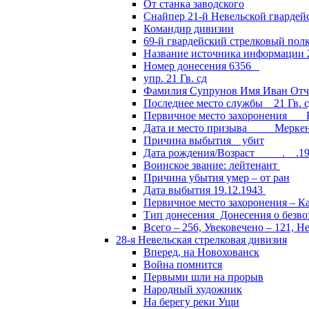
От станка заводского
Снайпер 21-й Невельской гвардей
Командир дивизии
69-й гвардейский стрелковый пол
Название источника информации 2
Номер донесения 6356
упр. 21 Гв. сд
Фамилия Супрунов Имя Иван Отч
Последнее место службы 21 Гв.
Первичное место захоронения Кал
Дата и место призыва Меркенски
Причина выбытия убит
Дата рождения/Возраст __.__.1
Воинское звание: лейтенант
Причина убытия умер – от ран
Дата выбытия 19.12.1943
Первичное место захоронения – Ка
Тип донесения Донесения о безв
Всего – 256, Увековечено – 121, Н
28-я Невельская стрелковая дивизия
Вперед, на Новохованск
Война помнится
Первыми шли на прорыв
Народный художник
На берегу реки Ущи