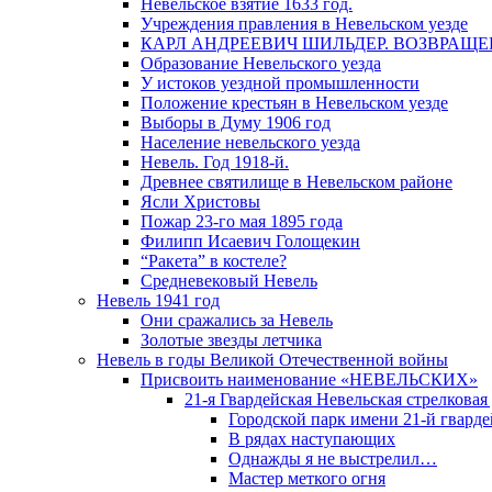
Невельское взятие 1633 год.
Учреждения правления в Невельском уезде
КАРЛ АНДРЕЕВИЧ ШИЛЬДЕР. ВОЗВРАЩ
Образование Невельского уезда
У истоков уездной промышленности
Положение крестьян в Невельском уезде
Выборы в Думу 1906 год
Население невельского уезда
Невель. Год 1918-й.
Древнее святилище в Невельском районе
Ясли Христовы
Пожар 23-го мая 1895 года
Филипп Исаевич Голощекин
“Ракета” в костеле?
Средневековый Невель
Невель 1941 год
Они сражались за Невель
Золотые звезды летчика
Невель в годы Великой Отечественной войны
Присвоить наименование «НЕВЕЛЬСКИХ»
21-я Гвардейская Невельская стрелковая
Городской парк имени 21-й гвард
В рядах наступающих
Однажды я не выстрелил…
Мастер меткого огня