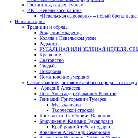
Гостиницы, отдых, туризм
ИКЦ Невельского района
«Невельская сыроварня» – новый бренд наше
Наша история
Традиции и обряды
Рождение младенца
Коляда в Невельском уезде
Радыница
РУСАЛЬНАЯ ИЛИ ЗЕЛЕНАЯ НЕДЕЛЯ. СЕ
Крещение
Сватовство
Свадьба
Похороны
Поминовение умерших
Самое главное достояние любого города – это люди
Аркадий Алексеев
Поэт Александр Ефимович Решетов
Геннадий Григорьевич Тумарев
Музыка души
Творческой строкой
Константин Семёнович Ващилов
Бржушкевич Казимир Эдуардович
Край родной тебе я подарю…
Ковальков Александр Семенович
Александр Иванович Андреев-Снегин