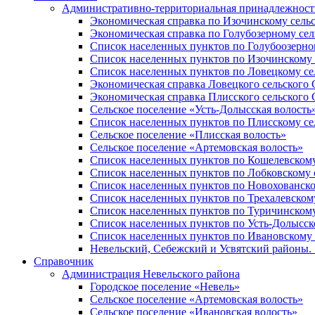
Административно-территориальная принадлежность
Экономическая справка по Изочинскому сель
Экономическая справка по Голубозерному сел
Список населенных пунктов по Голубоозерно
Список населенных пунктов по Изочинскому 
Список населенных пунктов по Ловецкому се
Экономическая справка Ловецкого сельского 
Экономическая справка Плисского сельского 
Сельское поселение «Усть-Долысская волость
Список населенных пунктов по Плисскому се
Сельское поселение «Плисская волость»
Сельское поселение «Артемовская волость»
Список населенных пунктов по Кошелевскому
Список населенных пунктов по Лобковскому 
Список населенных пунктов по Новохованско
Список населенных пунктов по Трехалевском
Список населенных пунктов по Туричинскому
Список населенных пунктов по Усть-Долысск
Список населенных пунктов по Ивановскому 
Невельский, Себежский и Усвятский районы. 1
Справочник
Администрация Невельского района
Городское поселение «Невель»
Сельское поселение «Артемовская волость»
Сельское поселение «Ивановская волость»