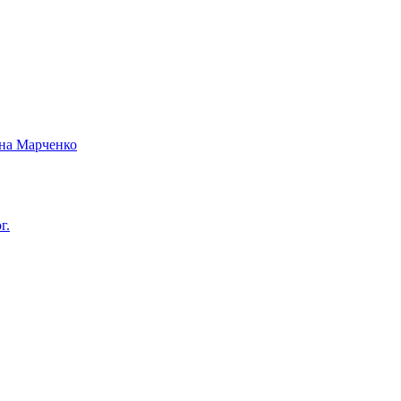
вна Марченко
г.