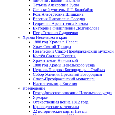
Зиновий Львович Пальцев
Татьяна Алексеевна Зуева
Сельский учитель. Л.Т. Болобайко
Роза Альбертовна Шишкина
Евгения Николаевна Соседко
Генриетта Арсентьевна Быкова
Екатерина Филипповна Долгополова
Петр Титович Сидоренко
Храмы Невельского края
1888 год Храмы г. Невель
Храм Святой Троицы
Невельский Спасо-Преображенский мужской
Костёл Святого Георгия.
Храмы земли Невельской
1888 год Храмы Невельского уезда
Церковь Покрова Богородицы в Стайках
Собор Успения Пресвятой Богородицы
Спасо-Преображенский монастырь
Настоятельница Евгения
Краеведение
Географическое описание Невельского уезда
Ярмарки
Отечественная война 1812 года
Краеведческие материалы
22 исторические карты Невеля