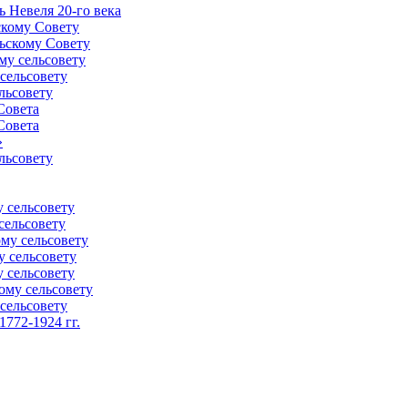
 Невеля 20-го века
скому Совету
ьскому Совету
му сельсовету
сельсовету
льсовету
Совета
Совета
»
льсовету
 сельсовету
сельсовету
му сельсовету
у сельсовету
 сельсовету
ому сельсовету
сельсовету
772-1924 гг.