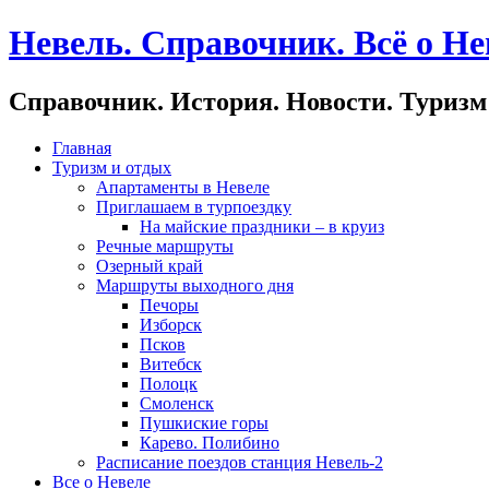
Невель. Справочник. Всё о Не
Справочник. История. Новости. Туризм
Главная
Туризм и отдых
Апартаменты в Невеле
Приглашаем в турпоездку
На майские праздники – в круиз
Речные маршруты
Озерный край
Маршруты выходного дня
Печоры
Изборск
Псков
Витебск
Полоцк
Смоленск
Пушкиские горы
Карево. Полибино
Расписание поездов станция Невель-2
Все о Невеле