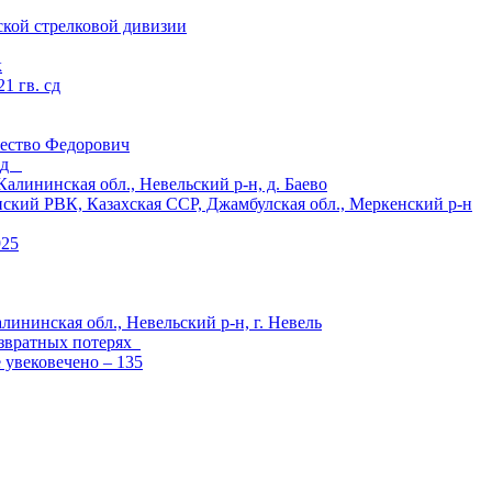
ской стрелковой дивизии
к
1 гв. сд
ество Федорович
 сд
ининская обл., Невельский р-н, д. Баево
й РВК, Казахская ССР, Джамбулская обл., Меркенский р-н
925
лининская обл., Невельский р-н, г. Невель
озвратных потерях
е увековечено – 135