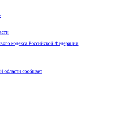
»
асти
ового кодекса Российской Федерации
 области сообщает