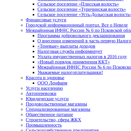
Сельское поселение «Плисская волость»
Сельское поселение «Туричинская волость»
Сельское поселение «Усть-Долысская волость
Финансовые услуги
Городской информационный портал. Все о Невеле
Межрайонная ИФНС России № 6 по Псковской обл
Программа добровольного декларирования
О внесении изменений в часть первую Налог
«Теневые» выплаты доходов
Налоговая служба информирует
Уплата имущественных налогов в 2016 году
«Новый порядок применения ККТ»
Межрайонная ИФНС России № 6 по Псковской
Уважаемые налогоплательщики!
Красота и здоровье
ООО Ленфарм
Услуги населению
Автоперевозки
Юридические услуги
Продовольственные магазины
Специализированные магазины
Общественное питание
Строительство, сфера ЖКХ
Промышленность
Сельскохозяйственные предприятия