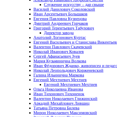
Служение искусству – дар свыше
Василий Данилович Соколовский
Иван Арсентьевич Большаков
Евгения Павловна Кузнецова
Дмитрий Андреевич Горчаков
Григорий Терентьевич Табулович
Директор завода
Анатолий Логинович Куртас
Евгений Васильевич и Станислава Викентье
Валентин Павлович Скачевский
Николай Иванович Ковалев
Сергей Афанасьевич Зуев
Мария Кузьминична Волкова
Иван Фёдорович Жданко, живописец и педаго
Николай Леопольдович Корженевский
Галина Ильинична Маркова
Евгений Мехтиевич Мехтиев
Евгений Мехтиевич Мехтиев
Ольга Николаевна Иванова
Иван Тихонович Тихоненок
Валентин Николаевич Глижинский
Аркадий Михайлович Лившиц
Татьяна Петровна Билева
Мирон Николаевич Максимовский