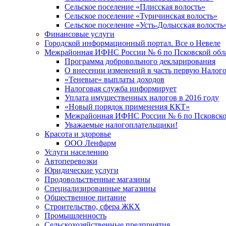
Сельское поселение «Плисская волость»
Сельское поселение «Туричинская волость»
Сельское поселение «Усть-Долысская волость
Финансовые услуги
Городской информационный портал. Все о Невеле
Межрайонная ИФНС России № 6 по Псковской обл
Программа добровольного декларирования
О внесении изменений в часть первую Налог
«Теневые» выплаты доходов
Налоговая служба информирует
Уплата имущественных налогов в 2016 году
«Новый порядок применения ККТ»
Межрайонная ИФНС России № 6 по Псковской
Уважаемые налогоплательщики!
Красота и здоровье
ООО Ленфарм
Услуги населению
Автоперевозки
Юридические услуги
Продовольственные магазины
Специализированные магазины
Общественное питание
Строительство, сфера ЖКХ
Промышленность
Сельскохозяйственные предприятия