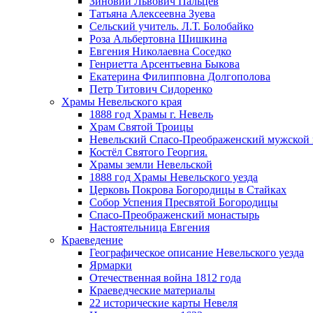
Зиновий Львович Пальцев
Татьяна Алексеевна Зуева
Сельский учитель. Л.Т. Болобайко
Роза Альбертовна Шишкина
Евгения Николаевна Соседко
Генриетта Арсентьевна Быкова
Екатерина Филипповна Долгополова
Петр Титович Сидоренко
Храмы Невельского края
1888 год Храмы г. Невель
Храм Святой Троицы
Невельский Спасо-Преображенский мужской
Костёл Святого Георгия.
Храмы земли Невельской
1888 год Храмы Невельского уезда
Церковь Покрова Богородицы в Стайках
Собор Успения Пресвятой Богородицы
Спасо-Преображенский монастырь
Настоятельница Евгения
Краеведение
Географическое описание Невельского уезда
Ярмарки
Отечественная война 1812 года
Краеведческие материалы
22 исторические карты Невеля