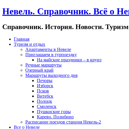
Невель. Справочник. Всё о Не
Справочник. История. Новости. Туризм
Главная
Туризм и отдых
Апартаменты в Невеле
Приглашаем в турпоездку
На майские праздники – в круиз
Речные маршруты
Озерный край
Маршруты выходного дня
Печоры
Изборск
Псков
Витебск
Полоцк
Смоленск
Пушкиские горы
Карево. Полибино
Расписание поездов станция Невель-2
Все о Невеле