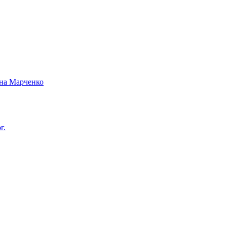
вна Марченко
г.