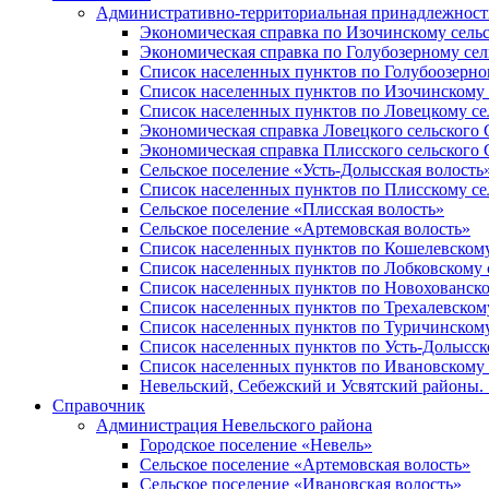
Административно-территориальная принадлежность
Экономическая справка по Изочинскому сель
Экономическая справка по Голубозерному сел
Список населенных пунктов по Голубоозерно
Список населенных пунктов по Изочинскому 
Список населенных пунктов по Ловецкому се
Экономическая справка Ловецкого сельского 
Экономическая справка Плисского сельского 
Сельское поселение «Усть-Долысская волость
Список населенных пунктов по Плисскому се
Сельское поселение «Плисская волость»
Сельское поселение «Артемовская волость»
Список населенных пунктов по Кошелевскому
Список населенных пунктов по Лобковскому 
Список населенных пунктов по Новохованско
Список населенных пунктов по Трехалевском
Список населенных пунктов по Туричинскому
Список населенных пунктов по Усть-Долысск
Список населенных пунктов по Ивановскому 
Невельский, Себежский и Усвятский районы. 1
Справочник
Администрация Невельского района
Городское поселение «Невель»
Сельское поселение «Артемовская волость»
Сельское поселение «Ивановская волость»