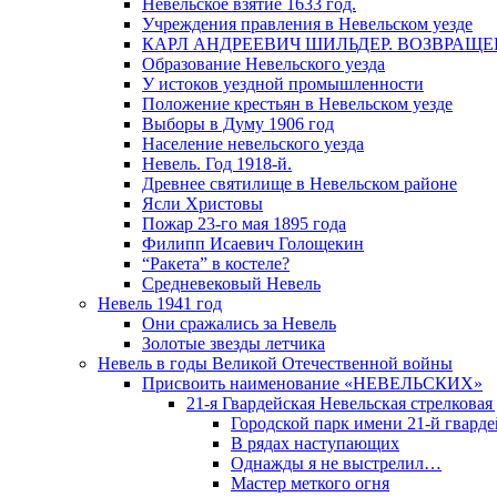
Невельское взятие 1633 год.
Учреждения правления в Невельском уезде
КАРЛ АНДРЕЕВИЧ ШИЛЬДЕР. ВОЗВРАЩ
Образование Невельского уезда
У истоков уездной промышленности
Положение крестьян в Невельском уезде
Выборы в Думу 1906 год
Население невельского уезда
Невель. Год 1918-й.
Древнее святилище в Невельском районе
Ясли Христовы
Пожар 23-го мая 1895 года
Филипп Исаевич Голощекин
“Ракета” в костеле?
Средневековый Невель
Невель 1941 год
Они сражались за Невель
Золотые звезды летчика
Невель в годы Великой Отечественной войны
Присвоить наименование «НЕВЕЛЬСКИХ»
21-я Гвардейская Невельская стрелковая
Городской парк имени 21-й гвард
В рядах наступающих
Однажды я не выстрелил…
Мастер меткого огня