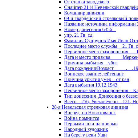
От станка заводского
Снайпер 21-й Невельской гвардей
Командир дивизии
69-й гвардейский стрелковый пол
Название источника информации 2
Номер донесения 6356
упр. 21 Гв. сд
Фамилия Супрунов Имя Иван Отч
Последнее место службы 21 Гв.
Первичное место захоронения Кал
Дата и место призыва Меркенски
Причина выбытия убит
Дата рождения/Возраст __.__.1
Воинское звание: лейтенант
Причина убытия умер – от ран
Дата выбытия 19.12.1943
Первичное место захоронения – Ка
Тип донесения Донесения о безв
Всего – 256, Увековечено – 121, Н
28-я Невельская стрелковая дивизия
Вперед, на Новохованск
Война помнится
Первыми шли на прорыв
Народный художник
На берегу реки Ущи