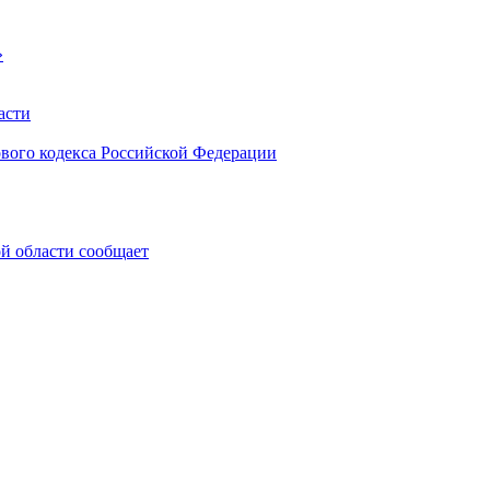
»
асти
ового кодекса Российской Федерации
 области сообщает