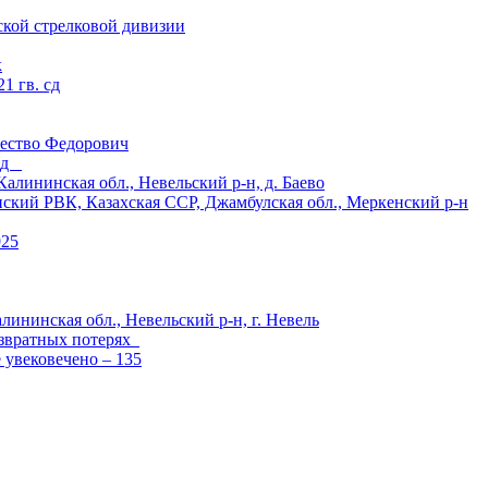
ской стрелковой дивизии
к
1 гв. сд
ество Федорович
 сд
ининская обл., Невельский р-н, д. Баево
й РВК, Казахская ССР, Джамбулская обл., Меркенский р-н
925
лининская обл., Невельский р-н, г. Невель
озвратных потерях
е увековечено – 135