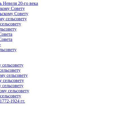
 Невеля 20-го века
скому Совету
ьскому Совету
му сельсовету
сельсовету
льсовету
Совета
Совета
»
льсовету
 сельсовету
сельсовету
му сельсовету
у сельсовету
 сельсовету
ому сельсовету
сельсовету
772-1924 гг.