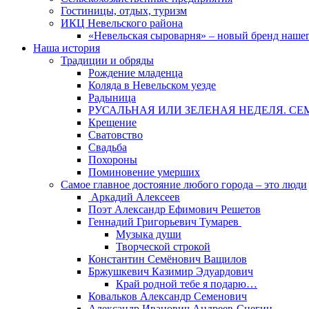
Гостиницы, отдых, туризм
ИКЦ Невельского района
«Невельская сыроварня» – новый бренд наше
Наша история
Традиции и обряды
Рождение младенца
Коляда в Невельском уезде
Радыница
РУСАЛЬНАЯ ИЛИ ЗЕЛЕНАЯ НЕДЕЛЯ. СЕ
Крещение
Сватовство
Свадьба
Похороны
Поминовение умерших
Самое главное достояние любого города – это люди
Аркадий Алексеев
Поэт Александр Ефимович Решетов
Геннадий Григорьевич Тумарев
Музыка души
Творческой строкой
Константин Семёнович Ващилов
Бржушкевич Казимир Эдуардович
Край родной тебе я подарю…
Ковальков Александр Семенович
Александр Иванович Андреев-Снегин