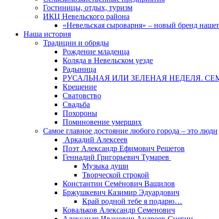
Гостиницы, отдых, туризм
ИКЦ Невельского района
«Невельская сыроварня» – новый бренд наше
Наша история
Традиции и обряды
Рождение младенца
Коляда в Невельском уезде
Радыница
РУСАЛЬНАЯ ИЛИ ЗЕЛЕНАЯ НЕДЕЛЯ. СЕ
Крещение
Сватовство
Свадьба
Похороны
Поминовение умерших
Самое главное достояние любого города – это люди
Аркадий Алексеев
Поэт Александр Ефимович Решетов
Геннадий Григорьевич Тумарев
Музыка души
Творческой строкой
Константин Семёнович Ващилов
Бржушкевич Казимир Эдуардович
Край родной тебе я подарю…
Ковальков Александр Семенович
Александр Иванович Андреев-Снегин