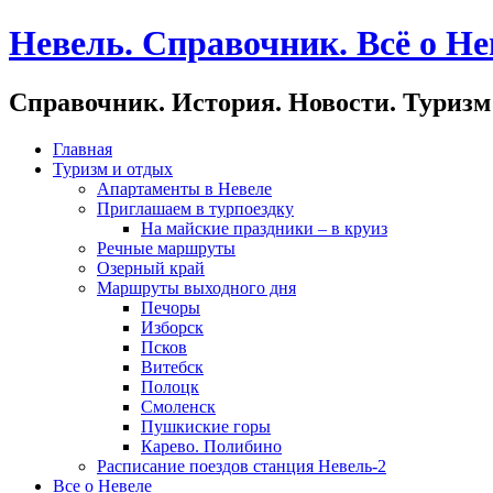
Невель. Справочник. Всё о Не
Справочник. История. Новости. Туризм
Главная
Туризм и отдых
Апартаменты в Невеле
Приглашаем в турпоездку
На майские праздники – в круиз
Речные маршруты
Озерный край
Маршруты выходного дня
Печоры
Изборск
Псков
Витебск
Полоцк
Смоленск
Пушкиские горы
Карево. Полибино
Расписание поездов станция Невель-2
Все о Невеле