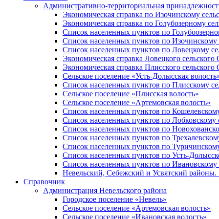
Административно-территориальная принадлежность
Экономическая справка по Изочинскому сель
Экономическая справка по Голубозерному сел
Список населенных пунктов по Голубоозерно
Список населенных пунктов по Изочинскому 
Список населенных пунктов по Ловецкому се
Экономическая справка Ловецкого сельского 
Экономическая справка Плисского сельского 
Сельское поселение «Усть-Долысская волость
Список населенных пунктов по Плисскому се
Сельское поселение «Плисская волость»
Сельское поселение «Артемовская волость»
Список населенных пунктов по Кошелевскому
Список населенных пунктов по Лобковскому 
Список населенных пунктов по Новохованско
Список населенных пунктов по Трехалевском
Список населенных пунктов по Туричинскому
Список населенных пунктов по Усть-Долысск
Список населенных пунктов по Ивановскому 
Невельский, Себежский и Усвятский районы. 1
Справочник
Администрация Невельского района
Городское поселение «Невель»
Сельское поселение «Артемовская волость»
Сельское поселение «Ивановская волость»