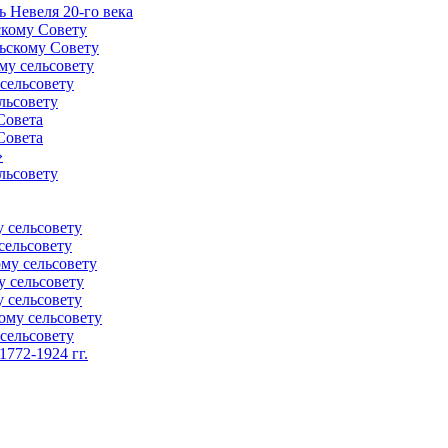
 Невеля 20-го века
скому Совету
ьскому Совету
му сельсовету
сельсовету
льсовету
Совета
Совета
»
льсовету
 сельсовету
сельсовету
му сельсовету
у сельсовету
 сельсовету
ому сельсовету
сельсовету
772-1924 гг.