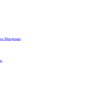
вна Марченко
г.