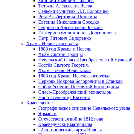
Зиновий Львович Пальцев
Татьяна Алексеевна Зуева
Сельский учитель. Л.Т. Болобайко
Роза Альбертовна Шишкина
Евгения Николаевна Соседко
Генриетта Арсентьевна Быкова
Екатерина Филипповна Долгополова
Петр Титович Сидоренко
Храмы Невельского края
1888 год Храмы г. Невель
Храм Святой Троицы
Невельский Спасо-Преображенский мужской
Костёл Святого Георгия.
Храмы земли Невельской
1888 год Храмы Невельского уезда
Церковь Покрова Богородицы в Стайках
Собор Успения Пресвятой Богородицы
Спасо-Преображенский монастырь
Настоятельница Евгения
Краеведение
Географическое описание Невельского уезда
Ярмарки
Отечественная война 1812 года
Краеведческие материалы
22 исторические карты Невеля