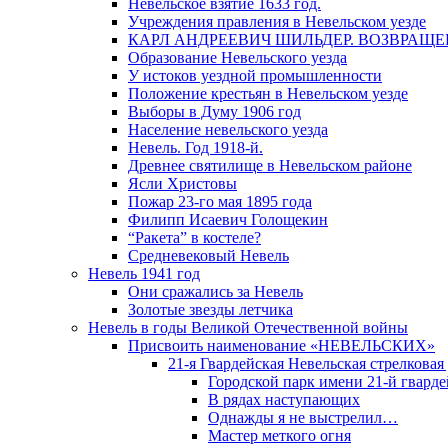
Невельское взятие 1633 год.
Учреждения правления в Невельском уезде
КАРЛ АНДРЕЕВИЧ ШИЛЬДЕР. ВОЗВРАЩ
Образование Невельского уезда
У истоков уездной промышленности
Положение крестьян в Невельском уезде
Выборы в Думу 1906 год
Население невельского уезда
Невель. Год 1918-й.
Древнее святилище в Невельском районе
Ясли Христовы
Пожар 23-го мая 1895 года
Филипп Исаевич Голощекин
“Ракета” в костеле?
Средневековый Невель
Невель 1941 год
Они сражались за Невель
Золотые звезды летчика
Невель в годы Великой Отечественной войны
Присвоить наименование «НЕВЕЛЬСКИХ»
21-я Гвардейская Невельская стрелковая
Городской парк имени 21-й гвард
В рядах наступающих
Однажды я не выстрелил…
Мастер меткого огня