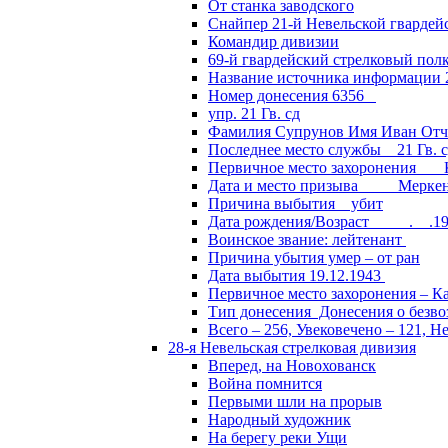
От станка заводского
Снайпер 21-й Невельской гвардей
Командир дивизии
69-й гвардейский стрелковый пол
Название источника информации 2
Номер донесения 6356
упр. 21 Гв. сд
Фамилия Супрунов Имя Иван Отч
Последнее место службы 21 Гв.
Первичное место захоронения Кал
Дата и место призыва Меркенски
Причина выбытия убит
Дата рождения/Возраст __.__.1
Воинское звание: лейтенант
Причина убытия умер – от ран
Дата выбытия 19.12.1943
Первичное место захоронения – Ка
Тип донесения Донесения о безв
Всего – 256, Увековечено – 121, Н
28-я Невельская стрелковая дивизия
Вперед, на Новохованск
Война помнится
Первыми шли на прорыв
Народный художник
На берегу реки Ущи