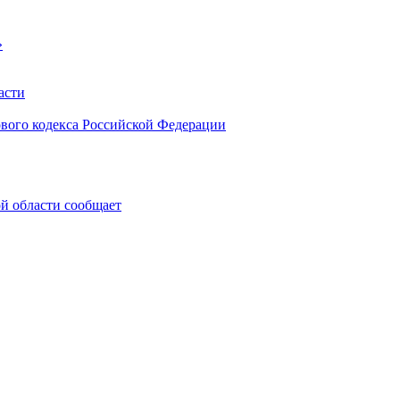
»
асти
ового кодекса Российской Федерации
 области сообщает