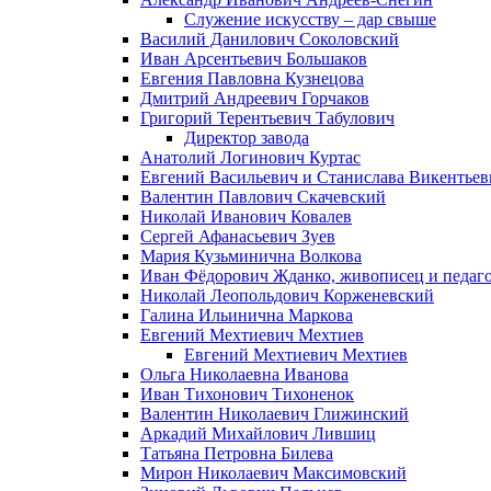
Служение искусству – дар свыше
Василий Данилович Соколовский
Иван Арсентьевич Большаков
Евгения Павловна Кузнецова
Дмитрий Андреевич Горчаков
Григорий Терентьевич Табулович
Директор завода
Анатолий Логинович Куртас
Евгений Васильевич и Станислава Викентье
Валентин Павлович Скачевский
Николай Иванович Ковалев
Сергей Афанасьевич Зуев
Мария Кузьминична Волкова
Иван Фёдорович Жданко, живописец и педаго
Николай Леопольдович Корженевский
Галина Ильинична Маркова
Евгений Мехтиевич Мехтиев
Евгений Мехтиевич Мехтиев
Ольга Николаевна Иванова
Иван Тихонович Тихоненок
Валентин Николаевич Глижинский
Аркадий Михайлович Лившиц
Татьяна Петровна Билева
Мирон Николаевич Максимовский