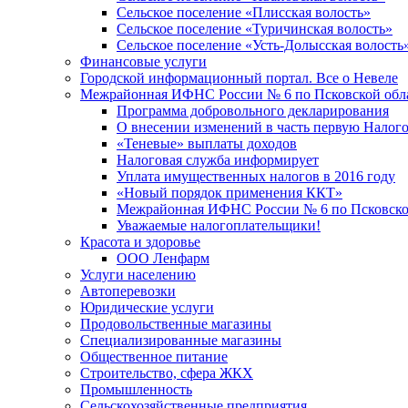
Сельское поселение «Плисская волость»
Сельское поселение «Туричинская волость»
Сельское поселение «Усть-Долысская волость
Финансовые услуги
Городской информационный портал. Все о Невеле
Межрайонная ИФНС России № 6 по Псковской обл
Программа добровольного декларирования
О внесении изменений в часть первую Налог
«Теневые» выплаты доходов
Налоговая служба информирует
Уплата имущественных налогов в 2016 году
«Новый порядок применения ККТ»
Межрайонная ИФНС России № 6 по Псковской
Уважаемые налогоплательщики!
Красота и здоровье
ООО Ленфарм
Услуги населению
Автоперевозки
Юридические услуги
Продовольственные магазины
Специализированные магазины
Общественное питание
Строительство, сфера ЖКХ
Промышленность
Сельскохозяйственные предприятия