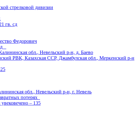
ской стрелковой дивизии
к
1 гв. сд
ество Федорович
 сд
ининская обл., Невельский р-н, д. Баево
й РВК, Казахская ССР, Джамбулская обл., Меркенский р-н
925
лининская обл., Невельский р-н, г. Невель
озвратных потерях
е увековечено – 135