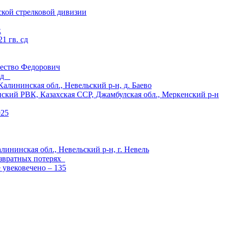
ской стрелковой дивизии
к
1 гв. сд
ество Федорович
 сд
ининская обл., Невельский р-н, д. Баево
й РВК, Казахская ССР, Джамбулская обл., Меркенский р-н
925
лининская обл., Невельский р-н, г. Невель
озвратных потерях
е увековечено – 135