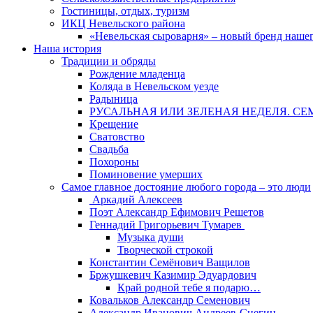
Гостиницы, отдых, туризм
ИКЦ Невельского района
«Невельская сыроварня» – новый бренд наше
Наша история
Традиции и обряды
Рождение младенца
Коляда в Невельском уезде
Радыница
РУСАЛЬНАЯ ИЛИ ЗЕЛЕНАЯ НЕДЕЛЯ. СЕ
Крещение
Сватовство
Свадьба
Похороны
Поминовение умерших
Самое главное достояние любого города – это люди
Аркадий Алексеев
Поэт Александр Ефимович Решетов
Геннадий Григорьевич Тумарев
Музыка души
Творческой строкой
Константин Семёнович Ващилов
Бржушкевич Казимир Эдуардович
Край родной тебе я подарю…
Ковальков Александр Семенович
Александр Иванович Андреев-Снегин