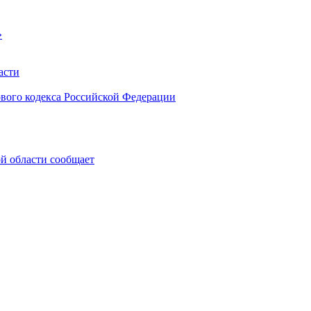
»
асти
ового кодекса Российской Федерации
 области сообщает