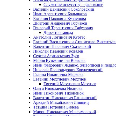
Служение искусству – дар свыше
Василий Данилович Соколовский
Иван Арсентьевич Большаков
Евгения Павловна Кузнецова
Дмитрий Андреевич Горчаков
Григорий Терентьевич Табулович
Директор завода
Анатолий Логинович Куртас
Евгений Васильевич и Станислава Викентье
Валентин Павлович Скачевский
Николай Иванович Ковалев
Сергей Афанасьевич Зуев
Мария Кузьминична Волкова
Иван Фёдорович Жданко, живописец и педаго
Николай Леопольдович Корженевский
Галина Ильинична Маркова
Евгений Мехтиевич Мехтиев
Евгений Мехтиевич Мехтиев
Ольга Николаевна Иванова
Иван Тихонович Тихоненок
Валентин Николаевич Глижинский
Аркадий Михайлович Лившиц
Татьяна Петровна Билева
Мирон Николаевич Максимовский