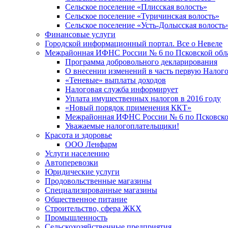
Сельское поселение «Плисская волость»
Сельское поселение «Туричинская волость»
Сельское поселение «Усть-Долысская волость
Финансовые услуги
Городской информационный портал. Все о Невеле
Межрайонная ИФНС России № 6 по Псковской обл
Программа добровольного декларирования
О внесении изменений в часть первую Налог
«Теневые» выплаты доходов
Налоговая служба информирует
Уплата имущественных налогов в 2016 году
«Новый порядок применения ККТ»
Межрайонная ИФНС России № 6 по Псковской
Уважаемые налогоплательщики!
Красота и здоровье
ООО Ленфарм
Услуги населению
Автоперевозки
Юридические услуги
Продовольственные магазины
Специализированные магазины
Общественное питание
Строительство, сфера ЖКХ
Промышленность
Сельскохозяйственные предприятия