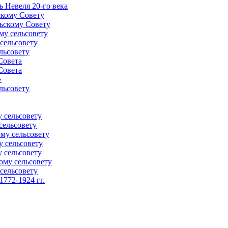
 Невеля 20-го века
скому Совету
ьскому Совету
му сельсовету
сельсовету
льсовету
Совета
Совета
»
льсовету
 сельсовету
сельсовету
му сельсовету
у сельсовету
 сельсовету
ому сельсовету
сельсовету
772-1924 гг.