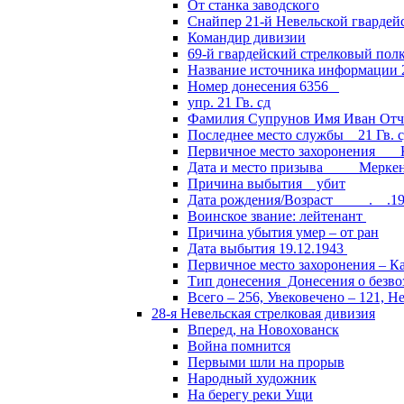
От станка заводского
Снайпер 21-й Невельской гвардей
Командир дивизии
69-й гвардейский стрелковый пол
Название источника информации 2
Номер донесения 6356
упр. 21 Гв. сд
Фамилия Супрунов Имя Иван Отч
Последнее место службы 21 Гв.
Первичное место захоронения Кал
Дата и место призыва Меркенски
Причина выбытия убит
Дата рождения/Возраст __.__.1
Воинское звание: лейтенант
Причина убытия умер – от ран
Дата выбытия 19.12.1943
Первичное место захоронения – Ка
Тип донесения Донесения о безв
Всего – 256, Увековечено – 121, Н
28-я Невельская стрелковая дивизия
Вперед, на Новохованск
Война помнится
Первыми шли на прорыв
Народный художник
На берегу реки Ущи