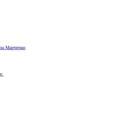
вна Марченко
г.