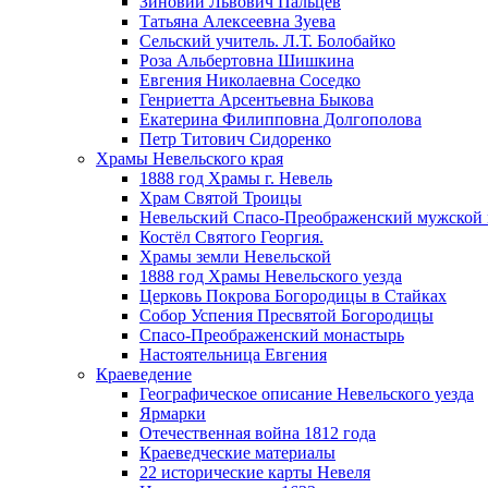
Зиновий Львович Пальцев
Татьяна Алексеевна Зуева
Сельский учитель. Л.Т. Болобайко
Роза Альбертовна Шишкина
Евгения Николаевна Соседко
Генриетта Арсентьевна Быкова
Екатерина Филипповна Долгополова
Петр Титович Сидоренко
Храмы Невельского края
1888 год Храмы г. Невель
Храм Святой Троицы
Невельский Спасо-Преображенский мужской
Костёл Святого Георгия.
Храмы земли Невельской
1888 год Храмы Невельского уезда
Церковь Покрова Богородицы в Стайках
Собор Успения Пресвятой Богородицы
Спасо-Преображенский монастырь
Настоятельница Евгения
Краеведение
Географическое описание Невельского уезда
Ярмарки
Отечественная война 1812 года
Краеведческие материалы
22 исторические карты Невеля