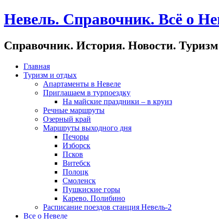
Невель. Справочник. Всё о Не
Справочник. История. Новости. Туризм
Главная
Туризм и отдых
Апартаменты в Невеле
Приглашаем в турпоездку
На майские праздники – в круиз
Речные маршруты
Озерный край
Маршруты выходного дня
Печоры
Изборск
Псков
Витебск
Полоцк
Смоленск
Пушкиские горы
Карево. Полибино
Расписание поездов станция Невель-2
Все о Невеле