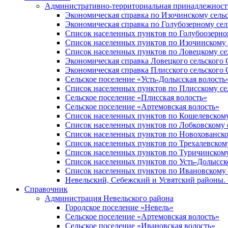
Административно-территориальная принадлежность
Экономическая справка по Изочинскому сель
Экономическая справка по Голубозерному сел
Список населенных пунктов по Голубоозерно
Список населенных пунктов по Изочинскому 
Список населенных пунктов по Ловецкому се
Экономическая справка Ловецкого сельского 
Экономическая справка Плисского сельского 
Сельское поселение «Усть-Долысская волость
Список населенных пунктов по Плисскому се
Сельское поселение «Плисская волость»
Сельское поселение «Артемовская волость»
Список населенных пунктов по Кошелевскому
Список населенных пунктов по Лобковскому 
Список населенных пунктов по Новохованско
Список населенных пунктов по Трехалевском
Список населенных пунктов по Туричинскому
Список населенных пунктов по Усть-Долысск
Список населенных пунктов по Ивановскому 
Невельский, Себежский и Усвятский районы. 1
Справочник
Администрация Невельского района
Городское поселение «Невель»
Сельское поселение «Артемовская волость»
Сельское поселение «Ивановская волость»