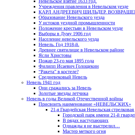
Невельское взятие 1633 год.
Учреждения правления в Невельском уезде
КАРЛ АНДРЕЕВИЧ ШИЛЬДЕР. ВОЗВРАЩ
Образование Невельского уезда
У истоков уездной промышленности
Положение крестьян в Невельском уезде
Выборы в Думу 1906 год
Население невельского уезда
Невель. Год 1918-й.
Древнее святилище в Невельском районе
Ясли Христовы
Пожар 23-го мая 1895 года
Филипп Исаевич Голощекин
“Ракета” в костеле?
Средневековый Невель
Невель 1941 год
Они сражались за Невель
Золотые звезды летчика
Невель в годы Великой Отечественной войны
Присвоить наименование «НЕВЕЛЬСКИХ»
21-я Гвардейская Невельская стрелковая
Городской парк имени 21-й гвард
В рядах наступающих
Однажды я не выстрелил…
Мастер меткого огня