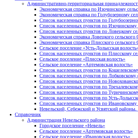
Административно-территориальная принадлежность
Экономическая справка по Изочинскому сель
Экономическая справка по Голубозерному сел
Список населенных пунктов по Голубоозерно
Список населенных пунктов по Изочинскому 
Список населенных пунктов по Ловецкому се
Экономическая справка Ловецкого сельского 
Экономическая справка Плисского сельского 
Сельское поселение «Усть-Долысская волость
Список населенных пунктов по Плисскому се
Сельское поселение «Плисская волость»
Сельское поселение «Артемовская волость»
Список населенных пунктов по Кошелевскому
Список населенных пунктов по Лобковскому 
Список населенных пунктов по Новохованско
Список населенных пунктов по Трехалевском
Список населенных пунктов по Туричинскому
Список населенных пунктов по Усть-Долысск
Список населенных пунктов по Ивановскому 
Невельский, Себежский и Усвятский районы. 1
Справочник
Администрация Невельского района
Городское поселение «Невель»
Сельское поселение «Артемовская волость»
Сельское поселение «Ивановская волость»