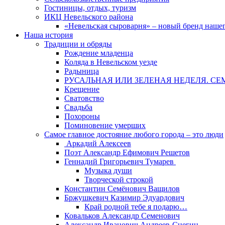
Гостиницы, отдых, туризм
ИКЦ Невельского района
«Невельская сыроварня» – новый бренд наше
Наша история
Традиции и обряды
Рождение младенца
Коляда в Невельском уезде
Радыница
РУСАЛЬНАЯ ИЛИ ЗЕЛЕНАЯ НЕДЕЛЯ. СЕ
Крещение
Сватовство
Свадьба
Похороны
Поминовение умерших
Самое главное достояние любого города – это люди
Аркадий Алексеев
Поэт Александр Ефимович Решетов
Геннадий Григорьевич Тумарев
Музыка души
Творческой строкой
Константин Семёнович Ващилов
Бржушкевич Казимир Эдуардович
Край родной тебе я подарю…
Ковальков Александр Семенович
Александр Иванович Андреев-Снегин