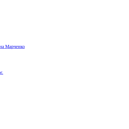
вна Марченко
г.