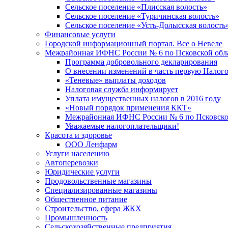
Сельское поселение «Плисская волость»
Сельское поселение «Туричинская волость»
Сельское поселение «Усть-Долысская волость
Финансовые услуги
Городской информационный портал. Все о Невеле
Межрайонная ИФНС России № 6 по Псковской обл
Программа добровольного декларирования
О внесении изменений в часть первую Налог
«Теневые» выплаты доходов
Налоговая служба информирует
Уплата имущественных налогов в 2016 году
«Новый порядок применения ККТ»
Межрайонная ИФНС России № 6 по Псковской
Уважаемые налогоплательщики!
Красота и здоровье
ООО Ленфарм
Услуги населению
Автоперевозки
Юридические услуги
Продовольственные магазины
Специализированные магазины
Общественное питание
Строительство, сфера ЖКХ
Промышленность
Сельскохозяйственные предприятия