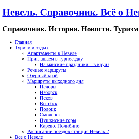
Невель. Справочник. Всё о Не
Справочник. История. Новости. Туризм
Главная
Туризм и отдых
Апартаменты в Невеле
Приглашаем в турпоездку
На майские праздники – в круиз
Речные маршруты
Озерный край
Маршруты выходного дня
Печоры
Изборск
Псков
Витебск
Полоцк
Смоленск
Пушкиские горы
Карево. Полибино
Расписание поездов станция Невель-2
Все о Невеле