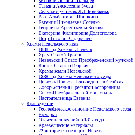
Зиновий Львович Пальцев
Татьяна Алексеевна Зуева
Сельский учитель. Л.Т. Болобайко
Роза Альбертовна Шишкина
Евгения Николаевна Соседко
Генриетта Арсентьевна Быкова
Екатерина Филипповна Долгополова
Петр Титович Сидоренко
Храмы Невельского края
1888 год Храмы г. Невель
Храм Святой Троицы
Невельский Спасо-Преображенский мужской
Костёл Святого Георгия.
Храмы земли Невельской
1888 год Храмы Невельского уезда
Церковь Покрова Богородицы в Стайках
Собор Успения Пресвятой Богородицы
Спасо-Преображенский монастырь
Настоятельница Евгения
Краеведение
Географическое описание Невельского уезда
Ярмарки
Отечественная война 1812 года
Краеведческие материалы
22 исторические карты Невеля