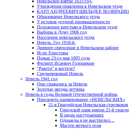
Невельское взятие 1633 год.
Учреждения правления в Невельском уезде
КАРЛ АНДРЕЕВИЧ ШИЛЬДЕР. ВОЗВРАЩ
Образование Невельского уезда
У истоков уездной промышленности
Положение крестьян в Невельском уезде
Выборы в Думу 1906 год
Население невельского уезда
Невель. Год 1918-й.
Древнее святилище в Невельском районе
Ясли Христовы
Пожар 23-го мая 1895 года
Филипп Исаевич Голощекин
“Ракета” в костеле?
Средневековый Невель
Невель 1941 год
Они сражались за Невель
Золотые звезды летчика
Невель в годы Великой Отечественной войны
Присвоить наименование «НЕВЕЛЬСКИХ»
21-я Гвардейская Невельская стрелковая
Городской парк имени 21-й гвард
В рядах наступающих
Однажды я не выстрелил…
Мастер меткого огня