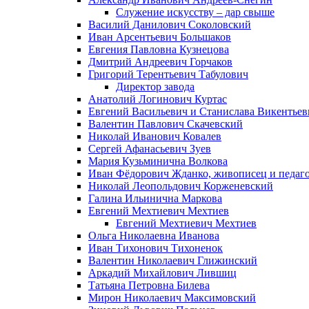
Служение искусству – дар свыше
Василий Данилович Соколовский
Иван Арсентьевич Большаков
Евгения Павловна Кузнецова
Дмитрий Андреевич Горчаков
Григорий Терентьевич Табулович
Директор завода
Анатолий Логинович Куртас
Евгений Васильевич и Станислава Викентье
Валентин Павлович Скачевский
Николай Иванович Ковалев
Сергей Афанасьевич Зуев
Мария Кузьминична Волкова
Иван Фёдорович Жданко, живописец и педаго
Николай Леопольдович Корженевский
Галина Ильинична Маркова
Евгений Мехтиевич Мехтиев
Евгений Мехтиевич Мехтиев
Ольга Николаевна Иванова
Иван Тихонович Тихоненок
Валентин Николаевич Глижинский
Аркадий Михайлович Лившиц
Татьяна Петровна Билева
Мирон Николаевич Максимовский