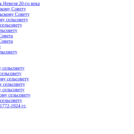
 Невеля 20-го века
скому Совету
ьскому Совету
му сельсовету
сельсовету
льсовету
Совета
Совета
»
льсовету
 сельсовету
сельсовету
му сельсовету
у сельсовету
 сельсовету
ому сельсовету
сельсовету
772-1924 гг.