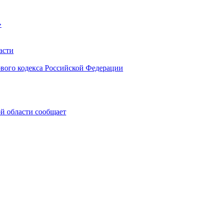
»
асти
ового кодекса Российской Федерации
 области сообщает