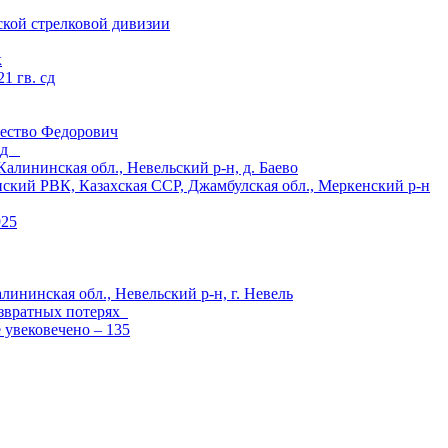
ской стрелковой дивизии
к
1 гв. сд
ество Федорович
 сд
ининская обл., Невельский р-н, д. Баево
й РВК, Казахская ССР, Джамбулская обл., Меркенский р-н
925
лининская обл., Невельский р-н, г. Невель
озвратных потерях
е увековечено – 135