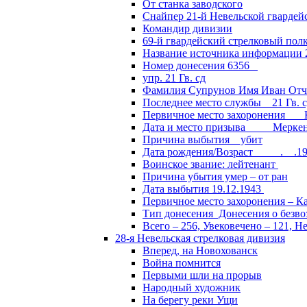
От станка заводского
Снайпер 21-й Невельской гвардей
Командир дивизии
69-й гвардейский стрелковый пол
Название источника информации 2
Номер донесения 6356
упр. 21 Гв. сд
Фамилия Супрунов Имя Иван Отч
Последнее место службы 21 Гв.
Первичное место захоронения Кал
Дата и место призыва Меркенски
Причина выбытия убит
Дата рождения/Возраст __.__.1
Воинское звание: лейтенант
Причина убытия умер – от ран
Дата выбытия 19.12.1943
Первичное место захоронения – Ка
Тип донесения Донесения о безв
Всего – 256, Увековечено – 121, Н
28-я Невельская стрелковая дивизия
Вперед, на Новохованск
Война помнится
Первыми шли на прорыв
Народный художник
На берегу реки Ущи