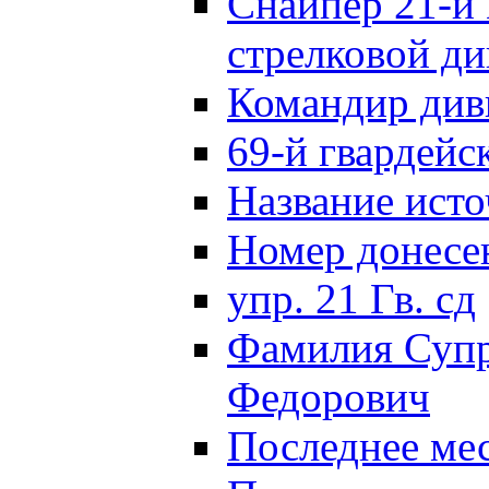
Снайпер 21-й 
стрелковой д
Командир див
69-й гвардейс
Название исто
Номер донес
упр. 21 Гв. сд
Фамилия Супр
Федорович
Последнее ме