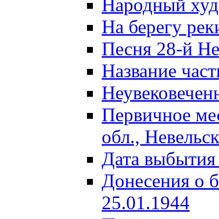
Народный ху
На берегу ре
Песня 28-й Не
Название част
Неувековечен
Первичное ме
обл., Невельс
Дата выбытия
Донесения о б
25.01.1944