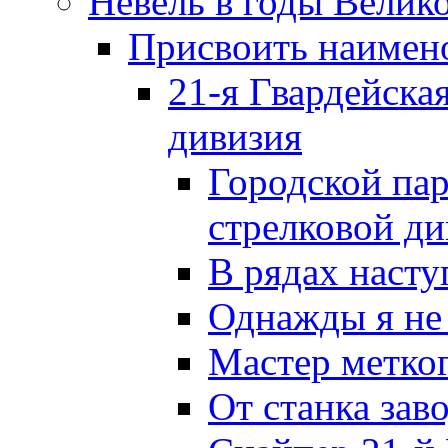
Невель в годы Велик
Присвоить наиме
21-я Гвардейска
дивизия
Городской пар
стрелковой д
В рядах наст
Однажды я не
Мастер метког
От станка зав