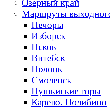
Озерный край
Маршруты выходног
Печоры
Изборск
Псков
Витебск
Полоцк
Смоленск
Пушкиские горы
Карево. Полибино