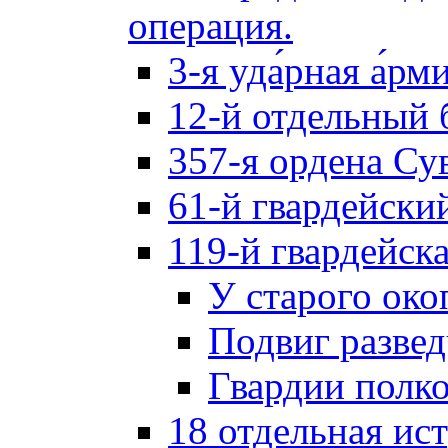
операция.
3-я уда́рная а́рм
12-й отдельный 
357-я ордена Су
61-й гвардейски
119-й гвардейск
У старого око
Подвиг разве
Гвардии полк
18 отдельная ис