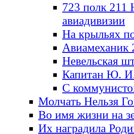
723 полк 211
авиадивизии
На крыльях п
Авиамеханик 
Невельская ш
Капитан Ю. И
С коммунисто
Молчать Нельзя Го
Во имя жизни на зе
Их наградила Роди