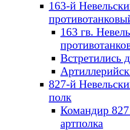
163-й Невельск
противотанковы
163 гв. Невел
противотанко
Встретились 
Артиллерийск
827-й Невельск
полк
Командир 827
артполка