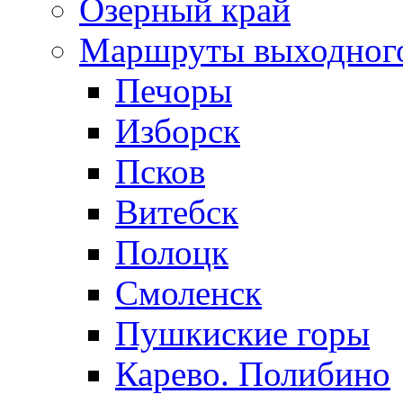
Озерный край
Маршруты выходног
Печоры
Изборск
Псков
Витебск
Полоцк
Смоленск
Пушкиские горы
Карево. Полибино