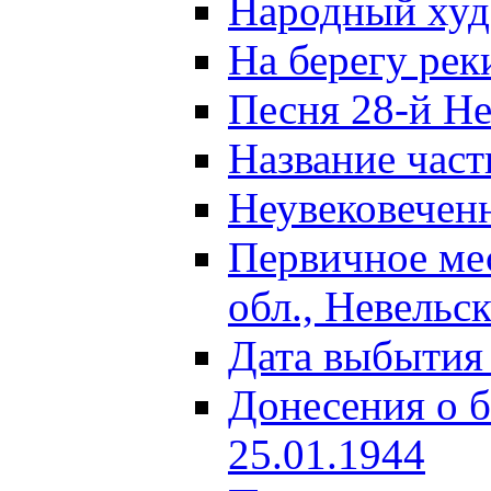
Народный ху
На берегу ре
Песня 28-й Не
Название част
Неувековечен
Первичное ме
обл., Невельс
Дата выбытия
Донесения о б
25.01.1944