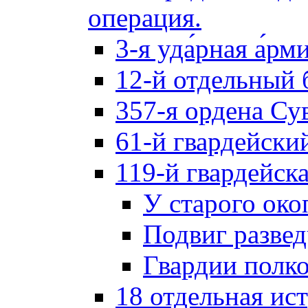
операция.
3-я уда́рная а́рм
12-й отдельный 
357-я ордена Су
61-й гвардейски
119-й гвардейск
У старого око
Подвиг разве
Гвардии полк
18 отдельная ис