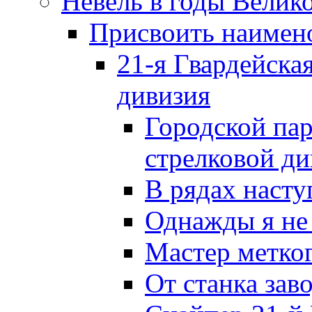
Невель в годы Велик
Присвоить наиме
21-я Гвардейска
дивизия
Городской пар
стрелковой д
В рядах наст
Однажды я не
Мастер метког
От станка зав