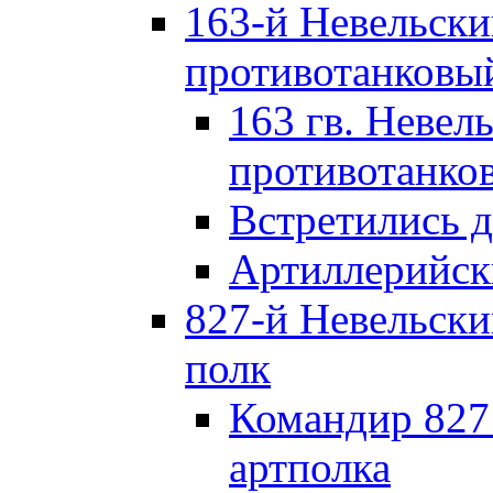
163-й Невельск
противотанковы
163 гв. Невел
противотанко
Встретились 
Артиллерийск
827-й Невельск
полк
Командир 827
артполка