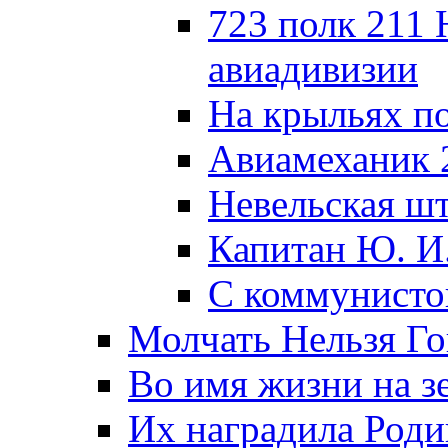
723 полк 211
авиадивизии
На крыльях п
Авиамеханик 
Невельская ш
Капитан Ю. И
С коммунисто
Молчать Нельзя Го
Во имя жизни на зе
Их наградила Роди