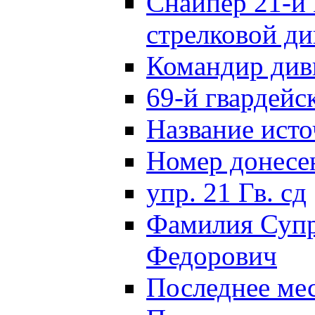
Снайпер 21-й 
стрелковой д
Командир див
69-й гвардейс
Название исто
Номер донес
упр. 21 Гв. сд
Фамилия Супр
Федорович
Последнее ме