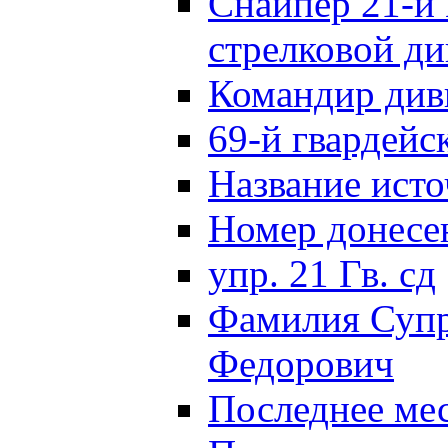
Снайпер 21-й 
стрелковой д
Командир див
69-й гвардейс
Название исто
Номер донес
упр. 21 Гв. сд
Фамилия Супр
Федорович
Последнее ме