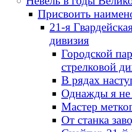
Невель в годы Велик
Присвоить наиме
21-я Гвардейска
дивизия
Городской пар
стрелковой д
В рядах наст
Однажды я не
Мастер метког
От станка зав