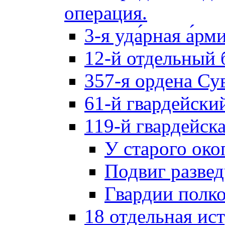
операция.
3-я уда́рная а́рм
12-й отдельный 
357-я ордена Су
61-й гвардейски
119-й гвардейск
У старого око
Подвиг разве
Гвардии полк
18 отдельная ис