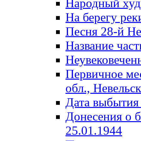
Народный ху
На берегу ре
Песня 28-й Не
Название част
Неувековечен
Первичное ме
обл., Невельс
Дата выбытия
Донесения о б
25.01.1944