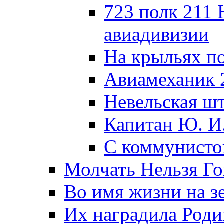
723 полк 211
авиадивизии
На крыльях п
Авиамеханик 
Невельская ш
Капитан Ю. И
С коммунисто
Молчать Нельзя Го
Во имя жизни на зе
Их наградила Роди