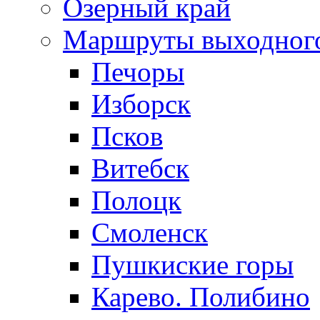
Озерный край
Маршруты выходног
Печоры
Изборск
Псков
Витебск
Полоцк
Смоленск
Пушкиские горы
Карево. Полибино