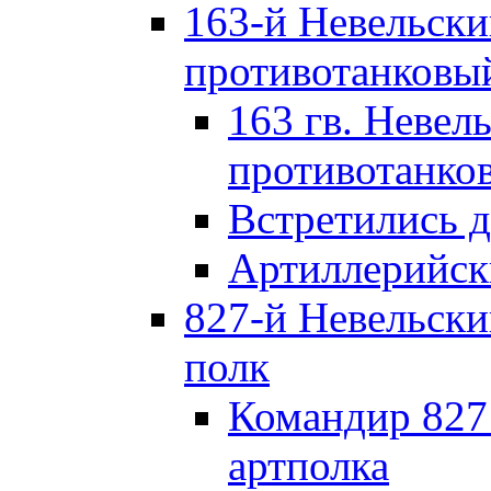
163-й Невельск
противотанковы
163 гв. Невел
противотанко
Встретились 
Артиллерийск
827-й Невельск
полк
Командир 827
артполка