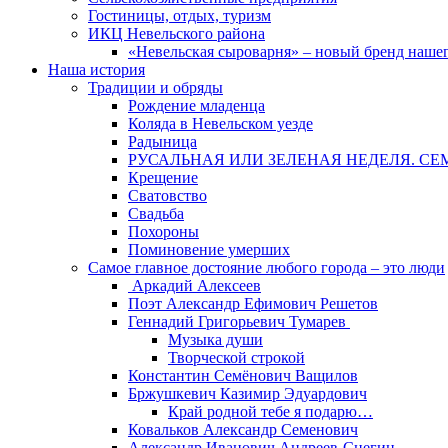
Гостиницы, отдых, туризм
ИКЦ Невельского района
«Невельская сыроварня» – новый бренд наше
Наша история
Традиции и обряды
Рождение младенца
Коляда в Невельском уезде
Радыница
РУСАЛЬНАЯ ИЛИ ЗЕЛЕНАЯ НЕДЕЛЯ. СЕ
Крещение
Сватовство
Свадьба
Похороны
Поминовение умерших
Самое главное достояние любого города – это люди
Аркадий Алексеев
Поэт Александр Ефимович Решетов
Геннадий Григорьевич Тумарев
Музыка души
Творческой строкой
Константин Семёнович Ващилов
Бржушкевич Казимир Эдуардович
Край родной тебе я подарю…
Ковальков Александр Семенович
Александр Иванович Андреев-Снегин