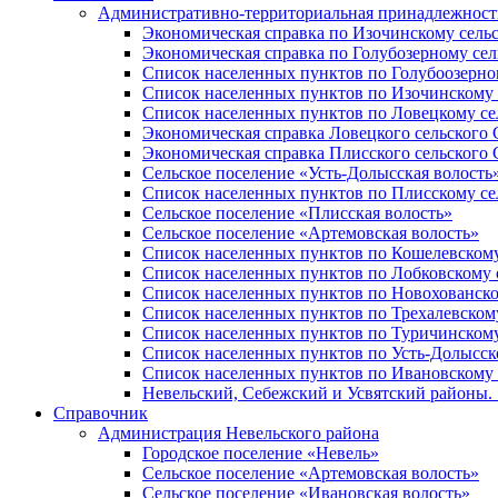
Административно-территориальная принадлежность
Экономическая справка по Изочинскому сель
Экономическая справка по Голубозерному сел
Список населенных пунктов по Голубоозерно
Список населенных пунктов по Изочинскому 
Список населенных пунктов по Ловецкому се
Экономическая справка Ловецкого сельского 
Экономическая справка Плисского сельского 
Сельское поселение «Усть-Долысская волость
Список населенных пунктов по Плисскому се
Сельское поселение «Плисская волость»
Сельское поселение «Артемовская волость»
Список населенных пунктов по Кошелевскому
Список населенных пунктов по Лобковскому 
Список населенных пунктов по Новохованско
Список населенных пунктов по Трехалевском
Список населенных пунктов по Туричинскому
Список населенных пунктов по Усть-Долысск
Список населенных пунктов по Ивановскому 
Невельский, Себежский и Усвятский районы. 1
Справочник
Администрация Невельского района
Городское поселение «Невель»
Сельское поселение «Артемовская волость»
Сельское поселение «Ивановская волость»