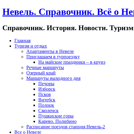
Невель. Справочник. Всё о Не
Справочник. История. Новости. Туризм
Главная
Туризм и отдых
Апартаменты в Невеле
Приглашаем в турпоездку
На майские праздники – в круиз
Речные маршруты
Озерный край
Маршруты выходного дня
Печоры
Изборск
Псков
Витебск
Полоцк
Смоленск
Пушкиские горы
Карево. Полибино
Расписание поездов станция Невель-2
Все о Невеле