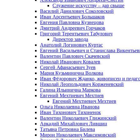
Служение искусству – дар свыше
Василий Данилович Соколовский
Иван Арсентьевич Большаков
Евгения Павловна Кузнецова
Дмитрий Андреевич Горчаков
Григорий Терентьевич Табулович
Директор завода
Анатолий Логинович Куртас
Евгений Васильевич и Станислава Викентье
Валентин Павлович Скачевский
Николай Иванович Ковалев
Сергей Афанасьевич Зуев
Мария Кузьминична Волкова
Иван Фёдорович Жданко, живописец и педаго
Николай Леопольдович Корженевский
Галина Ильинична Маркова
Евгений Мехтиевич Мехтиев
Евгений Мехтиевич Мехтиев
Ольга Николаевна Иванова
Иван Тихонович Тихоненок
Валентин Николаевич Глижинский
Аркадий Михайлович Лившиц
Татьяна Петровна Билева
Мирон Николаевич Максимовский