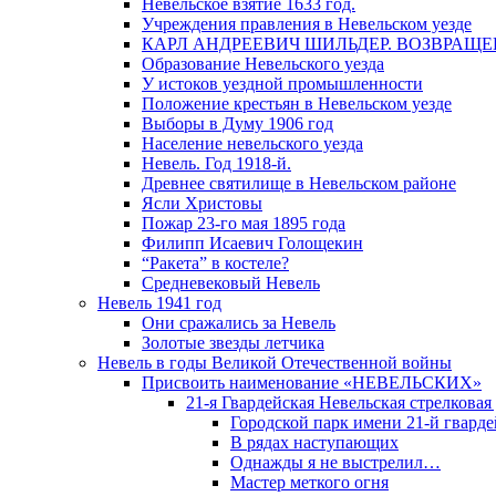
Невельское взятие 1633 год.
Учреждения правления в Невельском уезде
КАРЛ АНДРЕЕВИЧ ШИЛЬДЕР. ВОЗВРАЩ
Образование Невельского уезда
У истоков уездной промышленности
Положение крестьян в Невельском уезде
Выборы в Думу 1906 год
Население невельского уезда
Невель. Год 1918-й.
Древнее святилище в Невельском районе
Ясли Христовы
Пожар 23-го мая 1895 года
Филипп Исаевич Голощекин
“Ракета” в костеле?
Средневековый Невель
Невель 1941 год
Они сражались за Невель
Золотые звезды летчика
Невель в годы Великой Отечественной войны
Присвоить наименование «НЕВЕЛЬСКИХ»
21-я Гвардейская Невельская стрелковая
Городской парк имени 21-й гвард
В рядах наступающих
Однажды я не выстрелил…
Мастер меткого огня