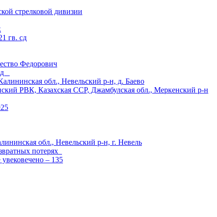
ской стрелковой дивизии
к
1 гв. сд
ество Федорович
 сд
ининская обл., Невельский р-н, д. Баево
й РВК, Казахская ССР, Джамбулская обл., Меркенский р-н
925
лининская обл., Невельский р-н, г. Невель
озвратных потерях
е увековечено – 135