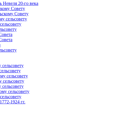
 Невеля 20-го века
скому Совету
ьскому Совету
му сельсовету
сельсовету
льсовету
Совета
Совета
»
льсовету
 сельсовету
сельсовету
му сельсовету
у сельсовету
 сельсовету
ому сельсовету
сельсовету
772-1924 гг.