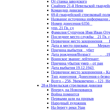
От станка заводского
Снайпер 21-й Невельской гвардей
Командир дивизии
69-й гвардейский стрелковый пол
Название источника информации 2
Номер донесения 6356
упр. 21 Гв. сд
Фамилия Супрунов Имя Иван Отч
Последнее место службы 21 Гв.
Первичное место захоронения Кал
Дата и место призыва Меркенски
Причина выбытия убит
Дата рождения/Возраст __.__.1
Воинское звание: лейтенант
Причина убытия умер – от ран
Дата выбытия 19.12.1943
Первичное место захоронения – Ка
Тип донесения Донесения о безв
Всего – 256, Увековечено – 121, Н
28-я Невельская стрелковая дивизия
Вперед, на Новохованск
Война помнится
Первыми шли на прорыв
Народный художник
На берегу реки Ущи