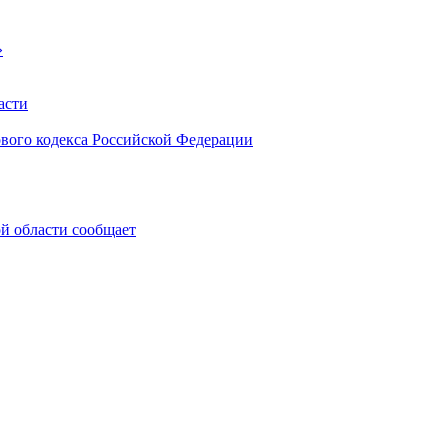
»
асти
ового кодекса Российской Федерации
 области сообщает