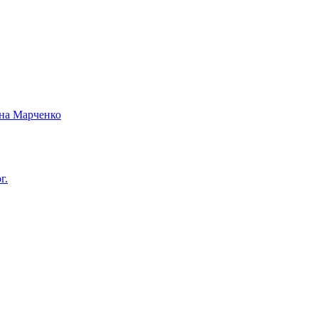
вна Марченко
г.