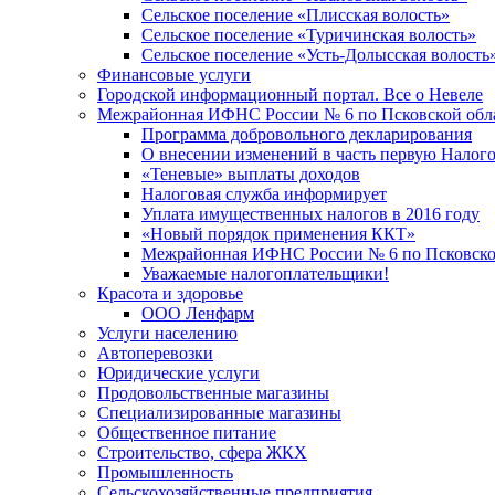
Сельское поселение «Плисская волость»
Сельское поселение «Туричинская волость»
Сельское поселение «Усть-Долысская волость
Финансовые услуги
Городской информационный портал. Все о Невеле
Межрайонная ИФНС России № 6 по Псковской обл
Программа добровольного декларирования
О внесении изменений в часть первую Налог
«Теневые» выплаты доходов
Налоговая служба информирует
Уплата имущественных налогов в 2016 году
«Новый порядок применения ККТ»
Межрайонная ИФНС России № 6 по Псковской
Уважаемые налогоплательщики!
Красота и здоровье
ООО Ленфарм
Услуги населению
Автоперевозки
Юридические услуги
Продовольственные магазины
Специализированные магазины
Общественное питание
Строительство, сфера ЖКХ
Промышленность
Сельскохозяйственные предприятия