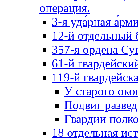
операция.
3-я уда́рная а́рм
12-й отдельный 
357-я ордена Су
61-й гвардейски
119-й гвардейск
У старого око
Подвиг разве
Гвардии полк
18 отдельная ис