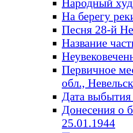
Народный ху
На берегу ре
Песня 28-й Не
Название част
Неувековечен
Первичное ме
обл., Невельс
Дата выбытия
Донесения о б
25.01.1944