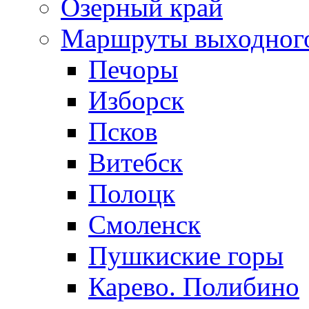
Озерный край
Маршруты выходног
Печоры
Изборск
Псков
Витебск
Полоцк
Смоленск
Пушкиские горы
Карево. Полибино