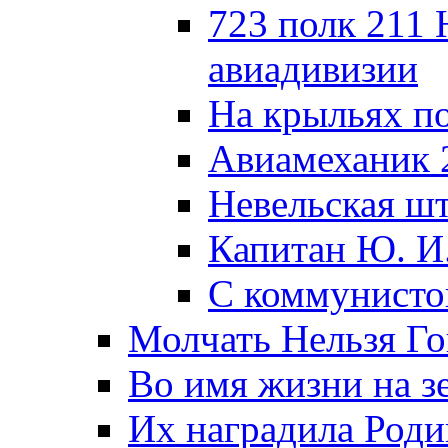
723 полк 211
авиадивизии
На крыльях п
Авиамеханик 
Невельская ш
Капитан Ю. И
С коммунисто
Молчать Нельзя Го
Во имя жизни на зе
Их наградила Роди