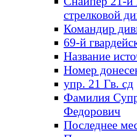
Снайпер 21-й 
стрелковой д
Командир див
69-й гвардейс
Название исто
Номер донес
упр. 21 Гв. сд
Фамилия Супр
Федорович
Последнее ме