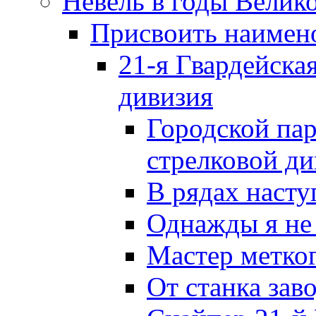
Невель в годы Велик
Присвоить наиме
21-я Гвардейска
дивизия
Городской пар
стрелковой д
В рядах наст
Однажды я не
Мастер метког
От станка зав