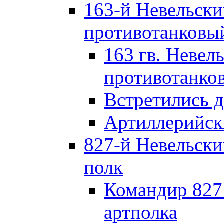
163-й Невельск
противотанковы
163 гв. Невел
противотанко
Встретились 
Артиллерийск
827-й Невельск
полк
Командир 827
артполка