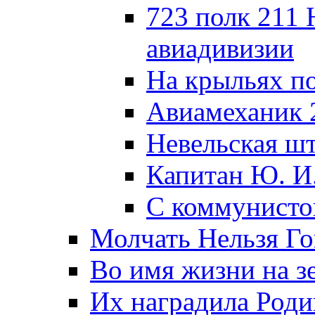
723 полк 211
авиадивизии
На крыльях п
Авиамеханик 
Невельская ш
Капитан Ю. И
С коммунисто
Молчать Нельзя Го
Во имя жизни на зе
Их наградила Роди