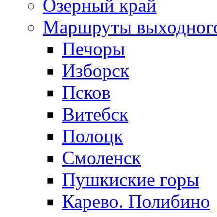
Озерный край
Маршруты выходног
Печоры
Изборск
Псков
Витебск
Полоцк
Смоленск
Пушкиские горы
Карево. Полибино