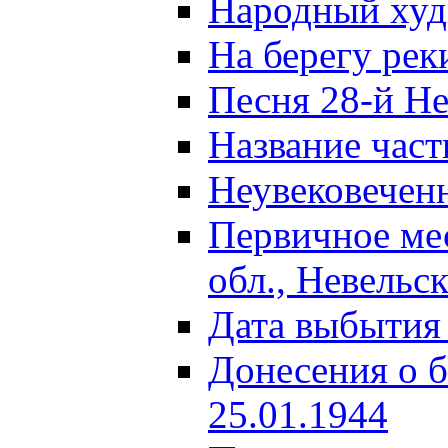
Народный ху
На берегу ре
Песня 28-й Не
Название част
Неувековечен
Первичное ме
обл., Невельс
Дата выбытия
Донесения о б
25.01.1944