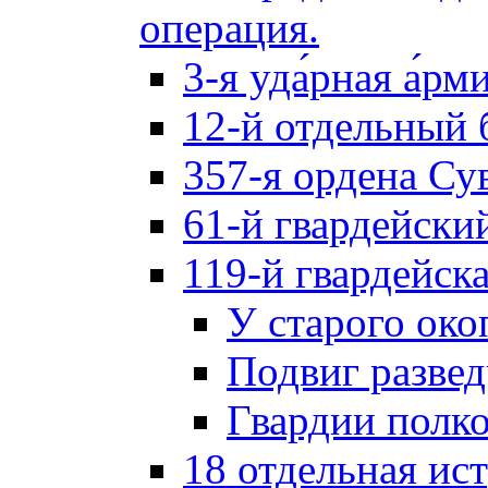
операция.
3-я уда́рная а́рм
12-й отдельный 
357-я ордена Су
61-й гвардейски
119-й гвардейск
У старого око
Подвиг разве
Гвардии полк
18 отдельная ис