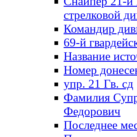
Снайпер 21-й 
стрелковой д
Командир див
69-й гвардейс
Название исто
Номер донес
упр. 21 Гв. сд
Фамилия Супр
Федорович
Последнее ме