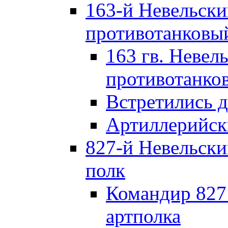
163-й Невельск
противотанковы
163 гв. Невел
противотанко
Встретились 
Артиллерийск
827-й Невельск
полк
Командир 827
артполка