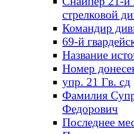
Снайпер 21-й 
стрелковой д
Командир див
69-й гвардейс
Название исто
Номер донес
упр. 21 Гв. сд
Фамилия Супр
Федорович
Последнее ме