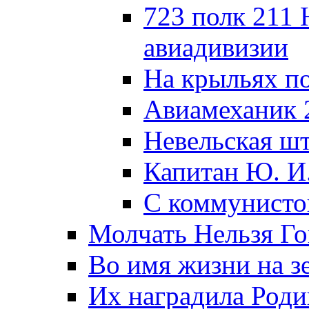
723 полк 211
авиадивизии
На крыльях п
Авиамеханик 
Невельская ш
Капитан Ю. И
С коммунисто
Молчать Нельзя Го
Во имя жизни на зе
Их наградила Роди