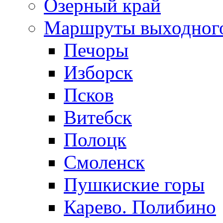
Озерный край
Маршруты выходног
Печоры
Изборск
Псков
Витебск
Полоцк
Смоленск
Пушкиские горы
Карево. Полибино