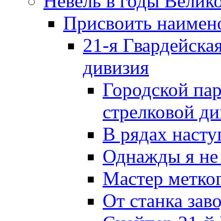
Невель в годы Велик
Присвоить наиме
21-я Гвардейска
дивизия
Городской пар
стрелковой д
В рядах наст
Однажды я не
Мастер метког
От станка зав