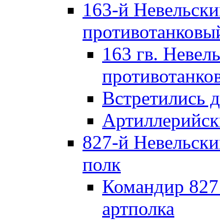
163-й Невельск
противотанковы
163 гв. Невел
противотанко
Встретились 
Артиллерийск
827-й Невельск
полк
Командир 827
артполка