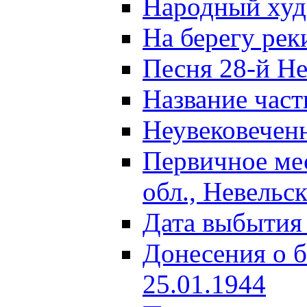
Народный ху
На берегу ре
Песня 28-й Не
Название част
Неувековечен
Первичное ме
обл., Невельс
Дата выбытия
Донесения о б
25.01.1944