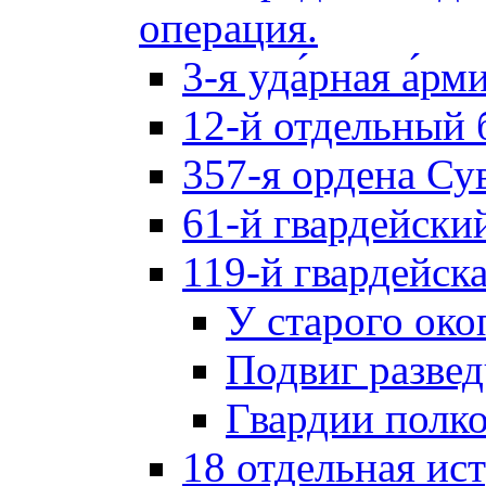
операция.
3-я уда́рная а́рм
12-й отдельный 
357-я ордена Су
61-й гвардейски
119-й гвардейск
У старого око
Подвиг разве
Гвардии полк
18 отдельная ис