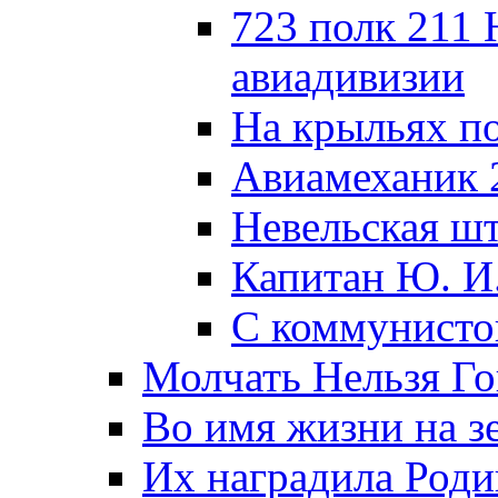
723 полк 211
авиадивизии
На крыльях п
Авиамеханик 
Невельская ш
Капитан Ю. И
С коммунисто
Молчать Нельзя Го
Во имя жизни на зе
Их наградила Роди