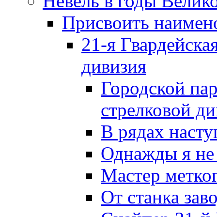
Невель в годы Велик
Присвоить наиме
21-я Гвардейска
дивизия
Городской пар
стрелковой д
В рядах наст
Однажды я не
Мастер метког
От станка зав