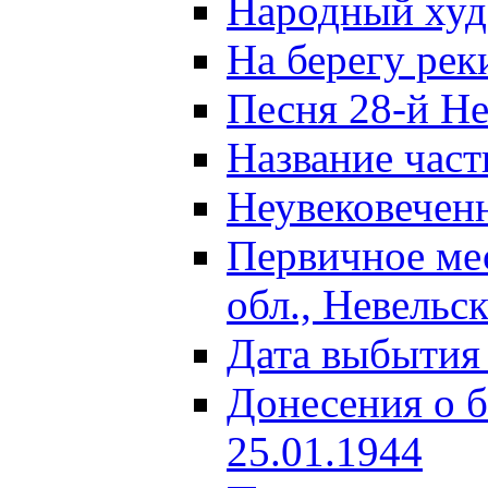
Народный ху
На берегу ре
Песня 28-й Не
Название част
Неувековечен
Первичное ме
обл., Невельс
Дата выбытия
Донесения о б
25.01.1944