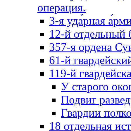
операция.
3-я уда́рная а́рм
12-й отдельный 
357-я ордена Су
61-й гвардейски
119-й гвардейск
У старого око
Подвиг разве
Гвардии полк
18 отдельная ис