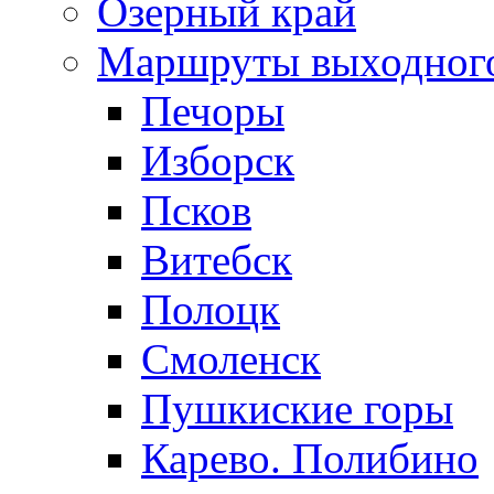
Озерный край
Маршруты выходног
Печоры
Изборск
Псков
Витебск
Полоцк
Смоленск
Пушкиские горы
Карево. Полибино