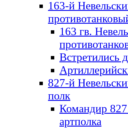
163-й Невельск
противотанковы
163 гв. Невел
противотанко
Встретились 
Артиллерийск
827-й Невельск
полк
Командир 827
артполка