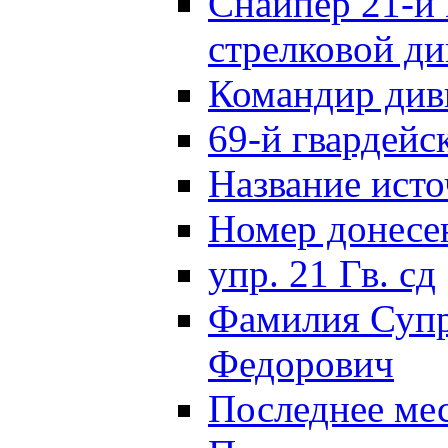
Снайпер 21-й 
стрелковой д
Командир див
69-й гвардейс
Название исто
Номер донес
упр. 21 Гв. сд
Фамилия Супр
Федорович
Последнее ме