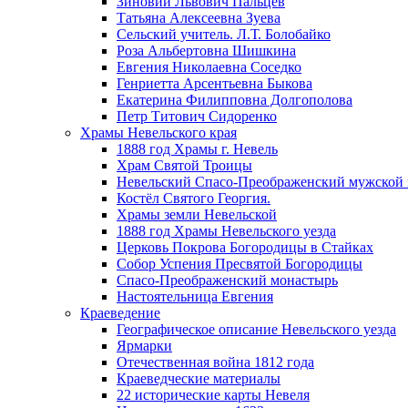
Зиновий Львович Пальцев
Татьяна Алексеевна Зуева
Сельский учитель. Л.Т. Болобайко
Роза Альбертовна Шишкина
Евгения Николаевна Соседко
Генриетта Арсентьевна Быкова
Екатерина Филипповна Долгополова
Петр Титович Сидоренко
Храмы Невельского края
1888 год Храмы г. Невель
Храм Святой Троицы
Невельский Спасо-Преображенский мужской
Костёл Святого Георгия.
Храмы земли Невельской
1888 год Храмы Невельского уезда
Церковь Покрова Богородицы в Стайках
Собор Успения Пресвятой Богородицы
Спасо-Преображенский монастырь
Настоятельница Евгения
Краеведение
Географическое описание Невельского уезда
Ярмарки
Отечественная война 1812 года
Краеведческие материалы
22 исторические карты Невеля