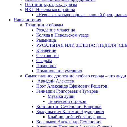
Гостиницы, отдых, туризм
ИКЦ Невельского района
«Невельская сыроварня» – новый бренд наше
Наша история
Традиции и обряды
Рождение младенца
Коляда в Невельском уезде
Радыница
РУСАЛЬНАЯ ИЛИ ЗЕЛЕНАЯ НЕДЕЛЯ. СЕ
Крещение
Сватовство
Свадьба
Похороны
Поминовение умерших
Самое главное достояние любого города – это люди
Аркадий Алексеев
Поэт Александр Ефимович Решетов
Геннадий Григорьевич Тумарев
Музыка души
Творческой строкой
Константин Семёнович Ващилов
Бржушкевич Казимир Эдуардович
Край родной тебе я подарю…
Ковальков Александр Семенович
Александр Иванович Андреев-Снегин