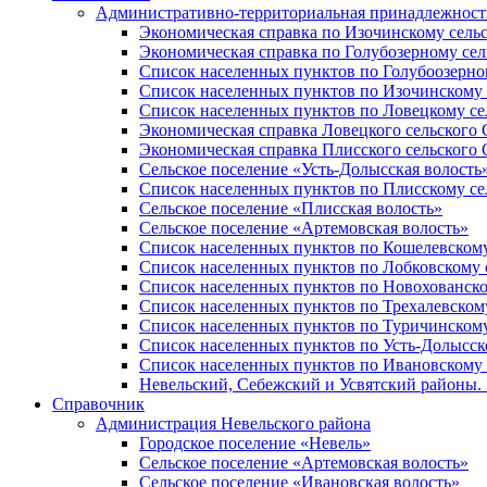
Административно-территориальная принадлежность
Экономическая справка по Изочинскому сель
Экономическая справка по Голубозерному сел
Список населенных пунктов по Голубоозерно
Список населенных пунктов по Изочинскому 
Список населенных пунктов по Ловецкому се
Экономическая справка Ловецкого сельского 
Экономическая справка Плисского сельского 
Сельское поселение «Усть-Долысская волость
Список населенных пунктов по Плисскому се
Сельское поселение «Плисская волость»
Сельское поселение «Артемовская волость»
Список населенных пунктов по Кошелевскому
Список населенных пунктов по Лобковскому 
Список населенных пунктов по Новохованско
Список населенных пунктов по Трехалевском
Список населенных пунктов по Туричинскому
Список населенных пунктов по Усть-Долысск
Список населенных пунктов по Ивановскому 
Невельский, Себежский и Усвятский районы. 1
Справочник
Администрация Невельского района
Городское поселение «Невель»
Сельское поселение «Артемовская волость»
Сельское поселение «Ивановская волость»