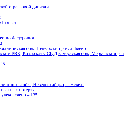
ской стрелковой дивизии
к
1 гв. сд
ество Федорович
 сд
ининская обл., Невельский р-н, д. Баево
й РВК, Казахская ССР, Джамбулская обл., Меркенский р-н
925
лининская обл., Невельский р-н, г. Невель
озвратных потерях
е увековечено – 135