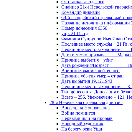
От станка заводского
Снайпер 21-й Невельской гвардей
Командир дивизии
69-й гвардейский стрелковый пол
Название источника информации 2
Номер донесения 6356
упр. 21 Гв. сд
Фамилия Супрунов Имя Иван Отч
Последнее место службы 21 Гв.
Первичное место захоронения Кал
Дата и место призыва Меркенски
Причина выбытия убит
Дата рождения/Возраст __.__.1
Воинское звание: лейтенант
Причина убытия умер – от ран
Дата выбытия 19.12.1943
Первичное место захоронения – Ка
Тип донесения Донесения о безв
Всего – 256, Увековечено – 121, Н
28-я Невельская стрелковая дивизия
Вперед, на Новохованск
Война помнится
Первыми шли на прорыв
Народный художник
На берегу реки Ущи