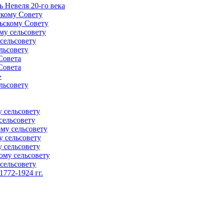
 Невеля 20-го века
скому Совету
ьскому Совету
му сельсовету
сельсовету
льсовету
Совета
Совета
»
льсовету
 сельсовету
сельсовету
му сельсовету
у сельсовету
 сельсовету
ому сельсовету
сельсовету
772-1924 гг.