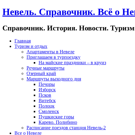
Невель. Справочник. Всё о Не
Справочник. История. Новости. Туризм
Главная
Туризм и отдых
Апартаменты в Невеле
Приглашаем в турпоездку
На майские праздники – в круиз
Речные маршруты
Озерный край
Маршруты выходного дня
Печоры
Изборск
Псков
Витебск
Полоцк
Смоленск
Пушкиские горы
Карево. Полибино
Расписание поездов станция Невель-2
Все о Невеле