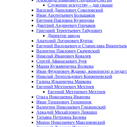
Служение искусству – дар свыше
Василий Данилович Соколовский
Иван Арсентьевич Большаков
Евгения Павловна Кузнецова
Дмитрий Андреевич Горчаков
Григорий Терентьевич Табулович
Директор завода
Анатолий Логинович Куртас
Евгений Васильевич и Станислава Викентье
Валентин Павлович Скачевский
Николай Иванович Ковалев
Сергей Афанасьевич Зуев
Мария Кузьминична Волкова
Иван Фёдорович Жданко, живописец и педаго
Николай Леопольдович Корженевский
Галина Ильинична Маркова
Евгений Мехтиевич Мехтиев
Евгений Мехтиевич Мехтиев
Ольга Николаевна Иванова
Иван Тихонович Тихоненок
Валентин Николаевич Глижинский
Аркадий Михайлович Лившиц
Татьяна Петровна Билева
Мирон Николаевич Максимовский