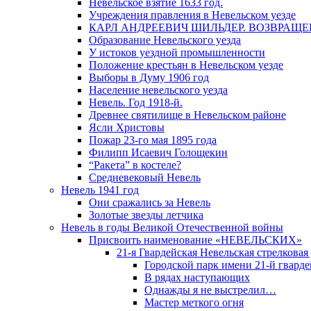
Невельское взятие 1633 год.
Учреждения правления в Невельском уезде
КАРЛ АНДРЕЕВИЧ ШИЛЬДЕР. ВОЗВРАЩ
Образование Невельского уезда
У истоков уездной промышленности
Положение крестьян в Невельском уезде
Выборы в Думу 1906 год
Население невельского уезда
Невель. Год 1918-й.
Древнее святилище в Невельском районе
Ясли Христовы
Пожар 23-го мая 1895 года
Филипп Исаевич Голощекин
“Ракета” в костеле?
Средневековый Невель
Невель 1941 год
Они сражались за Невель
Золотые звезды летчика
Невель в годы Великой Отечественной войны
Присвоить наименование «НЕВЕЛЬСКИХ»
21-я Гвардейская Невельская стрелковая
Городской парк имени 21-й гвард
В рядах наступающих
Однажды я не выстрелил…
Мастер меткого огня