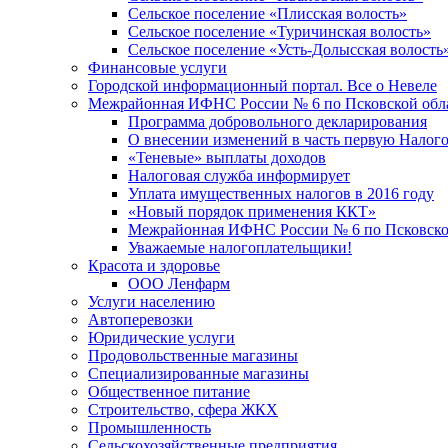
Сельское поселение «Плисская волость»
Сельское поселение «Туричинская волость»
Сельское поселение «Усть-Долысская волость
Финансовые услуги
Городской информационный портал. Все о Невеле
Межрайонная ИФНС России № 6 по Псковской обл
Программа добровольного декларирования
О внесении изменений в часть первую Налог
«Теневые» выплаты доходов
Налоговая служба информирует
Уплата имущественных налогов в 2016 году
«Новый порядок применения ККТ»
Межрайонная ИФНС России № 6 по Псковской
Уважаемые налогоплательщики!
Красота и здоровье
ООО Ленфарм
Услуги населению
Автоперевозки
Юридические услуги
Продовольственные магазины
Специализированные магазины
Общественное питание
Строительство, сфера ЖКХ
Промышленность
Сельскохозяйственные предприятия