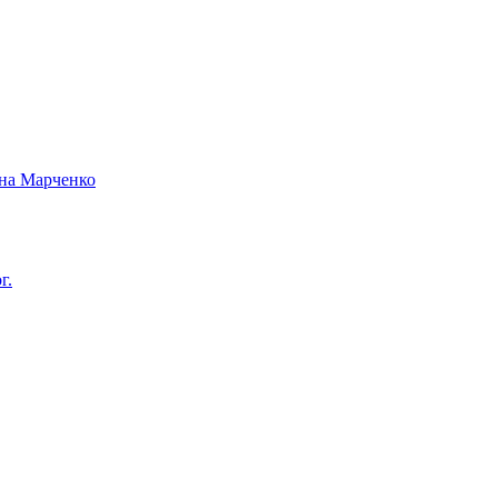
вна Марченко
г.