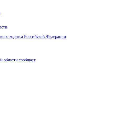
»
асти
ового кодекса Российской Федерации
 области сообщает